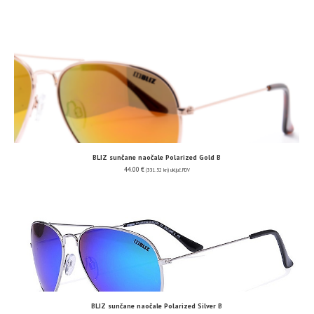
BLIZ sunčane naočale Polarized Gold B
44.00
€
(331.52 kn)
uključ. PDV
BLIZ sunčane naočale Polarized Silver B