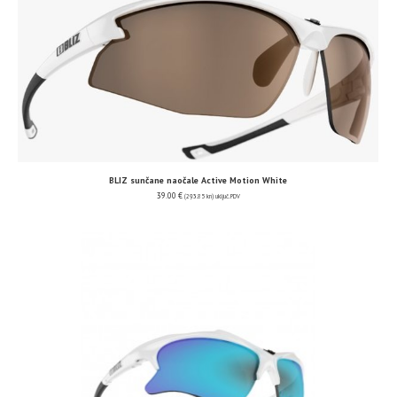
BLIZ sunčane naočale Active Motion White
39.00
€
(293.85 kn)
uključ. PDV