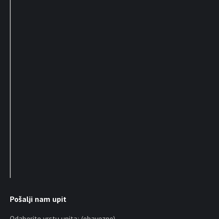
Pošalji nam upit
Odaberite vrstu upita: (obavezno)