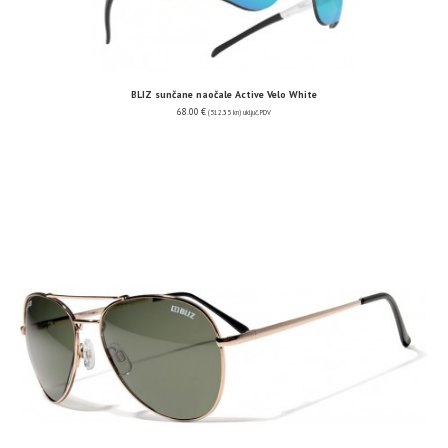
BLIZ sunčane naočale Active Velo White
68.00
€
(512.35 kn)
uključ. PDV