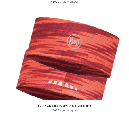
44.00
€
(331.52 kn)
uključ. PDV
Buff Headband Fastwick R-Bruin Flame
18.00
€
(135.62 kn)
uključ. PDV