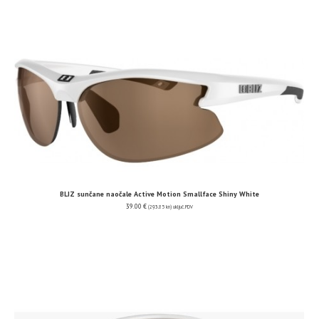
BLIZ sunčane naočale Active Motion Smallface Shiny White
39.00
€
(293.85 kn)
uključ. PDV