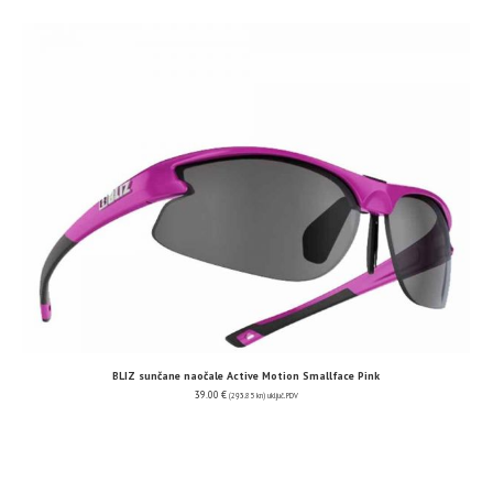
BLIZ sunčane naočale Active Motion Smallface Pink
39.00
€
(293.85 kn)
uključ. PDV