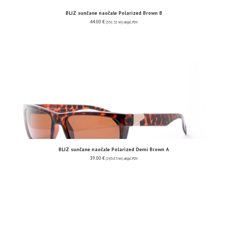
BLIZ sunčane naočale Polarized Brown B
44.00
€
(331.52 kn)
uključ. PDV
BLIZ sunčane naočale Polarized Demi Brown A
39.00
€
(293.85 kn)
uključ. PDV