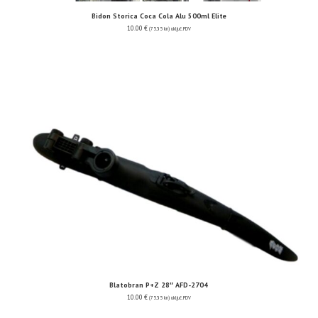
Bidon Storica Coca Cola Alu 500ml Elite
10.00
€
(75.35 kn)
uključ. PDV
Blatobran P+Z 28″ AFD-2704
10.00
€
(75.35 kn)
uključ. PDV