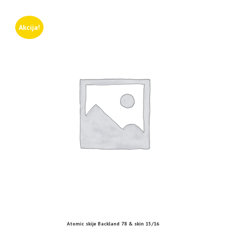
Akcija!
Atomic skije Backland 78 & skin 15/16