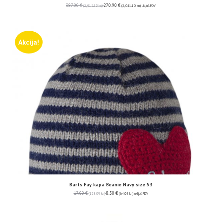
387.00
€
270.90
€
(2,915.85 kn)
(2,041.10 kn)
uključ. PDV
Akcija!
Barts Fay kapa Beanie Navy size 53
17.00
€
8.50
€
(128.09 kn)
(64.04 kn)
uključ. PDV