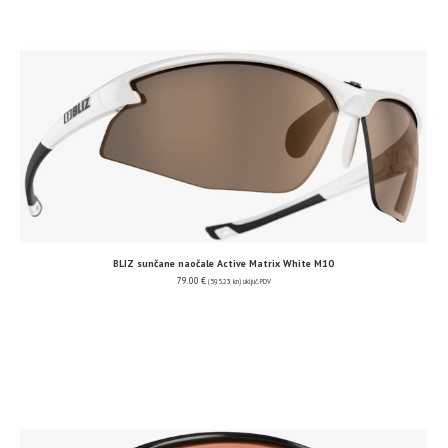
BLIZ sunčane naočale Active Matrix White M10
79.00
€
(595.23 kn)
uključ. PDV