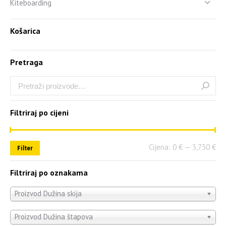
Kiteboarding
Košarica
Pretraga
Filtriraj po cijeni
Cijena:
0 €
—
3,730 €
Filter
Filtriraj po oznakama
Proizvod Dužina skija
Proizvod Dužina štapova