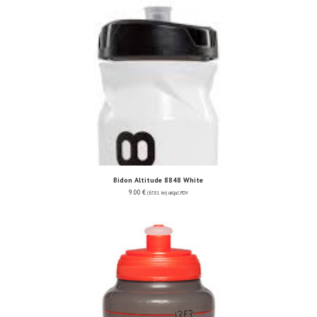
Bidon Altitude 8848 White
9.00
€
(67.81 kn)
uključ. PDV