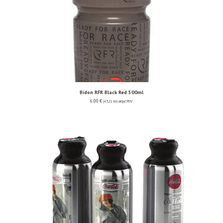
Bidon RFR Black Red 500ml
6.00
€
(45.21 kn)
uključ. PDV