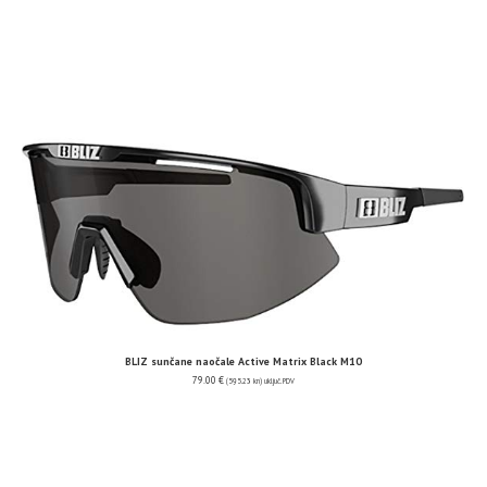
BLIZ sunčane naočale Active Matrix Black M10
79.00
€
(595.23 kn)
uključ. PDV