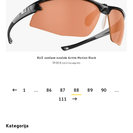
BLIZ sunčane naočale Active Motion Black
39.00
€
(293.85 kn)
uključ. PDV
1
…
86
87
88
89
90
…
111
Kategorija