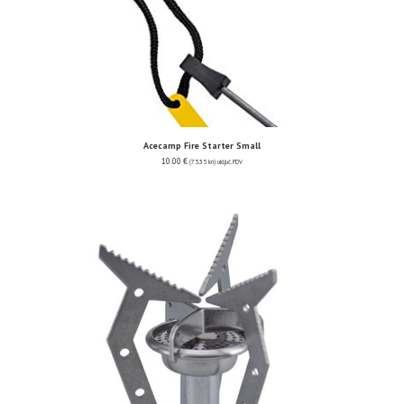
Acecamp Fire Starter Small
10.00
€
(75.35 kn)
uključ. PDV