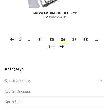
Acecamp Reflective Tube Tent – Silver
17.00
€
(128.09 kn)
uključ. PDV
1
…
84
85
86
87
88
…
111
Kategorija
Skijaška oprema
Colmar Originals
North Sails