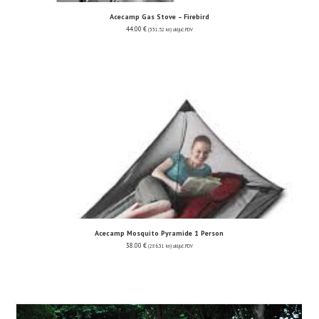
Acecamp Gas Stove – Firebird
44.00
€
(331.52 kn)
uključ. PDV
Acecamp Mosquito Pyramide 1 Person
38.00
€
(286.31 kn)
uključ. PDV