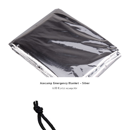
Acecamp Emergency Blanket – Silver
6.00
€
(45.21 kn)
uključ. PDV