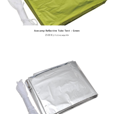
Acecamp Reflective Tube Tent – Green
23.00
€
(173.29 kn)
uključ. PDV