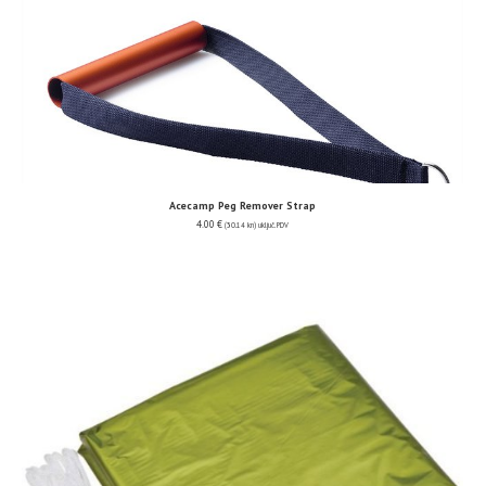
Acecamp Peg Remover Strap
4.00
€
(30.14 kn)
uključ. PDV