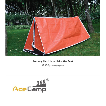
Acecamp Multi Layer Reflective Tent
42.00
€
(316.45 kn)
uključ. PDV