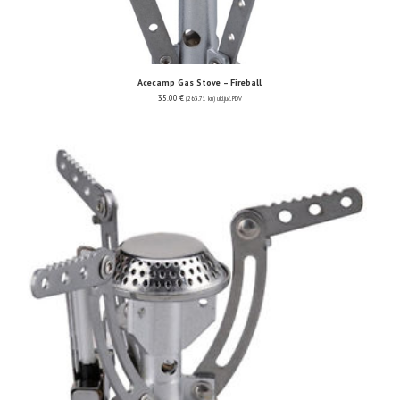
Acecamp Gas Stove – Fireball
35.00
€
(263.71 kn)
uključ. PDV