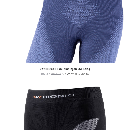
UYN Muške Hlače Ambityon UW Long
109.00
€
70.85
€
(821.26 kn)
(533.82 kn)
uključ. PDV