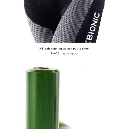
X-Bionic running women pants short
99.00
€
(745.92 kn)
uključ. PDV