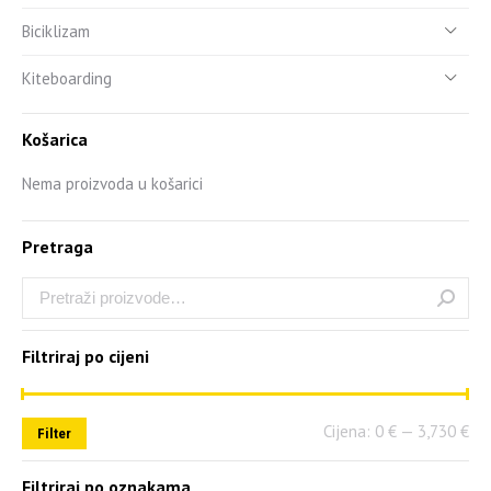
Biciklizam
Kiteboarding
Košarica
Nema proizvoda u košarici
Pretraga
Filtriraj po cijeni
Cijena:
0 €
—
3,730 €
Filter
Filtriraj po oznakama