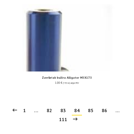
Završetak bužira Alligator M5X17.5
1.00
€
(7.53 kn)
uključ. PDV
1
…
82
83
84
85
86
…
111