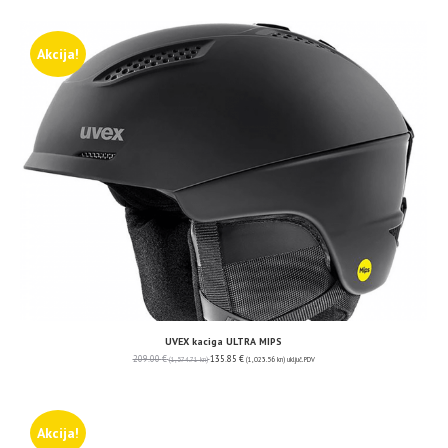
Akcija!
UVEX kaciga ULTRA MIPS
209.00
€
135.85
€
(1,574.71 kn)
(1,023.56 kn)
uključ. PDV
Akcija!