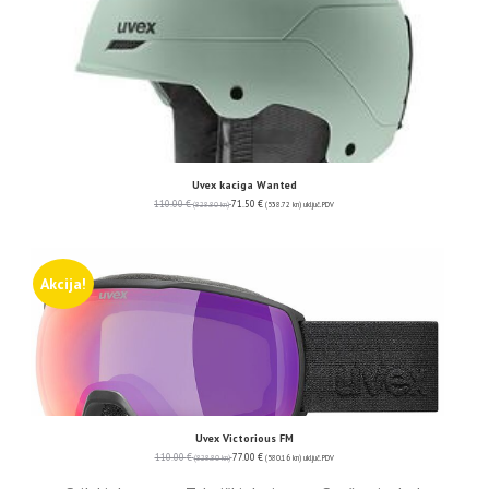
Uvex kaciga Wanted
110.00
€
71.50
€
(828.80 kn)
(538.72 kn)
uključ. PDV
Akcija!
Uvex Victorious FM
110.00
€
77.00
€
(828.80 kn)
(580.16 kn)
uključ. PDV