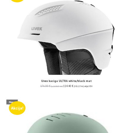
Uvex kaciga ULTRA white/black mat
176.00
€
114.40
€
(1,326.07 kn)
(861.95 kn)
uključ. PDV
Akcija!