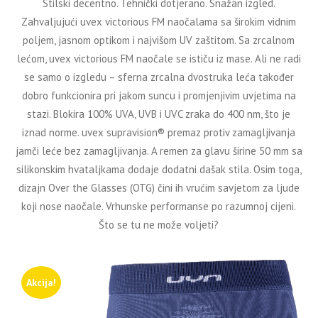
Stilski decentno. Tehnički dotjerano. Snažan izgled.
Zahvaljujući uvex victorious FM naočalama sa širokim vidnim
poljem, jasnom optikom i najvišom UV zaštitom. Sa zrcalnom
lećom, uvex victorious FM naočale se ističu iz mase. Ali ne radi
se samo o izgledu – sferna zrcalna dvostruka leća također
dobro funkcionira pri jakom suncu i promjenjivim uvjetima na
stazi. Blokira 100% UVA, UVB i UVC zraka do 400 nm, što je
iznad norme. uvex supravision® premaz protiv zamagljivanja
jamči leće bez zamagljivanja. A remen za glavu širine 50 mm sa
silikonskim hvataljkama dodaje dodatni dašak stila. Osim toga,
dizajn Over the Glasses (OTG) čini ih vrućim savjetom za ljude
koji nose naočale. Vrhunske performanse po razumnoj cijeni.
Što se tu ne može voljeti?
Akcija!