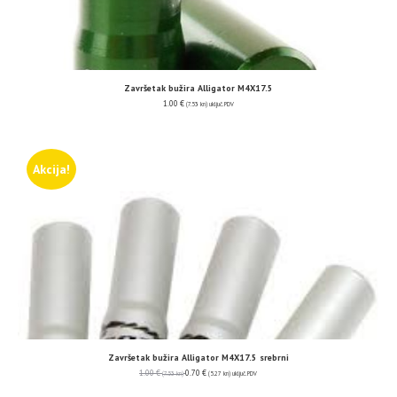
Završetak bužira Alligator M4X17.5
1.00
€
(7.53 kn)
uključ. PDV
Akcija!
Završetak bužira Alligator M4X17.5 srebrni
1.00
€
0.70
€
(7.53 kn)
(5.27 kn)
uključ. PDV