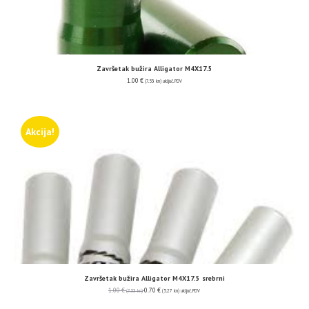
Završetak bužira Alligator M4X17.5
1.00
€
(7.53 kn)
uključ. PDV
Akcija!
Završetak bužira Alligator M4X17.5 srebrni
1.00
€
0.70
€
(7.53 kn)
(5.27 kn)
uključ. PDV