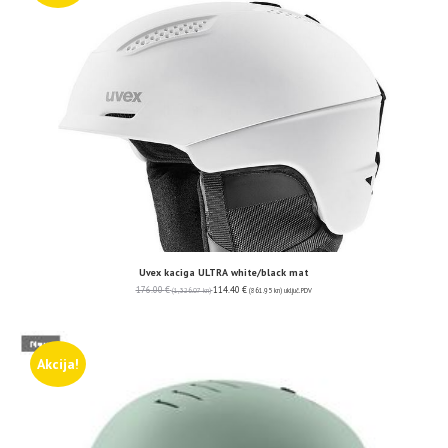
Uvex kaciga ULTRA white/black mat
176.00
€
114.40
€
(1,326.07 kn)
(861.95 kn)
uključ. PDV
Akcija!