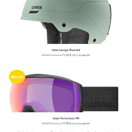
Uvex kaciga Wanted
110.00
€
71.50
€
(828.80 kn)
(538.72 kn)
uključ. PDV
Akcija!
Uvex Victorious FM
110.00
€
77.00
€
(828.80 kn)
(580.16 kn)
uključ. PDV