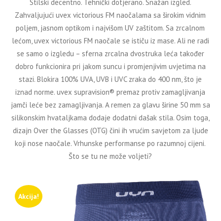
Stilski decentno. Tehnički dotjerano. Snažan izgled.
Zahvaljujući uvex victorious FM naočalama sa širokim vidnim
poljem, jasnom optikom i najvišom UV zaštitom. Sa zrcalnom
lećom, uvex victorious FM naočale se ističu iz mase. Ali ne radi
se samo o izgledu – sferna zrcalna dvostruka leća također
dobro funkcionira pri jakom suncu i promjenjivim uvjetima na
stazi. Blokira 100% UVA, UVB i UVC zraka do 400 nm, što je
iznad norme. uvex supravision® premaz protiv zamagljivanja
jamči leće bez zamagljivanja. A remen za glavu širine 50 mm sa
silikonskim hvataljkama dodaje dodatni dašak stila. Osim toga,
dizajn Over the Glasses (OTG) čini ih vrućim savjetom za ljude
koji nose naočale. Vrhunske performanse po razumnoj cijeni.
Što se tu ne može voljeti?
Akcija!