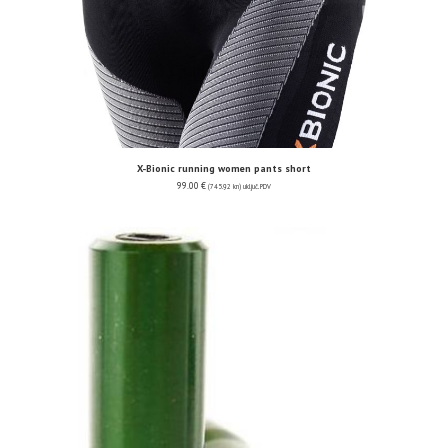
X-Bionic running women pants short
99.00
€
(745.92 kn)
uključ. PDV