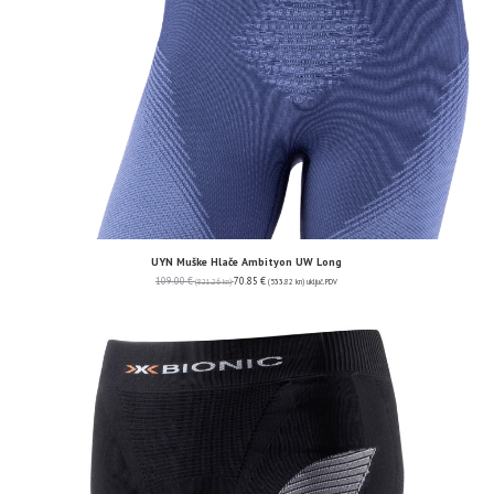
UYN Muške Hlače Ambityon UW Long
109.00
€
70.85
€
(821.26 kn)
(533.82 kn)
uključ. PDV