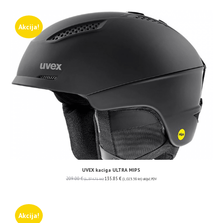
Akcija!
UVEX kaciga ULTRA MIPS
209.00
€
135.85
€
(1,574.71 kn)
(1,023.56 kn)
uključ. PDV
Akcija!