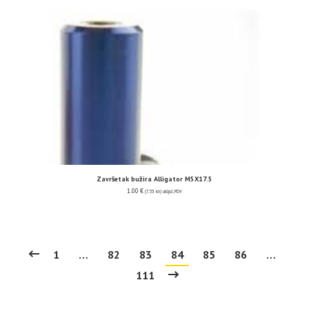
Završetak bužira Alligator M5X17.5
1.00
€
(7.53 kn)
uključ. PDV
1
…
82
83
84
85
86
…
111