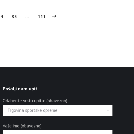
84
85
…
111
Pošalji nam upit
Odaberite vrstu upita: (obavezno)
Vaše ime (obavezno)