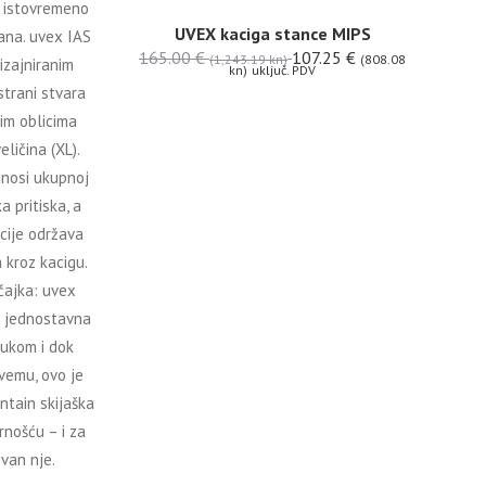
a istovremeno
UVEX kaciga stance MIPS
ana. uvex IAS
165.00
€
107.25
€
(1,243.19 kn)
(808.08
izajniranim
kn)
uključ. PDV
strani stvara
vim oblicima
eličina (XL).
inosi ukupnoj
a pritiska, a
cije održava
a kroz kacigu.
čajka: uvex
e jednostavna
rukom i dok
svemu, ovo je
ntain skijaška
nošću – i za
zvan nje.