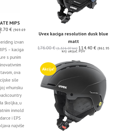
TATE MIPS
8.70
€
(969.69
V
Uvex kaciga resolution dusk blue
matt
eriding izvan
176.00
€
114.40
€
(1,326.07 kn)
(861.95
MIPS – kaciga
kn)
uključ. PDV
ure s punim
inovativnim
Akcija!
stavom, ova
cijske sile
 joj vrhunsku
backcountry
a školjka, u
natnim inmold
udarce i EPS
ljava najviše