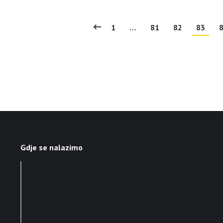
1
…
81
82
83
Gdje se nalazimo