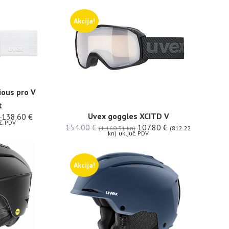
Akcija!
ious pro V
t
Uvex goggles XCITD V
138.60
€
č. PDV
154.00
€
107.80
€
(1,160.31 kn)
(812.22
kn)
uključ. PDV
Akcija!