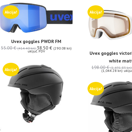
Akcija!
Akcija!
Uvex goggles PWDR FM
55.00
€
38.50
€
(414.40 kn)
(290.08 kn)
uključ. PDV
Uvex goggles victor
white mat
198.00
€
(1,491.83 kn)
Akcija!
(1,044.28 kn)
uklju
Akcija!