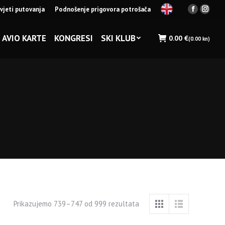
vjeti putovanja
Podnošenje prigovora potrošača
Facebook
Insta
page
page
opens
opens
AVIO KARTE
KONGRESI
SKI KLUB
0.00
€
(0.00 kn)
in
in
new
new
window
wind
Prikazujemo 739–747 od 999 rezultata