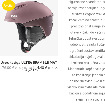
sigurnosne standarde, 
Akcija!
ostaje iznenađujuće lag
sustav s ergonomski d
kotačićem na stražnjoj 
precizno pristajanje s
glave – čak i do većih v
Tehnička podstava dopr
udobnosti, s nula točak
ugrađeni sustav ventila
cirkulaciju svježeg zrak
Uvex kaciga ULTRA BRAMBLE MAT
Iznimno praktična zna
176.00
€
114.40
€
(1,326.07 kn)
(861.95
Monomatic kopča vrlo j
kn)
uključ. PDV
za korištenje jednom 
nosite rukavice. Sve u 
visokoučinkovita all-mou
kaciga s dodatnom sigur
skijanje na stazi i i