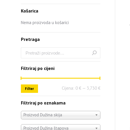
Košarica
Nema proizvoda u košarici
Pretraga
Filtriraj po cijeni
Cijena:
0 €
—
3,730 €
Filter
Filtriraj po oznakama
Proizvod Dužina skija
Proizvod Dužina štapova