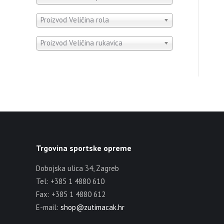
Proizvod Veličina rola
Proizvod Veličina rukavica
Trgovina sportske opreme
Dobojska ulica 34, Zagreb
Tel: +385 1 4880 610
Fax: +385 1 4880 612
E-mail:
shop@zutimacak.hr