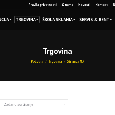
Pravila privatnosti
O nama
Novosti
Kontakt
U
CIJA
TRGOVINA
ŠKOLA SKIJANJA
SERVIS & RENT
Trgovina
You are here:
Početna
Trgovina
Stranica 83