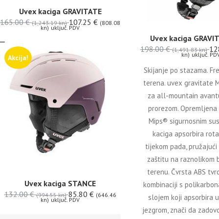
Uvex kaciga GRAVITATE
165.00
€
107.25
€
(1,243.19 kn)
(808.08
kn)
uključ. PDV
Uvex kaciga GRAVI
198.00
€
12
(1,491.83 kn)
kn)
uključ. PD
Akcija!
Skijanje po stazama. Fre
terena. uvex gravitate 
za all-mountain avant
prorezom. Opremljena 
Mips® sigurnosnim su
kaciga apsorbira rota
tijekom pada, pružajući
zaštitu na raznolikom 
terenu. Čvrsta ABS tvrd
Uvex kaciga STANCE
kombinaciji s polikarbo
132.00
€
85.80
€
(994.55 kn)
(646.46
slojem koji apsorbira 
kn)
uključ. PDV
jezgrom, znači da zadovo