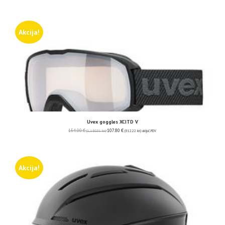
Akcija!
Uvex goggles XCITD V
154.00
€
107.80
€
(1,160.31 kn)
(812.22 kn)
uključ. PDV
Akcija!