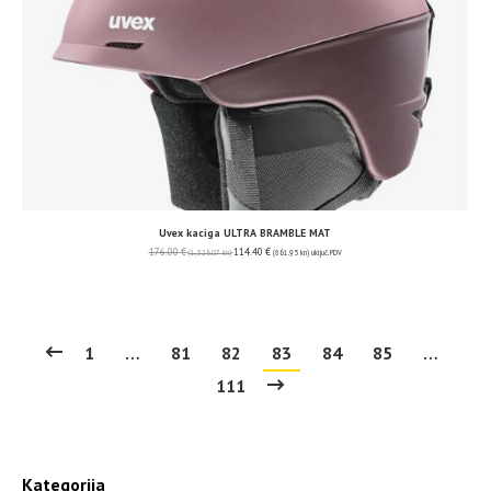
Uvex kaciga ULTRA BRAMBLE MAT
176.00
€
114.40
€
(1,326.07 kn)
(861.95 kn)
uključ. PDV
1
…
81
82
83
84
85
…
111
Kategorija