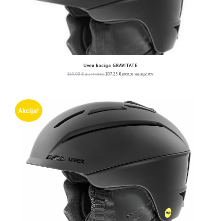
Uvex kaciga GRAVITATE
165.00
€
107.25
€
(1,243.19 kn)
(808.08 kn)
uključ. PDV
Akcija!