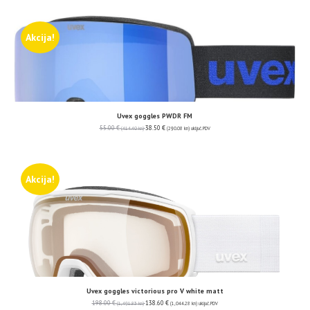
Akcija!
Uvex goggles PWDR FM
55.00
€
38.50
€
(414.40 kn)
(290.08 kn)
uključ. PDV
Akcija!
Uvex goggles victorious pro V white matt
198.00
€
138.60
€
(1,491.83 kn)
(1,044.28 kn)
uključ. PDV