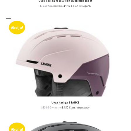
Uvex kaciga resolution dusk blue matt
176.00
€
114.40
€
(1,326.07 kn)
(861.95 kn)
uključ. PDV
Akcija!
Uvex kaciga STANCE
132.00
€
85.80
€
(994.55 kn)
(646.46 kn)
uključ. PDV
Akcija!