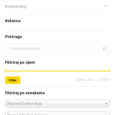
Kiteboarding
Košarica
Pretraga
Filtriraj po cijeni
Cijena:
0 €
—
3,730 €
Filter
Filtriraj po oznakama
Proizvod Dužina skija