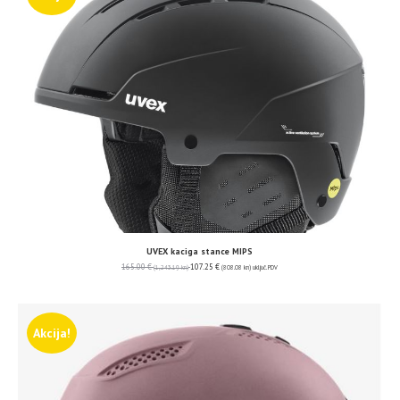
UVEX kaciga stance MIPS
165.00
€
107.25
€
(1,243.19 kn)
(808.08 kn)
uključ. PDV
Akcija!