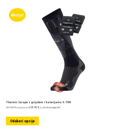
Akcija!
Thermic čarape s grijačem i baterijama S-700
264.00
€
158.40
€
(1,989.11 kn)
(1,193.46 kn)
uključ. PDV
Odaberi opcije