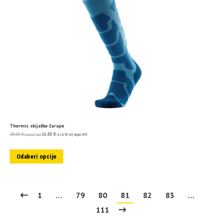
Thermic skijaške čarape
28.00
€
16.80
€
(210.97 kn)
(126.58 kn)
uključ. PDV
Odaberi opcije
1
…
79
80
81
82
83
…
111