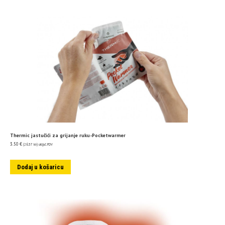
Thermic jastučići za grijanje ruku-Pocketwarmer
3.50
€
(26.37 kn)
uključ. PDV
Dodaj u košaricu