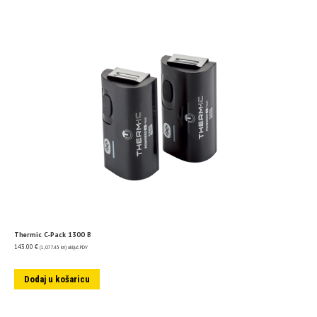
Thermic C-Pack 1300 B
143.00
€
(1,077.43 kn)
uključ. PDV
Dodaj u košaricu