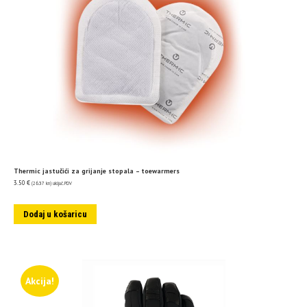
Thermic jastučići za grijanje stopala – toewarmers
3.50
€
(26.37 kn)
uključ. PDV
Dodaj u košaricu
Akcija!