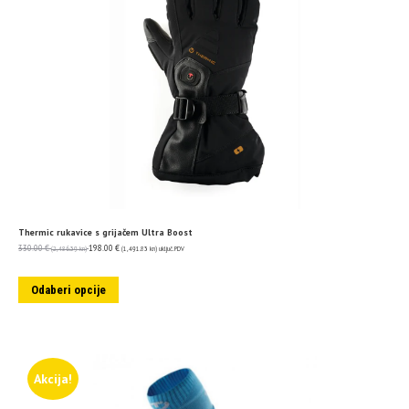
Thermic rukavice s grijačem Ultra Boost
330.00
€
198.00
€
(2,486.39 kn)
(1,491.83 kn)
uključ. PDV
Odaberi opcije
Akcija!