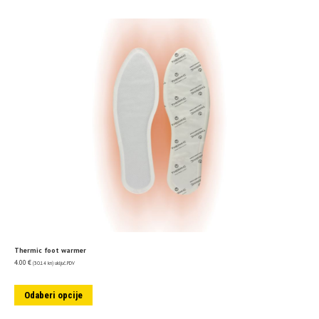
Thermic foot warmer
4.00
€
(30.14 kn)
uključ. PDV
Odaberi opcije