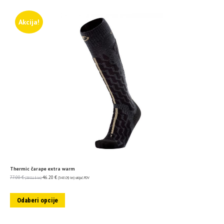
Akcija!
Thermic čarape extra warm
77.00
€
46.20
€
(580.16 kn)
(348.09 kn)
uključ. PDV
Odaberi opcije