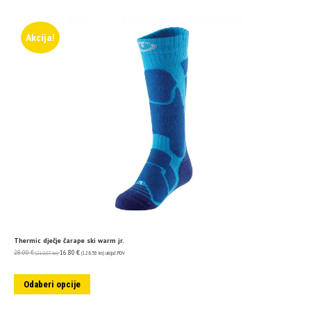
Akcija!
Thermic dječje čarape ski warm jr.
28.00
€
16.80
€
(210.97 kn)
(126.58 kn)
uključ. PDV
Odaberi opcije