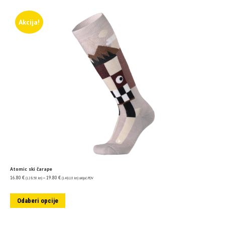
Akcija!
Atomic ski čarape
16.80
€
–
19.80
€
(126.58 kn)
(149.18 kn)
uključ. PDV
Odaberi opcije