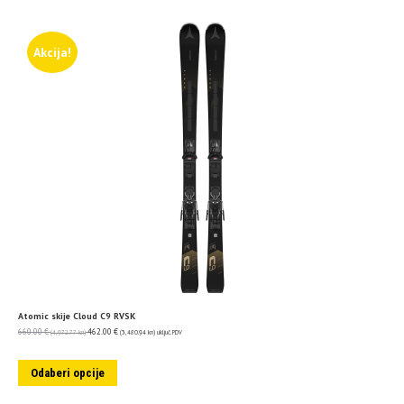
Akcija!
Atomic skije Cloud C9 RVSK
660.00
€
462.00
€
(4,972.77 kn)
(3,480.94 kn)
uključ. PDV
Odaberi opcije