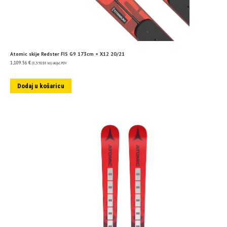
Atomic skije Redster FIS G9 173cm + X12 20/21
1,109.56
€
(8,359.98 kn)
uključ. PDV
Dodaj u košaricu