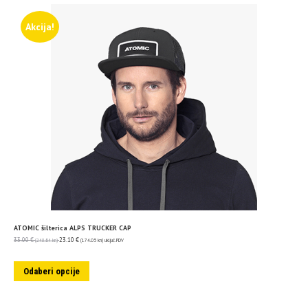
Akcija!
ATOMIC šilterica ALPS TRUCKER CAP
33.00
€
23.10
€
(248.64 kn)
(174.05 kn)
uključ. PDV
Odaberi opcije