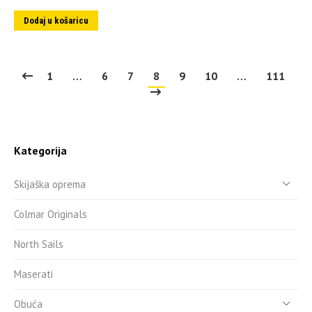
Dodaj u košaricu
1
…
6
7
8
9
10
…
111
Kategorija
Skijaška oprema
Colmar Originals
North Sails
Maserati
Obuća