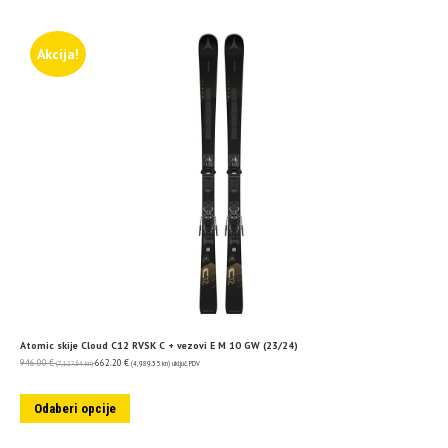
Akcija!
Atomic skije Cloud C12 RVSK C + vezovi E M 10 GW (23/24)
946.00
€
662.20
€
(7,127.64 kn)
(4,989.35 kn)
uključ. PDV
Odaberi opcije