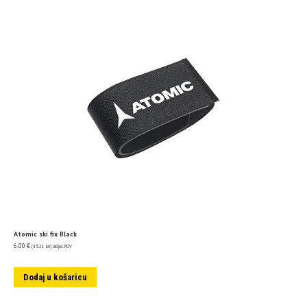
Atomic ski fix Black
6.00
€
(45.21 kn)
uključ. PDV
Dodaj u košaricu