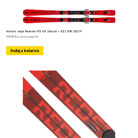
Atomic skije Redster FIS G9 166cm + X12 GW 18/19
769.00
€
(5,794.03 kn)
uključ. PDV
Dodaj u košaricu