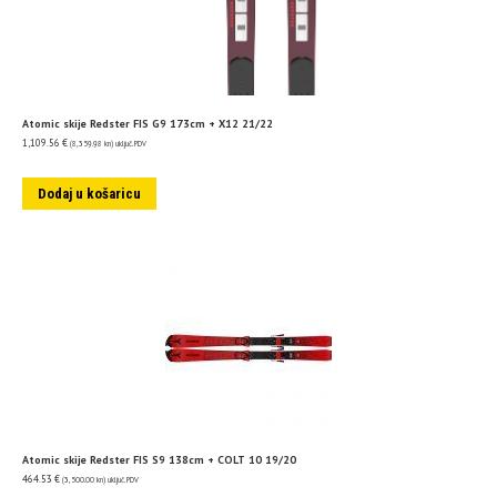
Atomic skije Redster FIS G9 173cm + X12 21/22
1,109.56
€
(8,359.98 kn)
uključ. PDV
Dodaj u košaricu
Atomic skije Redster FIS S9 138cm + COLT 10 19/20
464.53
€
(3,500.00 kn)
uključ. PDV