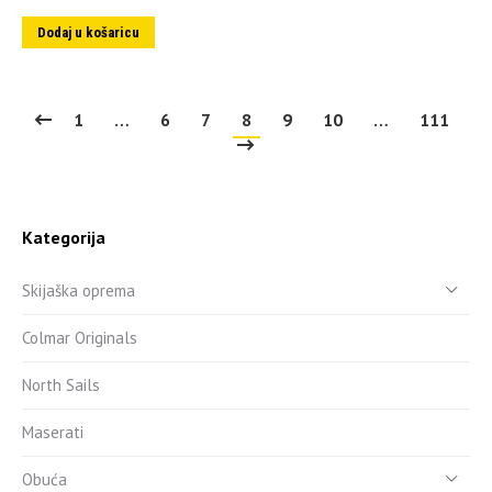
Dodaj u košaricu
1
…
6
7
8
9
10
…
111
Kategorija
Skijaška oprema
Colmar Originals
North Sails
Maserati
Obuća