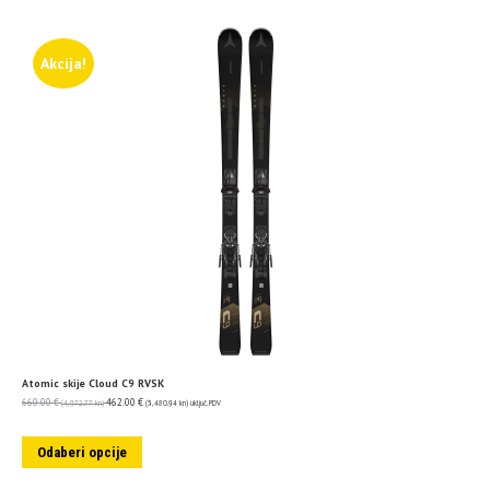
Akcija!
Atomic skije Cloud C9 RVSK
660.00
€
462.00
€
(4,972.77 kn)
(3,480.94 kn)
uključ. PDV
Odaberi opcije