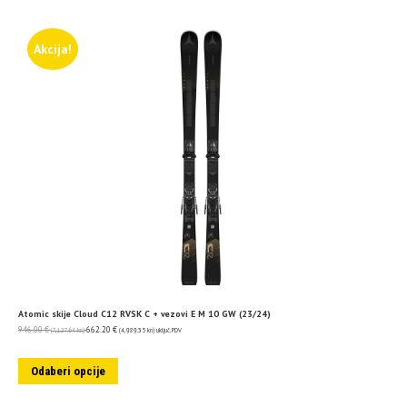
Akcija!
Atomic skije Cloud C12 RVSK C + vezovi E M 10 GW (23/24)
946.00
€
662.20
€
(7,127.64 kn)
(4,989.35 kn)
uključ. PDV
Odaberi opcije