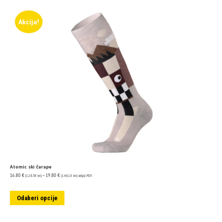
Akcija!
Atomic ski čarape
16.80
€
–
19.80
€
(126.58 kn)
(149.18 kn)
uključ. PDV
Odaberi opcije