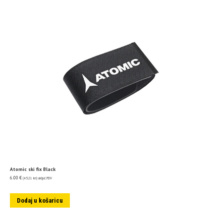
Atomic ski fix Black
6.00
€
(45.21 kn)
uključ. PDV
Dodaj u košaricu