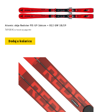
Atomic skije Redster FIS G9 166cm + X12 GW 18/19
769.00
€
(5,794.03 kn)
uključ. PDV
Dodaj u košaricu