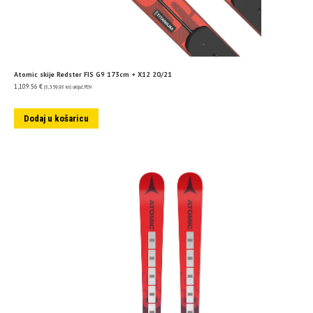
Atomic skije Redster FIS G9 173cm + X12 20/21
1,109.56
€
(8,359.98 kn)
uključ. PDV
Dodaj u košaricu