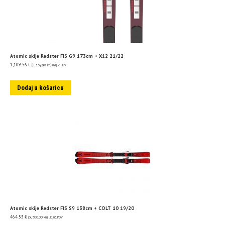
Atomic skije Redster FIS G9 173cm + X12 21/22
1,109.56
€
(8,359.98 kn)
uključ. PDV
Dodaj u košaricu
Atomic skije Redster FIS S9 138cm + COLT 10 19/20
464.53
€
(3,500.00 kn)
uključ. PDV