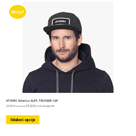
Akcija!
ATOMIC šilterica ALPS TRUCKER CAP
33.00
€
23.10
€
(248.64 kn)
(174.05 kn)
uključ. PDV
Odaberi opcije