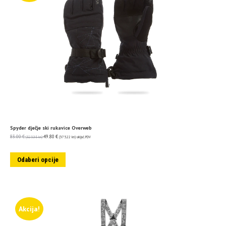
Spyder dječje ski rukavice Overweb
83.00
€
49.80
€
(625.36 kn)
(375.22 kn)
uključ. PDV
Odaberi opcije
Akcija!