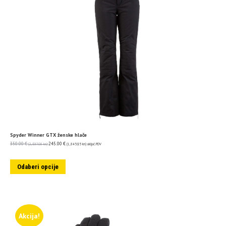
Spyder Winner GTX ženske hlače
350.00
€
245.00
€
(2,637.08 kn)
(1,845.95 kn)
uključ. PDV
Odaberi opcije
Akcija!