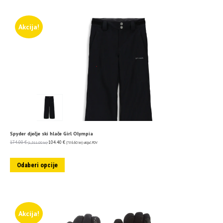
Akcija!
Spyder dječje ski hlače Girl Olympia
174.00
€
104.40
€
(1,311.00 kn)
(786.60 kn)
uključ. PDV
Odaberi opcije
Akcija!