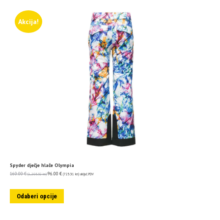
Akcija!
Spyder dječje hlače Olympia
160.00
€
96.00
€
(1,205.52 kn)
(723.31 kn)
uključ. PDV
Odaberi opcije