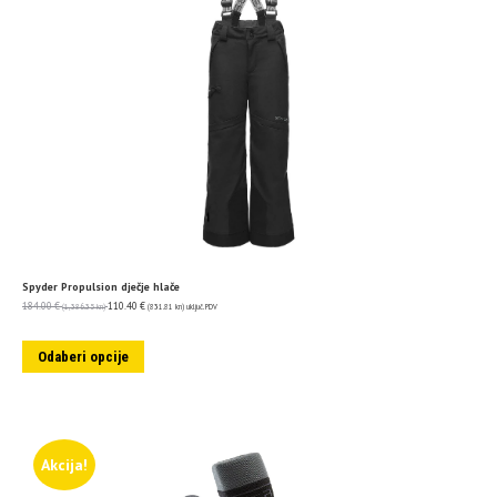
Spyder Propulsion dječje hlače
184.00
€
110.40
€
(1,386.35 kn)
(831.81 kn)
uključ. PDV
Odaberi opcije
Akcija!