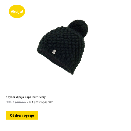
Akcija!
Spyder dječja kapa Brrr Berry
50.00
€
25.00
€
(376.73 kn)
(188.36 kn)
uključ. PDV
Odaberi opcije