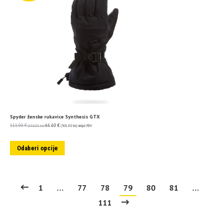
Spyder ženske rukavice Synthesis GTX
111.00
€
66.60
€
(836.33 kn)
(501.80 kn)
uključ. PDV
Odaberi opcije
1
…
77
78
79
80
81
…
111