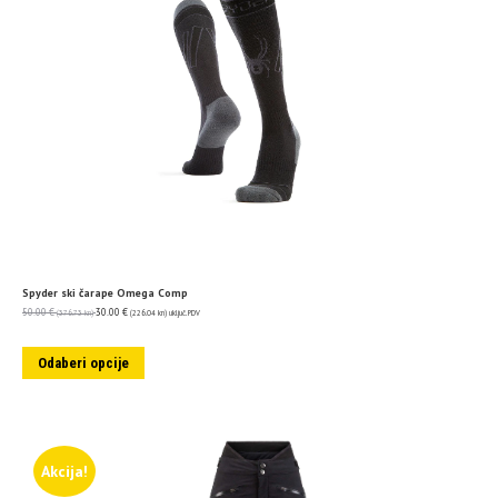
Spyder ski čarape Omega Comp
50.00
€
30.00
€
(376.73 kn)
(226.04 kn)
uključ. PDV
Odaberi opcije
Akcija!