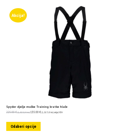
Akcija!
Spyder dječje muške Training kratke hlače
225.00
€
135.00
€
(1,695.26 kn)
(1,017.16 kn)
uključ. PDV
Odaberi opcije