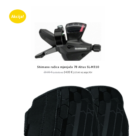
Akcija!
Shimano ručica mjenjača 7B Altus SL-M310
20.00
€
14.00
€
(150.69 kn)
(105.48 kn)
uključ. PDV