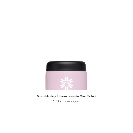
Snow Monkey Thermo posuda Mini 350ml
29.00
€
(218.50 kn)
uključ. PDV