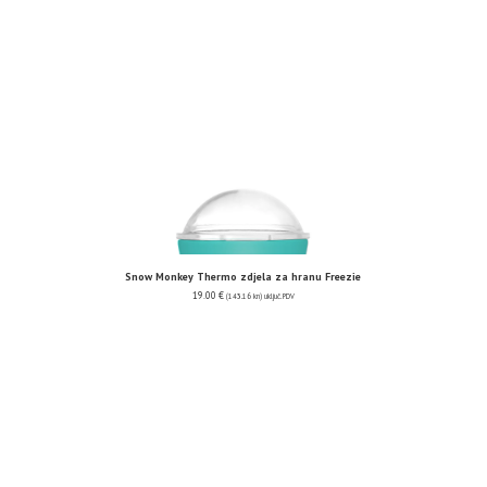
Snow Monkey Thermo zdjela za hranu Freezie
19.00
€
(143.16 kn)
uključ. PDV