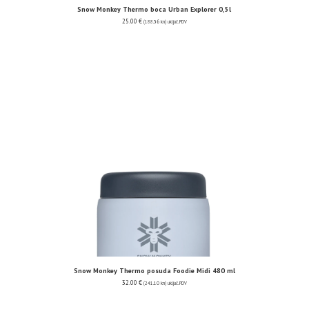
Snow Monkey Thermo boca Urban Explorer 0,5l
25.00
€
(188.36 kn)
uključ. PDV
Snow Monkey Thermo posuda Foodie Midi 480 ml
32.00
€
(241.10 kn)
uključ. PDV