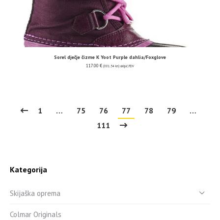
Sorel dječje čizme K Yoot Purple dahlia/Foxglove
117.00
€
(881.54 kn)
uključ. PDV
1
…
75
76
77
78
79
…
111
Kategorija
Skijaška oprema
Colmar Originals