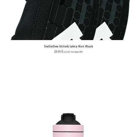
SixSixOne štitnik lakta Riot Black
28.00
€
(210.97 kn)
uključ. PDV