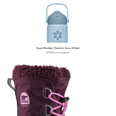
Snow Monkey Thermos boca 350ml
22.00
€
(165.76 kn)
uključ. PDV