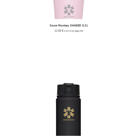
Snow Monkey SHAKER 0,5L
22.00
€
(165.76 kn)
uključ. PDV