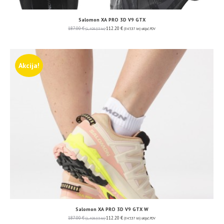
Salomon XA PRO 3D V9 GTX
187.00
€
112.20
€
(1,408.95 kn)
(845.37 kn)
uključ. PDV
Akcija!
Salomon XA PRO 3D V9 GTX W
187.00
€
112.20
€
(1,408.95 kn)
(845.37 kn)
uključ. PDV