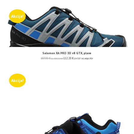
Akcija!
Salomon XA PRO 3D v8 GTX, plave
187.00
€
112.20
€
(1,408.95 kn)
(845.37 kn)
uključ. PDV
Akcija!