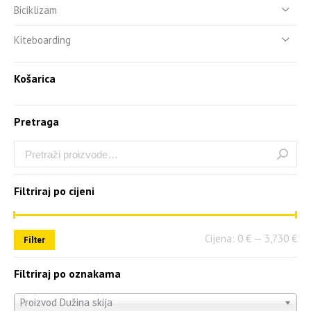
Biciklizam
Kiteboarding
Košarica
Pretraga
Filtriraj po cijeni
Cijena:
0 €
—
3,730 €
Filter
Filtriraj po oznakama
Proizvod Dužina skija