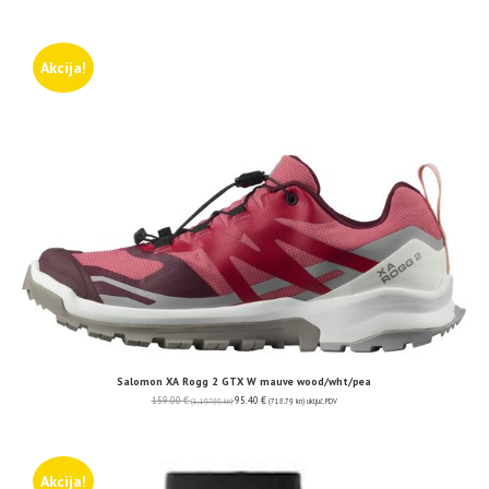
Akcija!
Salomon XA Rogg 2 GTX W mauve wood/wht/pea
159.00
€
95.40
€
(1,197.99 kn)
(718.79 kn)
uključ. PDV
Akcija!