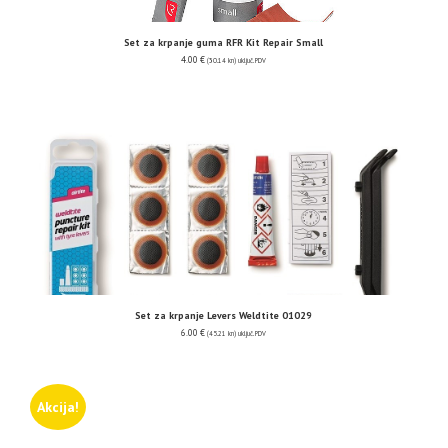
Set za krpanje guma RFR Kit Repair Small
4.00
€
(30.14 kn)
uključ. PDV
Set za krpanje Levers Weldtite 01029
6.00
€
(45.21 kn)
uključ. PDV
Akcija!