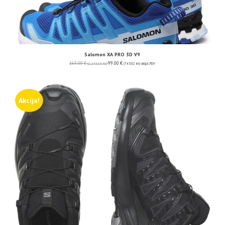
Salomon XA PRO 3D V9
165.00
€
99.00
€
(1,243.19 kn)
(745.92 kn)
uključ. PDV
Akcija!