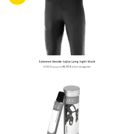
Salomon ženske tajice Long tight black
67.00
€
46.90
€
(504.81 kn)
(353.37 kn)
uključ. PDV