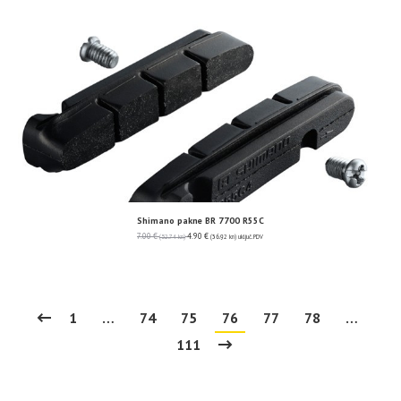
Shimano pakne BR 7700 R55C
7.00
€
4.90
€
(52.74 kn)
(36.92 kn)
uključ. PDV
1
…
74
75
76
77
78
…
111