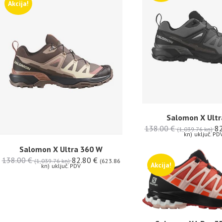
Akcija!
Salomon X Ultr
138.00
€
8
(1,039.76 kn)
kn)
uključ. PD
Salomon X Ultra 360 W
138.00
€
82.80
€
(1,039.76 kn)
(623.86
Akcija!
kn)
uključ. PDV