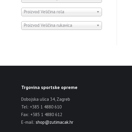
Proizvod Veličina rola
Proizvod Veličina rukavica
Trgovina sportske opreme
Dobojska ulica 34, Zagreb
Tel: +385 1 4880 610
Fax: +385 1 4880 612
E-mail:
shop@zutimacak.hr