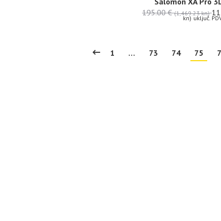
Salomon XA Pro 3
195.00
€
11
(1,469.23 kn)
kn)
uključ. PD
1
…
73
74
75