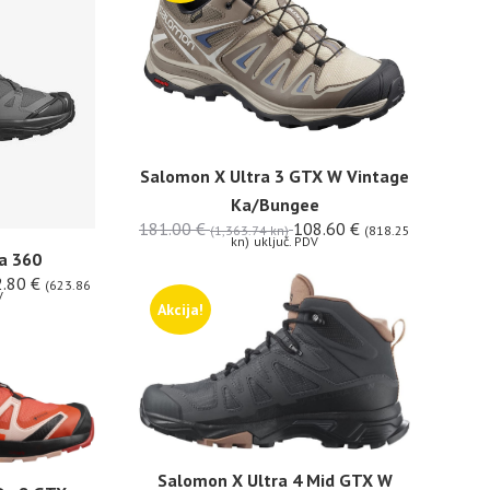
Salomon X Ultra 3 GTX W Vintage
Ka/Bungee
181.00
€
108.60
€
(1,363.74 kn)
(818.25
kn)
uključ. PDV
a 360
2.80
€
(623.86
V
Akcija!
Salomon X Ultra 4 Mid GTX W