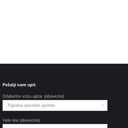
Pošalji nam upit
Odaberite vrstu upita: (obavezno)
Vaše ime (obavezno)