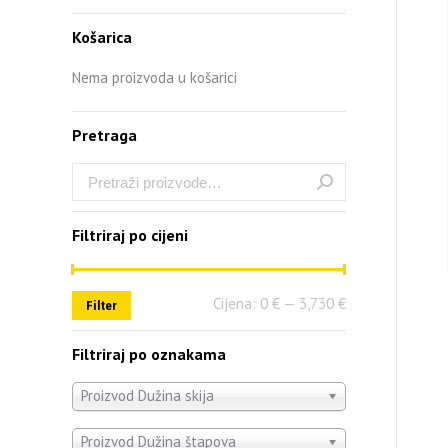
Košarica
Nema proizvoda u košarici
Pretraga
Filtriraj po cijeni
Cijena:
0 €
—
3,730 €
Filter
Filtriraj po oznakama
Proizvod Dužina skija
Proizvod Dužina štapova