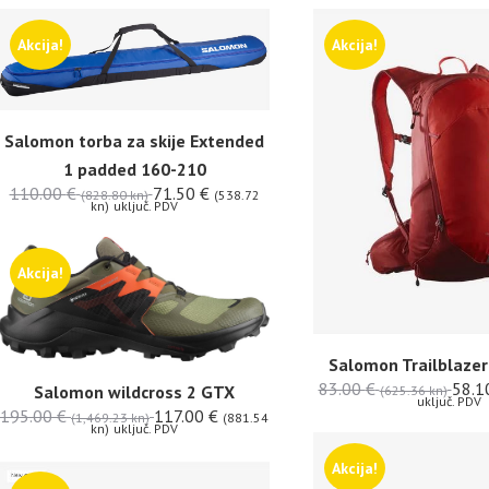
Akcija!
Akcija!
Salomon torba za skije Extended
1 padded 160-210
110.00
€
71.50
€
(828.80 kn)
(538.72
kn)
uključ. PDV
Akcija!
Salomon Trailblazer
83.00
€
58.1
Salomon wildcross 2 GTX
(625.36 kn)
uključ. PDV
195.00
€
117.00
€
(1,469.23 kn)
(881.54
kn)
uključ. PDV
Akcija!