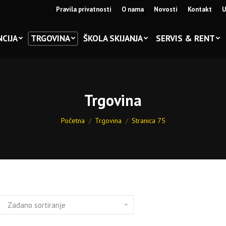
Pravila privatnosti
O nama
Novosti
Kontakt
U
CIJA
TRGOVINA
ŠKOLA SKIJANJA
SERVIS & RENT
Trgovina
You are here:
Početna
Trgovina
Stranica 75