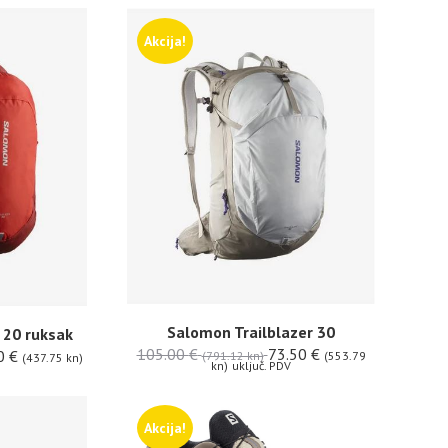
Akcija!
Salomon Trailblazer 30
 20 ruksak
105.00
€
73.50
€
0
€
(791.12 kn)
(553.79
(437.75 kn)
kn)
uključ. PDV
Akcija!