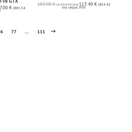
D v8 GTX
189.00
€
113.40
€
(1,424.02 kn)
(854.41
7.00
€
kn)
uključ. PDV
(881.54
V
76
77
…
111