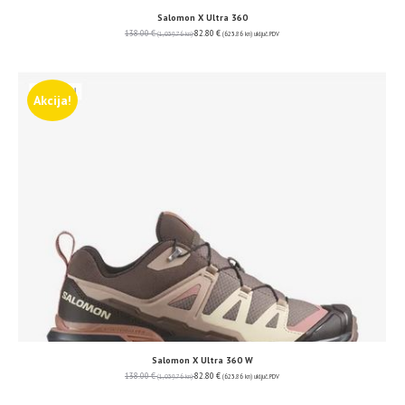
Salomon X Ultra 360
138.00
€
82.80
€
(1,039.76 kn)
(623.86 kn)
uključ. PDV
Akcija!
Salomon X Ultra 360 W
138.00
€
82.80
€
(1,039.76 kn)
(623.86 kn)
uključ. PDV