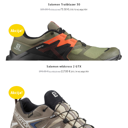
Salomon Trailblazer 30
105.00
€
73.50
€
(791.12 kn)
(553.79 kn)
uključ. PDV
Akcija!
Salomon wildcross 2 GTX
195.00
€
117.00
€
(1,469.23 kn)
(881.54 kn)
uključ. PDV
Akcija!