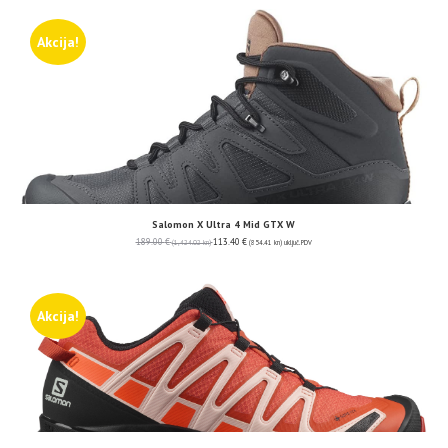
Akcija!
Salomon X Ultra 4 Mid GTX W
189.00
€
113.40
€
(1,424.02 kn)
(854.41 kn)
uključ. PDV
Akcija!