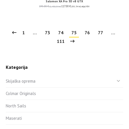
Salomon XA Pro 3D v8 GTX
195.00
€
117.00
€
(1,469.23 kn)
(881.54 kn)
uključ. PDV
1
…
73
74
75
76
77
…
111
Kategorija
Skijaška oprema
Colmar Originals
North Sails
Maserati