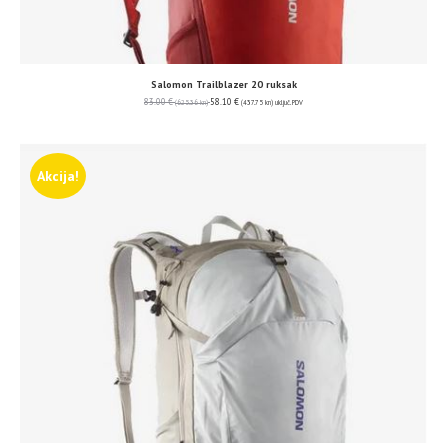
Salomon Trailblazer 20 ruksak
83.00
€
58.10
€
(625.36 kn)
(437.75 kn)
uključ. PDV
Akcija!