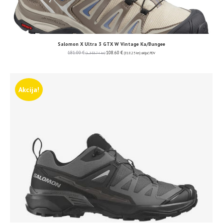
Salomon X Ultra 3 GTX W Vintage Ka/Bungee
181.00
€
108.60
€
(1,363.74 kn)
(818.25 kn)
uključ. PDV
Akcija!