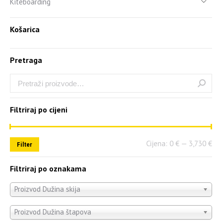
Kiteboarding
Košarica
Pretraga
Filtriraj po cijeni
Cijena:
0 €
—
3,730 €
Filter
Filtriraj po oznakama
Proizvod Dužina skija
Proizvod Dužina štapova