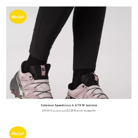
Akcija!
Salomon Speedcross 6 GTX W tenisice
187.00
€
112.20
€
(1,408.95 kn)
(845.37 kn)
uključ. PDV
Akcija!