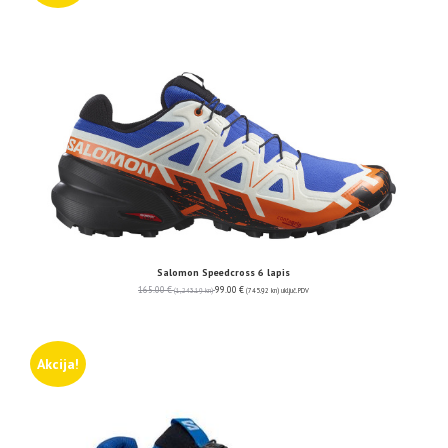
Salomon Speedcross 6 lapis
165.00
€
99.00
€
(1,243.19 kn)
(745.92 kn)
uključ. PDV
Akcija!