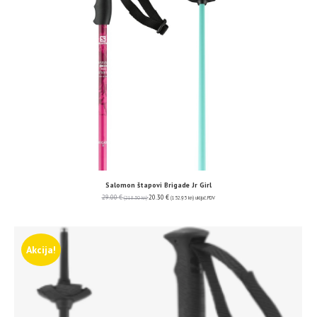
Salomon štapovi Brigade Jr Girl
29.00
€
20.30
€
(218.50 kn)
(152.95 kn)
uključ. PDV
Akcija!