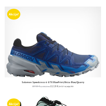
Akcija!
Salomon Speedcross 6 GTX BluePrint/Ibiza Blue/Quarry
187.00
€
112.20
€
(1,408.95 kn)
(845.37 kn)
uključ. PDV
Akcija!