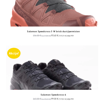
Salomon Speedcross 5 W brick dust/permision
156.00
€
93.60
€
(1,175.38 kn)
(705.23 kn)
uključ. PDV
Akcija!
Salomon Speedcross 6
165.00
€
99.00
€
(1,243.19 kn)
(745.92 kn)
uključ. PDV