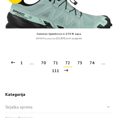
Salomon Speedcross 6 GTX W aqua
187.00
€
112.20
€
(1,408.95 kn)
(845.37 kn)
uključ. PDV
1
…
70
71
72
73
74
…
111
Kategorija
Skijaška oprema