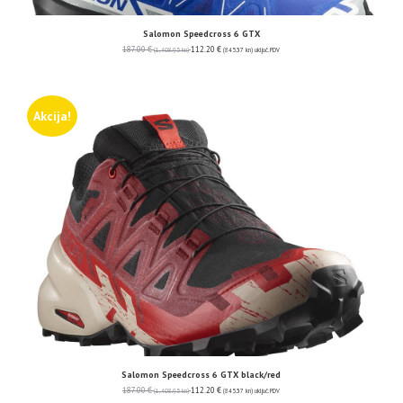
Salomon Speedcross 6 GTX
187.00
€
112.20
€
(1,408.95 kn)
(845.37 kn)
uključ. PDV
Akcija!
Salomon Speedcross 6 GTX black/red
187.00
€
112.20
€
(1,408.95 kn)
(845.37 kn)
uključ. PDV