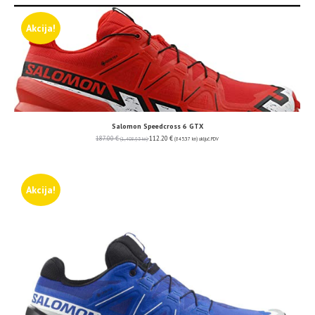
Akcija!
Salomon Speedcross 6 GTX
187.00
€
112.20
€
(1,408.95 kn)
(845.37 kn)
uključ. PDV
Akcija!