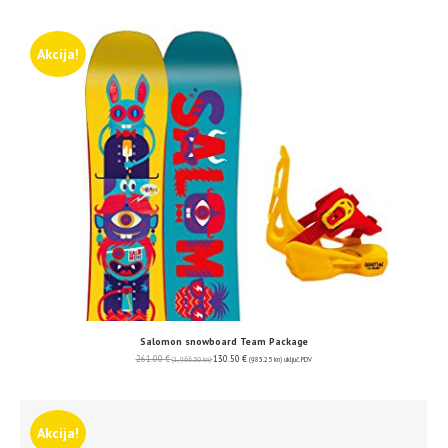
Akcija!
Salomon snowboard Team Package
261.00
€
130.50
€
(1,966.50 kn)
(983.25 kn)
uključ. PDV
Akcija!