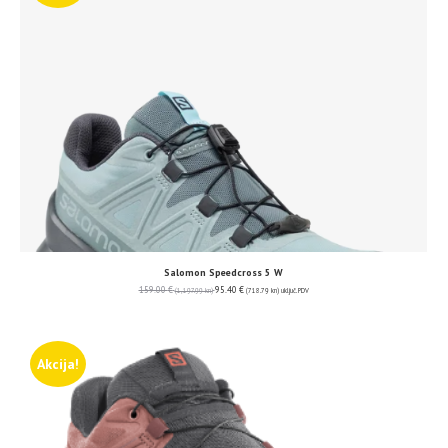
Salomon Speedcross 5 W
159.00
€
95.40
€
(1,197.99 kn)
(718.79 kn)
uključ. PDV
Akcija!