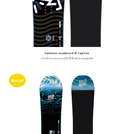
Salomon snowboard El Capitan
247.00
€
123.50
€
(1,861.02 kn)
(930.51 kn)
uključ. PDV
Akcija!