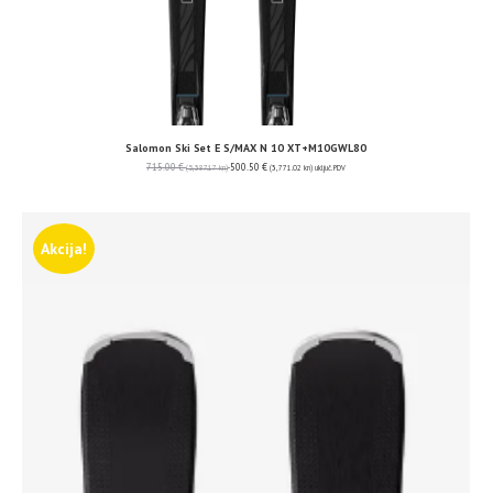
Salomon Ski Set E S/MAX N 10 XT+M10GWL80
715.00
€
500.50
€
(5,387.17 kn)
(3,771.02 kn)
uključ. PDV
Akcija!