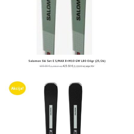
Salomon Ski Set E S/MAX 8+M10 GW L80 Oilgr (25/26)
605.00
€
423.50
€
(4,558.37 kn)
(3,190.86 kn)
uključ. PDV
Akcija!