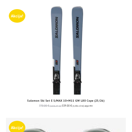
Akcija!
Salomon Ski Set E S/MAX 10+M11 GW L80 Cope (25/26)
770.00
€
539.00
€
(5,801.57 kn)
(4,061.10 kn)
uključ. PDV
Akcija!