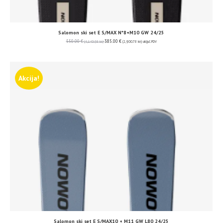
Salomon ski set E S/MAX N*8+M10 GW 24/25
550.00
€
385.00
€
(4,143.98 kn)
(2,900.78 kn)
uključ. PDV
Akcija!
Salomon ski set E S/MAX10 + M11 GW L80 24/25