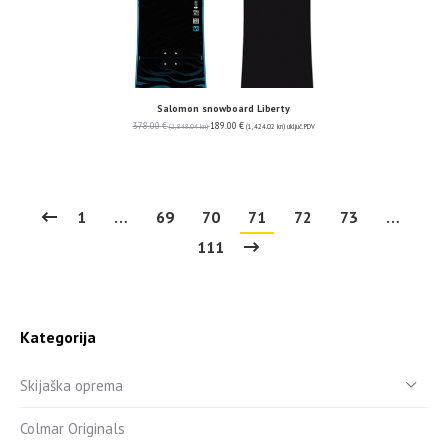
Salomon snowboard Liberty
378.00
€
189.00
€
(2,848.04 kn)
(1,424.02 kn)
uključ. PDV
1
…
69
70
71
72
73
…
111
Kategorija
Skijaška oprema
Colmar Originals