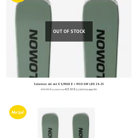
OUT OF STOCK
Salomon ski set E S/MAX 8 + M10 GW L80 24-25
605.00
€
423.50
€
(4,558.37 kn)
(3,190.86 kn)
uključ. PDV
Akcija!