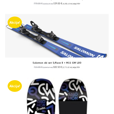
770.00
€
539.00
€
(5,801.57 kn)
(4,061.10 kn)
uključ. PDV
Akcija!
Salomon ski set S/Race 8 + M11 GW L80
715.00
€
500.50
€
(5,387.17 kn)
(3,771.02 kn)
uključ. PDV
Akcija!