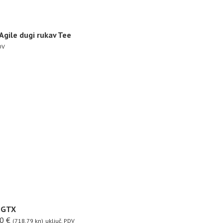
gile dugi rukav Tee
DV
 GTX
40
€
(718.79 kn)
uključ. PDV