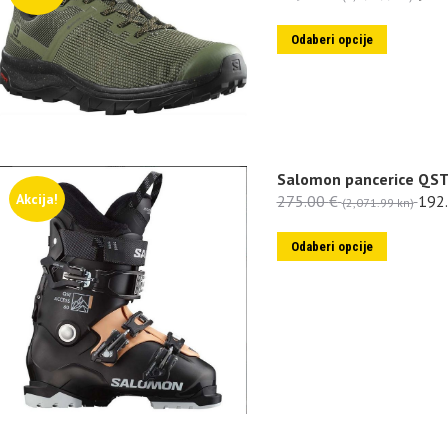
Odaberi opcije
Salomon pancerice QST
Akcija!
275.00
€
192
(2,071.99 kn)
Odaberi opcije