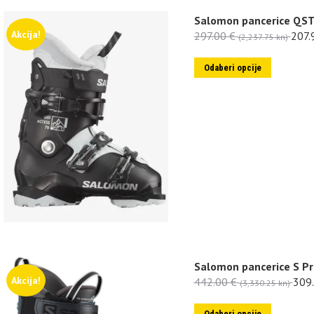
Salomon pancerice QS
Akcija!
297.00
€
207.
(2,237.75 kn)
Odaberi opcije
Salomon pancerice S Pr
Akcija!
442.00
€
309
(3,330.25 kn)
Odaberi opcije