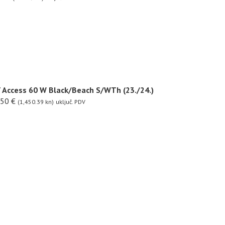
 Access 60 W Black/Beach S/WTh (23./24.)
.50
€
(1,450.39 kn)
uključ. PDV