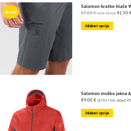
Salomon kratke hlače 
Akcija!
83.00
€
41.50
(625.36 kn)
Odaberi opcije
Salomon muška jakna A
89.00
€
(670.57 kn)
uključ. P
Odaberi opcije