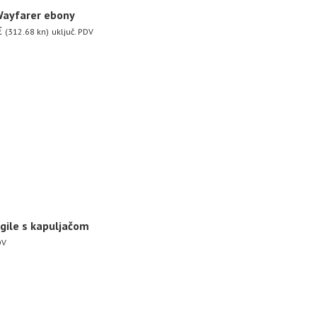
Wayfarer ebony
€
(312.68 kn)
uključ. PDV
gile s kapuljačom
DV