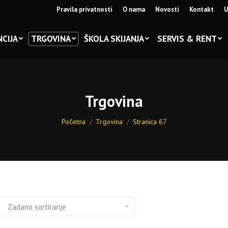
Pravila privatnosti
O nama
Novosti
Kontakt
U
CIJA
TRGOVINA
ŠKOLA SKIJANJA
SERVIS & RENT
Trgovina
You are here:
Početna
Trgovina
Stranica 67