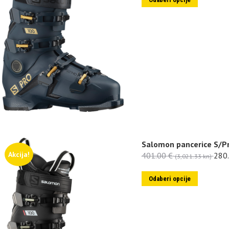
Salomon pancerice S/P
Akcija!
401.00
€
280
(3,021.33 kn)
Odaberi opcije