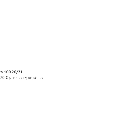
ro 100 20/21
.70
€
(2,114.93 kn)
uključ. PDV