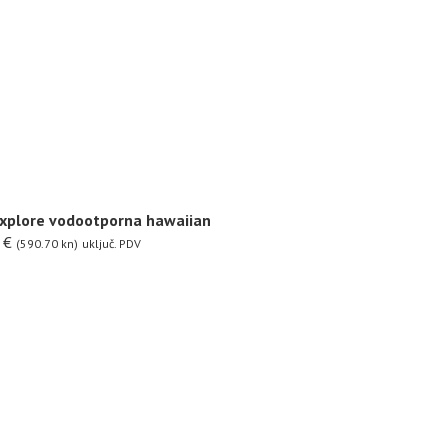
xplore vodootporna hawaiian
0
€
(590.70 kn)
uključ. PDV