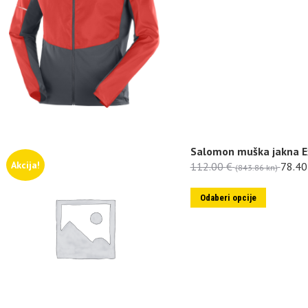
Salomon muška jakna E
Akcija!
112.00
€
78.4
(843.86 kn)
Odaberi opcije