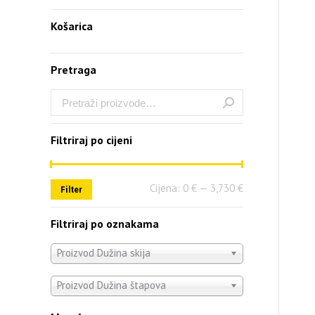
Košarica
Pretraga
Filtriraj po cijeni
Cijena:
0 €
—
3,730 €
Filter
Filtriraj po oznakama
Proizvod Dužina skija
Proizvod Dužina štapova