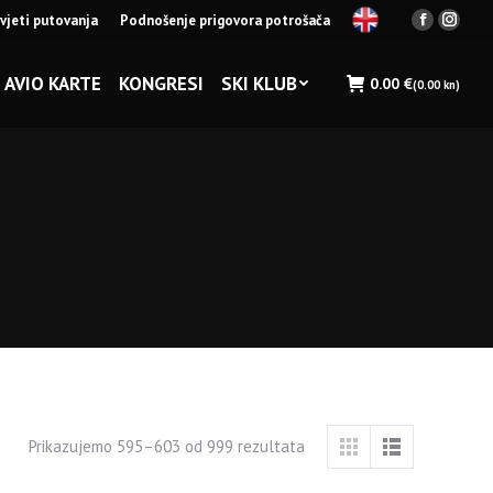
vjeti putovanja
Podnošenje prigovora potrošača
Facebook
Insta
page
page
opens
opens
AVIO KARTE
KONGRESI
SKI KLUB
0.00
€
(0.00 kn)
in
in
new
new
window
wind
Prikazujemo 595–603 od 999 rezultata