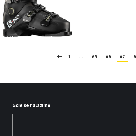
1
…
65
66
67
Gdje se nalazimo