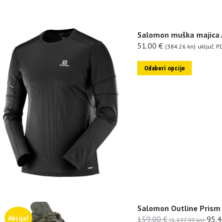
Salomon muška majica A
51.00
€
(384.26 kn)
uključ. P
Odaberi opcije
Salomon Outline Prism
Akcija!
159.00
€
95.
(1,197.99 kn)