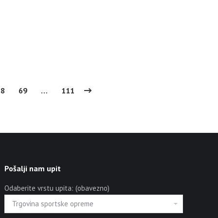
68
69
…
111
Pošalji nam upit
Odaberite vrstu upita: (obavezno)