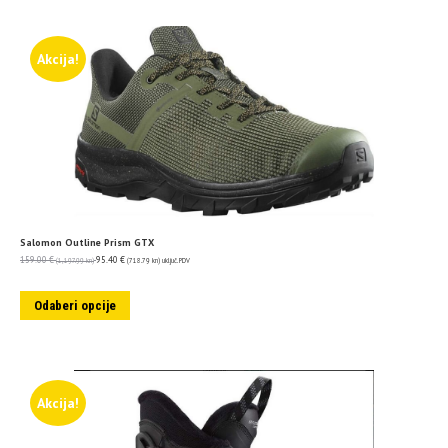
Akcija!
Salomon Outline Prism GTX
159.00
€
95.40
€
(1,197.99 kn)
(718.79 kn)
uključ. PDV
Odaberi opcije
Akcija!