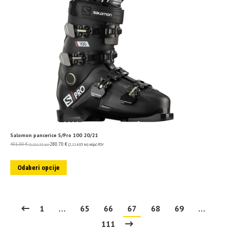
Salomon pancerice S/Pro 100 20/21
401.00
€
280.70
€
(3,021.33 kn)
(2,114.93 kn)
uključ. PDV
Odaberi opcije
1
…
65
66
67
68
69
…
111