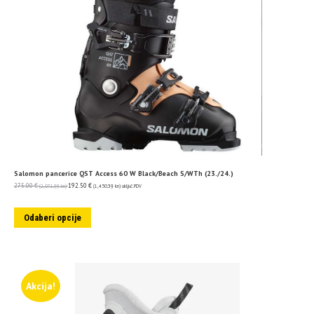
Salomon pancerice QST Access 60 W Black/Beach S/WTh (23./24.)
275.00
€
192.50
€
(2,071.99 kn)
(1,450.39 kn)
uključ. PDV
Odaberi opcije
Akcija!