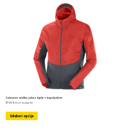
Salomon muška jakna Agile s kapuljačom
89.00
€
(670.57 kn)
uključ. PDV
Odaberi opcije