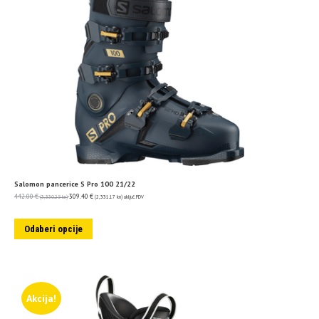
Salomon pancerice S Pro 100 21/22
442.00
€
309.40
€
(3,330.25 kn)
(2,331.17 kn)
uključ. PDV
Odaberi opcije
Akcija!