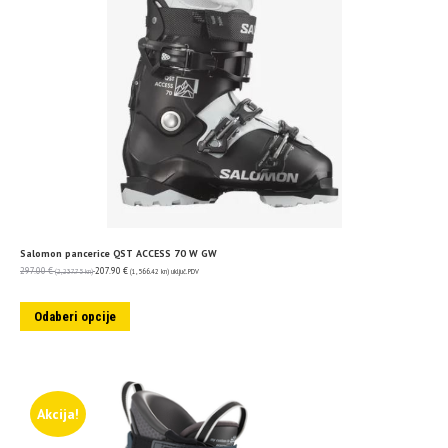
Salomon pancerice QST ACCESS 70 W GW
297.00
€
207.90
€
(2,237.75 kn)
(1,566.42 kn)
uključ. PDV
Odaberi opcije
Akcija!