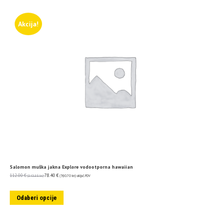
Akcija!
Salomon muška jakna Explore vodootporna hawaiian
112.00
€
78.40
€
(843.86 kn)
(590.70 kn)
uključ. PDV
Odaberi opcije