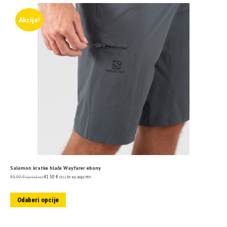
Akcija!
Salomon kratke hlače Wayfarer ebony
83.00
€
41.50
€
(625.36 kn)
(312.68 kn)
uključ. PDV
Odaberi opcije