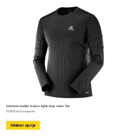
Salomon muška majica Agile dugi rukav Tee
51.00
€
(384.26 kn)
uključ. PDV
Odaberi opcije