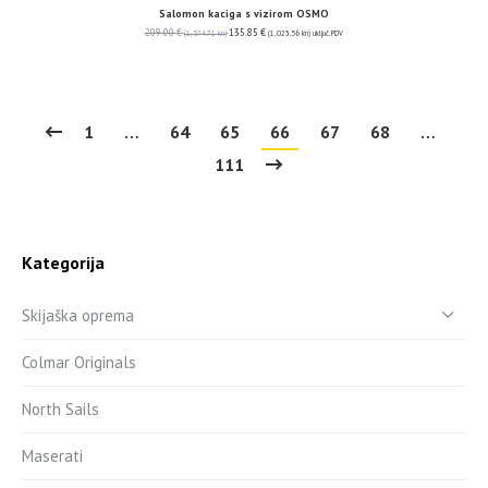
Salomon kaciga s vizirom OSMO
209.00
€
135.85
€
(1,574.71 kn)
(1,023.56 kn)
uključ. PDV
1
…
64
65
66
67
68
…
111
Kategorija
Skijaška oprema
Colmar Originals
North Sails
Maserati