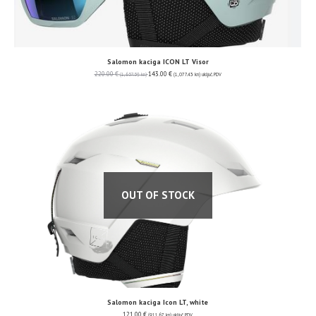
Salomon kaciga ICON LT Visor
220.00
€
143.00
€
(1,657.59 kn)
(1,077.43 kn)
uključ. PDV
OUT OF STOCK
Salomon kaciga Icon LT, white
121.00
€
(911.67 kn)
uključ. PDV