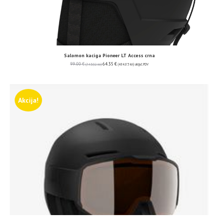
Salomon kaciga Pioneer LT Access crna
99.00
€
64.35
€
(745.92 kn)
(484.85 kn)
uključ. PDV
Akcija!