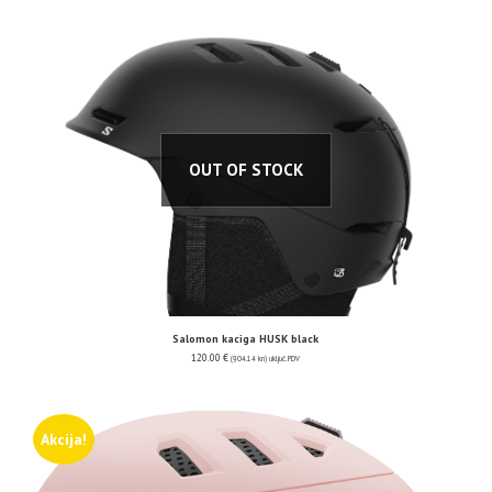
OUT OF STOCK
Salomon kaciga HUSK black
120.00
€
(904.14 kn)
uključ. PDV
Akcija!