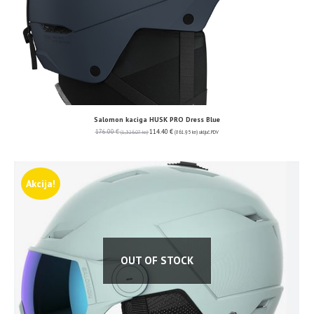
Salomon kaciga HUSK PRO Dress Blue
176.00
€
114.40
€
(1,326.07 kn)
(861.95 kn)
uključ. PDV
Akcija!
OUT OF STOCK