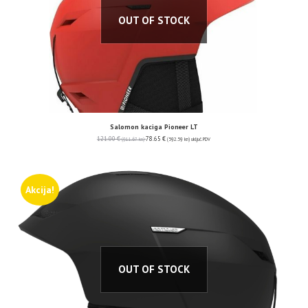
OUT OF STOCK
Salomon kaciga Pioneer LT
121.00
€
78.65
€
(911.67 kn)
(592.59 kn)
uključ. PDV
Akcija!
OUT OF STOCK