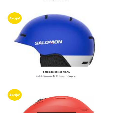
Akcija!
Salomon kaciga ORKA
66.00
€
42.90
€
(497.28 kn)
(323.23 kn)
uključ. PDV
Akcija!