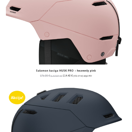
Salomon kaciga HUSK PRO – heavenly pink
176.00
€
114.40
€
(1,326.07 kn)
(861.95 kn)
uključ. PDV
Akcija!