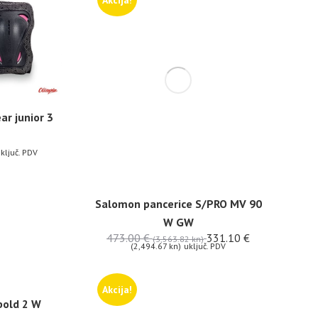
Akcija!
ar junior 3
ključ. PDV
Salomon pancerice S/PRO MV 90
W GW
473.00
€
331.10
€
(3,563.82 kn)
(2,494.67 kn)
uključ. PDV
Akcija!
old 2 W