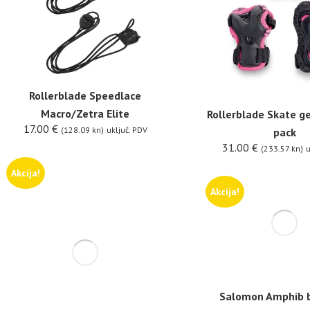
Rollerblade Speedlace
Macro/Zetra Elite
Rollerblade Skate ge
17.00
€
(128.09 kn)
uključ. PDV
pack
31.00
€
(233.57 kn)
u
Akcija!
Akcija!
Salomon Amphib b