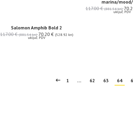
marina/mood/
117.00
€
70.
(881.54 kn)
uključ. PDV
Salomon Amphib Bold 2
117.00
€
70.20
€
(881.54 kn)
(528.92 kn)
uključ. PDV
1
…
62
63
64