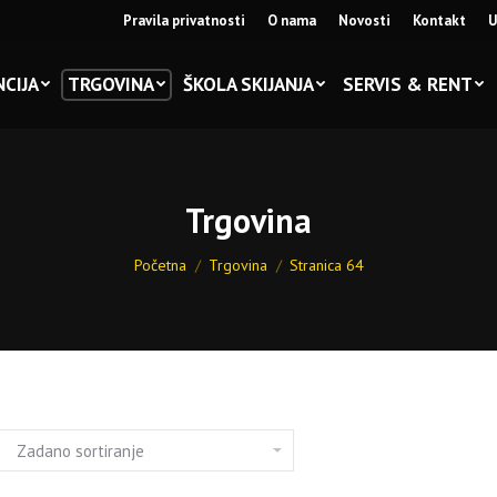
Pravila privatnosti
O nama
Novosti
Kontakt
U
CIJA
TRGOVINA
ŠKOLA SKIJANJA
SERVIS & RENT
Trgovina
You are here:
Početna
Trgovina
Stranica 64