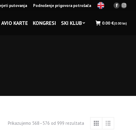
vjeti putovanja
Podnošenje prigovora potrošača
Facebook
Insta
page
page
opens
opens
AVIO KARTE
KONGRESI
SKI KLUB
0.00
€
(0.00 kn)
in
in
new
new
window
wind
Prikazujemo 568–576 od 999 rezultata