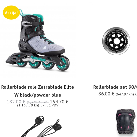
Akcija!
Rollerblade role Zetrablade Elite
Rollerblade set 90
86.00
€
W black/powder blue
(647.97 kn)
u
182.00
€
154.70
€
(1,371.28 kn)
(1,165.59 kn)
uključ. PDV