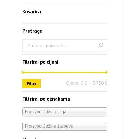
Košarica
Pretraga
Filtriraj po cijeni
Cijena:
0 €
—
3,730 €
Filter
Filtriraj po oznakama
Proizvod Dužina skija
Proizvod Dužina štapova