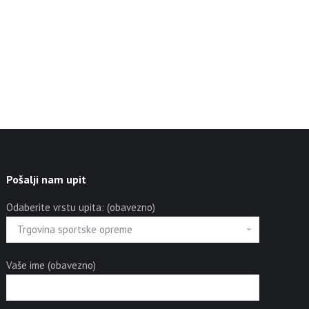
Pošalji nam upit
Odaberite vrstu upita: (obavezno)
Vaše ime (obavezno)