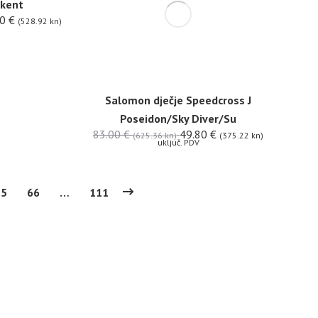
kent
20
€
(528.92 kn)
Salomon dječje Speedcross J
Poseidon/Sky Diver/Su
83.00
€
49.80
€
(625.36 kn)
(375.22 kn)
uključ. PDV
65
66
…
111