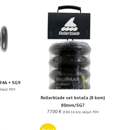
/84A + SG9
ključ. PDV
Rollerblade set kotača (8 kom)
80mm/SG7
77.00
€
(580.16 kn)
uključ. PDV