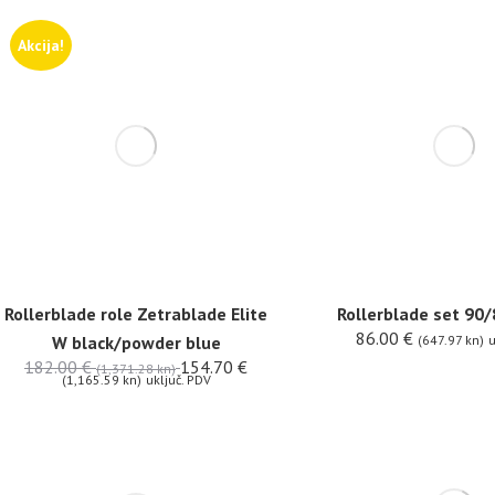
Akcija!
Rollerblade role Zetrablade Elite
Rollerblade set 90
86.00
€
W black/powder blue
(647.97 kn)
u
182.00
€
154.70
€
(1,371.28 kn)
(1,165.59 kn)
uključ. PDV