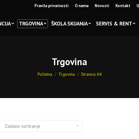
Pravila privatnosti
O nama
Novosti
Kontakt
U
CIJA
TRGOVINA
ŠKOLA SKIJANJA
SERVIS & RENT
Trgovina
You are here:
Početna
Trgovina
Stranica 64