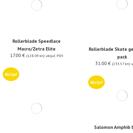
Rollerblade Speedlace
Macro/Zetra Elite
Rollerblade Skate ge
17.00
€
(128.09 kn)
uključ. PDV
pack
31.00
€
(233.57 kn)
u
Akcija!
Akcija!
Salomon Amphib b