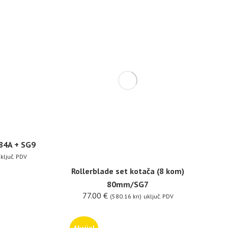
/84A + SG9
ključ. PDV
Rollerblade set kotača (8 kom)
80mm/SG7
77.00
€
(580.16 kn)
uključ. PDV