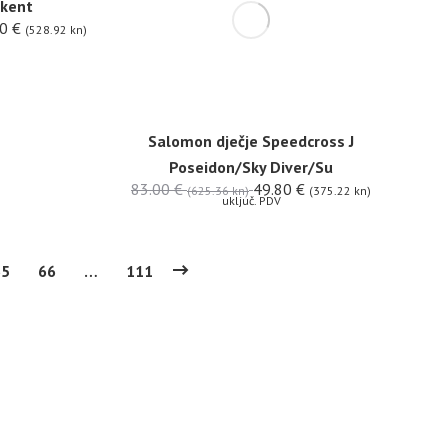
kent
20
€
(528.92 kn)
Salomon dječje Speedcross J
Poseidon/Sky Diver/Su
83.00
€
49.80
€
(625.36 kn)
(375.22 kn)
uključ. PDV
65
66
…
111