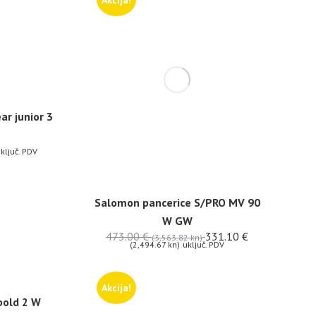
Akcija!
ar junior 3
ključ. PDV
Salomon pancerice S/PRO MV 90
W GW
473.00
€
331.10
€
(3,563.82 kn)
(2,494.67 kn)
uključ. PDV
Akcija!
old 2 W