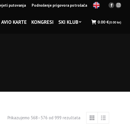
vjeti putovanja
Podnošenje prigovora potrošača
Facebook
Insta
page
page
opens
opens
AVIO KARTE
KONGRESI
SKI KLUB
0.00
€
(0.00 kn)
in
in
new
new
window
wind
Prikazujemo 568–576 od 999 rezultata