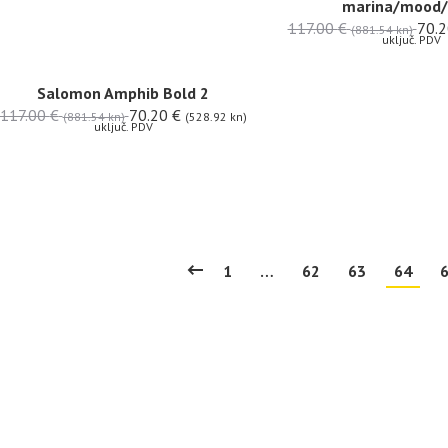
marina/mood/
117.00
€
70.
(881.54 kn)
uključ. PDV
Salomon Amphib Bold 2
117.00
€
70.20
€
(881.54 kn)
(528.92 kn)
uključ. PDV
1
…
62
63
64