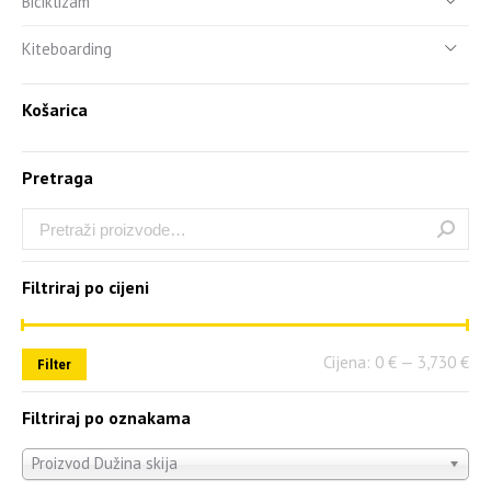
Biciklizam
Kiteboarding
Košarica
Pretraga
Filtriraj po cijeni
Cijena:
0 €
—
3,730 €
Filter
Filtriraj po oznakama
Proizvod Dužina skija