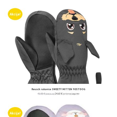
Akcija!
Reusch rukavice SWEETY MITTEN 9037 DOG
41.00
€
24.60
€
(308.91 kn)
(185.35 kn)
uključ. PDV
Akcija!