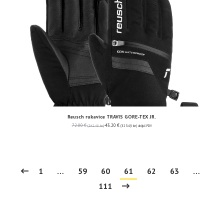
Reusch rukavice TRAVIS GORE-TEX JR.
72.00
€
43.20
€
(542.48 kn)
(325.49 kn)
uključ. PDV
1
…
59
60
61
62
63
…
111