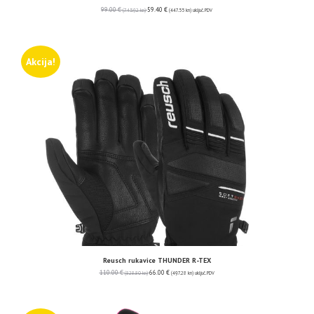
99.00
€
59.40
€
(745.92 kn)
(447.55 kn)
uključ. PDV
Akcija!
Reusch rukavice THUNDER R-TEX
110.00
€
66.00
€
(828.80 kn)
(497.28 kn)
uključ. PDV