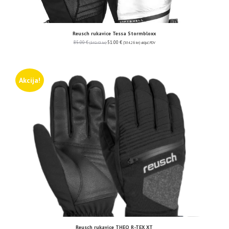
Reusch rukavice Tessa Stormbloxx
85.00
€
51.00
€
(640.43 kn)
(384.26 kn)
uključ. PDV
Akcija!
Reusch rukavice THEO R-TEX XT