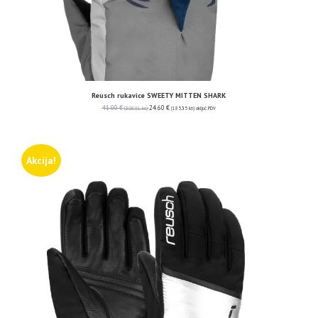
Reusch rukavice SWEETY MITTEN SHARK
41.00
€
24.60
€
(308.91 kn)
(185.35 kn)
uključ. PDV
Akcija!