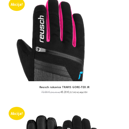
Akcija!
Reusch rukavice TRAVIS GORE-TEX JR
72.00
€
43.20
€
(542.48 kn)
(325.49 kn)
uključ. PDV
Akcija!