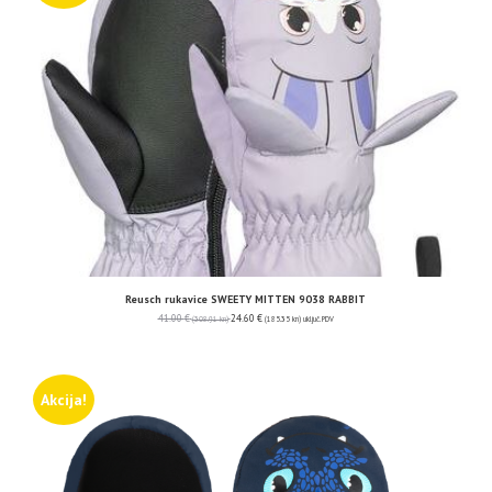
Reusch rukavice SWEETY MITTEN 9038 RABBIT
41.00
€
24.60
€
(308.91 kn)
(185.35 kn)
uključ. PDV
Akcija!