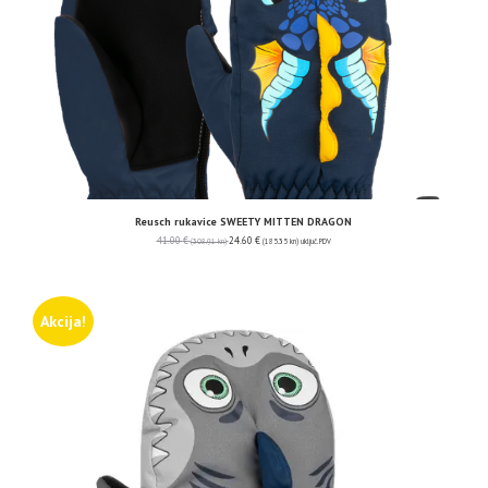
Reusch rukavice SWEETY MITTEN DRAGON
41.00
€
24.60
€
(308.91 kn)
(185.35 kn)
uključ. PDV
Akcija!