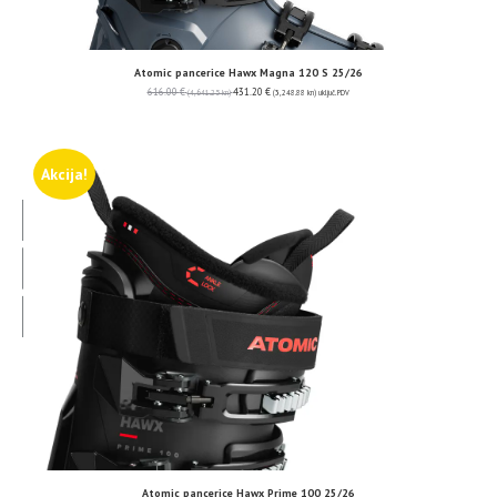
Atomic pancerice Hawx Magna 120 S 25/26
616.00
€
431.20
€
(4,641.25 kn)
(3,248.88 kn)
uključ. PDV
Akcija!
Atomic pancerice Hawx Prime 100 25/26