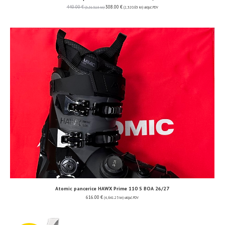
440.00
€
308.00
€
(3,315.18 kn)
(2,320.63 kn)
uključ. PDV
Atomic pancerice HAWX Prime 110 S BOA 26/27
616.00
€
(4,641.25 kn)
uključ. PDV