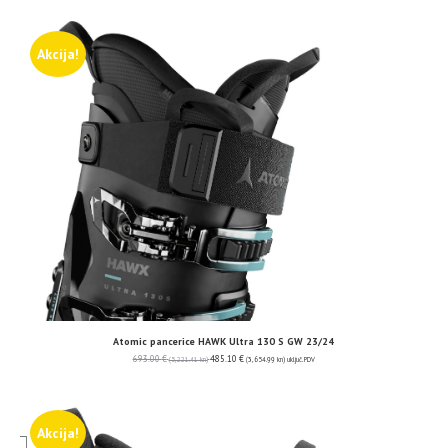
Akcija!
Atomic pancerice HAWK Ultra 130 S GW 23/24
693.00
€
485.10
€
(5,221.41 kn)
(3,654.99 kn)
uključ. PDV
Akcija!