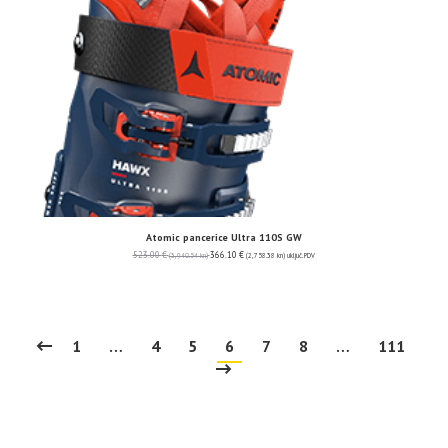
Atomic pancerice Ultra 110S GW
523.00
€
366.10
€
(3,940.54 kn)
(2,758.38 kn)
uključ. PDV
1
…
4
5
6
7
8
…
111