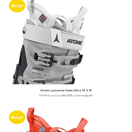
Akcija!
Atomic pancerice Hawx Ultra 95 S W
523.00
€
366.10
€
(3,940.54 kn)
(2,758.38 kn)
uključ. PDV
Akcija!