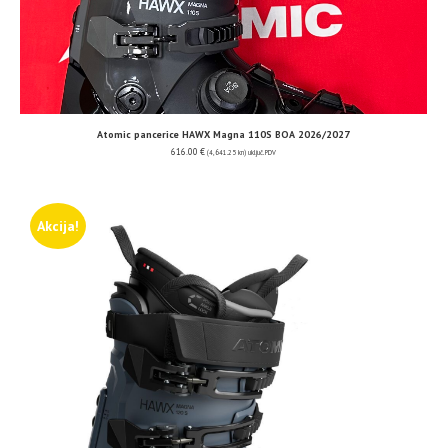
Atomic pancerice HAWX Magna 110S BOA 2026/2027
616.00
€
(4,641.25 kn)
uključ. PDV
Akcija!