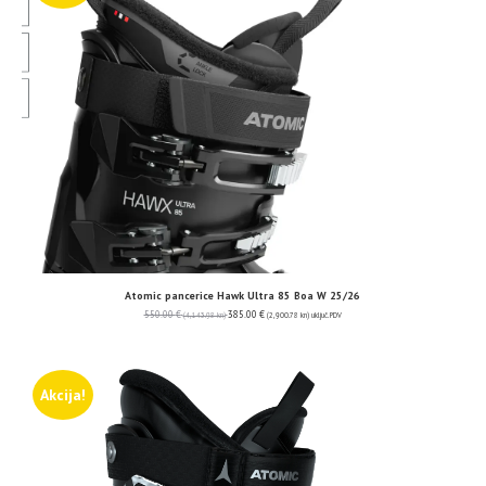
Atomic pancerice Hawk Ultra 85 Boa W 25/26
550.00
€
385.00
€
(4,143.98 kn)
(2,900.78 kn)
uključ. PDV
Akcija!