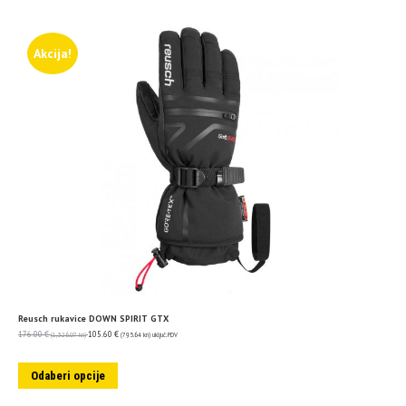
Akcija!
Reusch rukavice DOWN SPIRIT GTX
176.00
€
105.60
€
(1,326.07 kn)
(795.64 kn)
uključ. PDV
Odaberi opcije