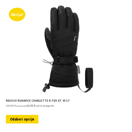
Akcija!
REUSCH RUKAVICE CHARLOTTE R-TEX XT 4517
110.00
€
66.00
€
(828.80 kn)
(497.28 kn)
uključ. PDV
Odaberi opcije