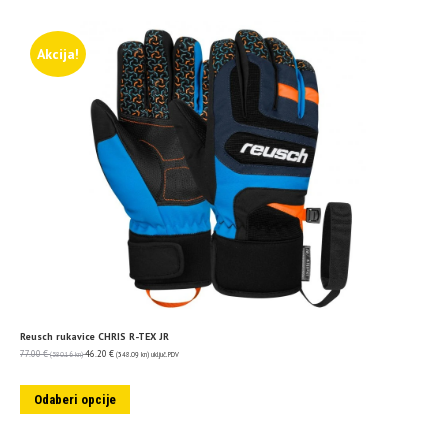
Akcija!
Reusch rukavice CHRIS R-TEX JR
77.00
€
46.20
€
(580.16 kn)
(348.09 kn)
uključ. PDV
Odaberi opcije