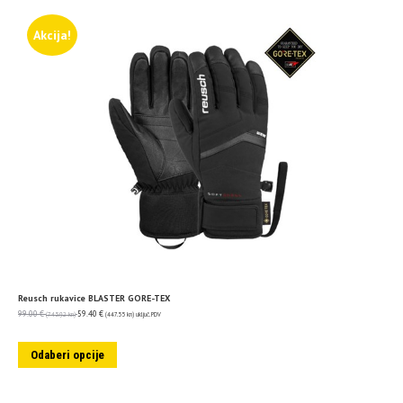
Akcija!
Reusch rukavice BLASTER GORE-TEX
99.00
€
59.40
€
(745.92 kn)
(447.55 kn)
uključ. PDV
Odaberi opcije