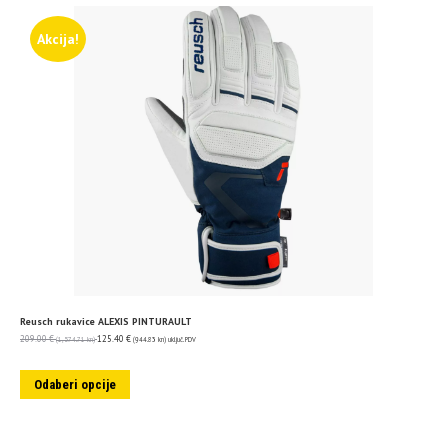
Akcija!
Reusch rukavice ALEXIS PINTURAULT
209.00
€
125.40
€
(1,574.71 kn)
(944.83 kn)
uključ. PDV
Odaberi opcije