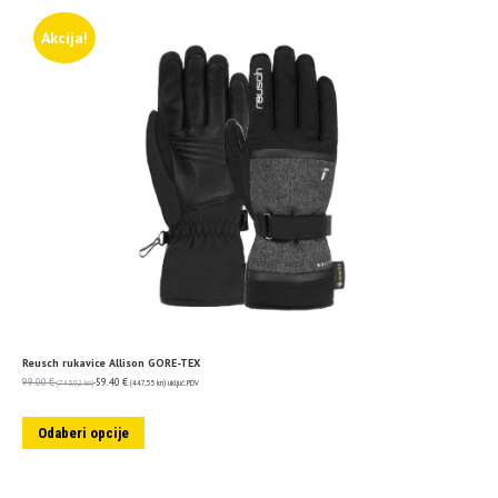
Akcija!
Reusch rukavice Allison GORE-TEX
99.00
€
59.40
€
(745.92 kn)
(447.55 kn)
uključ. PDV
Odaberi opcije