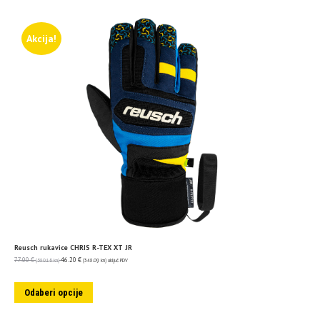
Akcija!
Reusch rukavice CHRIS R-TEX XT JR
77.00
€
46.20
€
(580.16 kn)
(348.09 kn)
uključ. PDV
Odaberi opcije