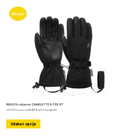
Akcija!
REUSCH rukavice CHARLOTTE R-TEX XT
110.00
€
66.00
€
(828.80 kn)
(497.28 kn)
uključ. PDV
Odaberi opcije