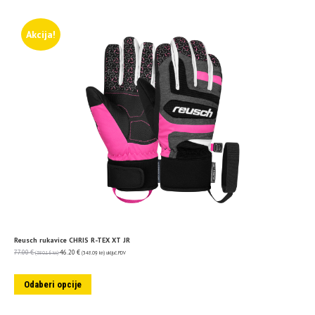
Akcija!
Reusch rukavice CHRIS R-TEX XT JR
77.00
€
46.20
€
(580.16 kn)
(348.09 kn)
uključ. PDV
Odaberi opcije