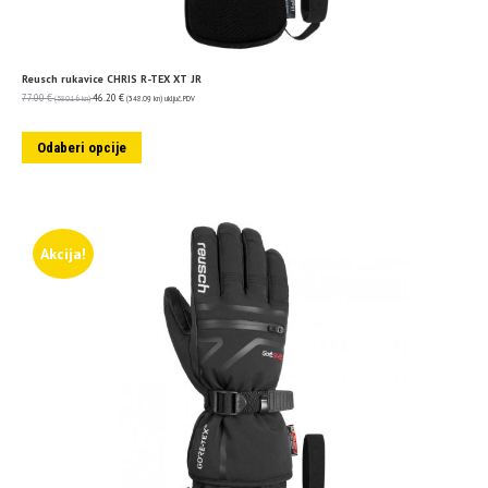
Reusch rukavice CHRIS R-TEX XT JR
77.00
€
46.20
€
(580.16 kn)
(348.09 kn)
uključ. PDV
Odaberi opcije
Akcija!