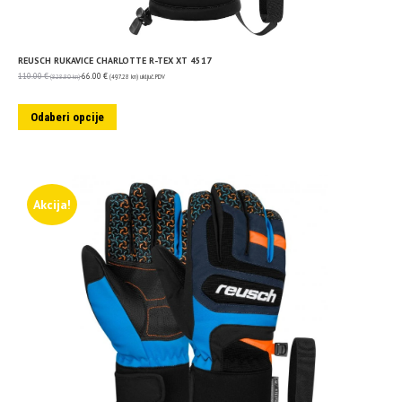
REUSCH RUKAVICE CHARLOTTE R-TEX XT 4517
110.00
€
66.00
€
(828.80 kn)
(497.28 kn)
uključ. PDV
Odaberi opcije
Akcija!