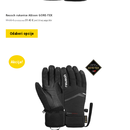
Reusch rukavice Allison GORE-TEX
99.00
€
59.40
€
(745.92 kn)
(447.55 kn)
uključ. PDV
Odaberi opcije
Akcija!