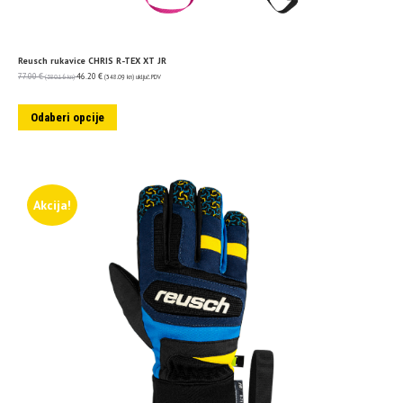
Reusch rukavice CHRIS R-TEX XT JR
77.00
€
46.20
€
(580.16 kn)
(348.09 kn)
uključ. PDV
Odaberi opcije
Akcija!