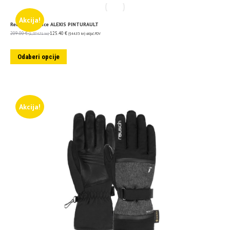
Akcija!
Reusch rukavice ALEXIS PINTURAULT
209.00
€
125.40
€
(1,574.71 kn)
(944.83 kn)
uključ. PDV
Odaberi opcije
Akcija!