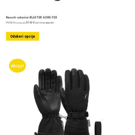
Reusch rukavice BLASTER GORE-TEX
99.00
€
59.40
€
(745.92 kn)
(447.55 kn)
uključ. PDV
Odaberi opcije
Akcija!