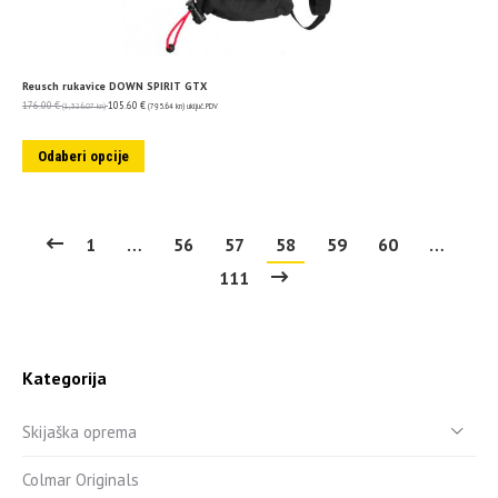
Reusch rukavice DOWN SPIRIT GTX
176.00
€
105.60
€
(1,326.07 kn)
(795.64 kn)
uključ. PDV
Odaberi opcije
1
…
56
57
58
59
60
…
111
Kategorija
Skijaška oprema
Colmar Originals