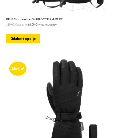
REUSCH rukavice CHARLOTTE R-TEX XT
110.00
€
66.00
€
(828.80 kn)
(497.28 kn)
uključ. PDV
Odaberi opcije
Akcija!