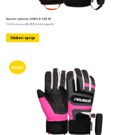
Reusch rukavice CHRIS R-TEX JR
77.00
€
46.20
€
(580.16 kn)
(348.09 kn)
uključ. PDV
Odaberi opcije
Akcija!