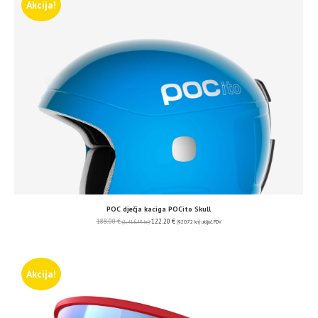
Akcija!
POC dječja kaciga POCito Skull
188.00
€
122.20
€
(1,416.49 kn)
(920.72 kn)
uključ. PDV
Akcija!