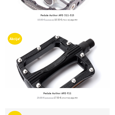
Pedale Author APD 311-315
15.00
€
10.50
€
(113.02 kn)
(79.11 kn)
uključ. PDV
Akcija!
Pedale Author APD F11
25.00
€
17.50
€
(188.36 kn)
(131.85 kn)
uključ. PDV