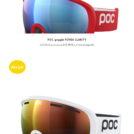
POC goggle FOVEA CLARITY
222.00
€
155.40
€
(1,672.66 kn)
(1,170.86 kn)
uključ. PDV
Akcija!