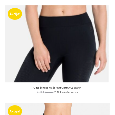
Akcija!
Odlo ženske hlače PERFORMANCE WARM
94.00
€
61.10
€
(708.24 kn)
(460.36 kn)
uključ. PDV
Akcija!