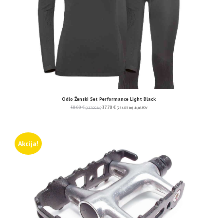
Odlo Ženski Set Performance Light Black
58.00
€
37.70
€
(437.00 kn)
(284.05 kn)
uključ. PDV
Akcija!