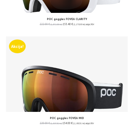
POC goggles FOVEA CLARITY
222.00
€
155.40
€
(1,672.66 kn)
(1,170.86 kn)
uključ. PDV
Akcija!
POC goggles FOVEA MID
220.00
€
154.00
€
(1,657.59 kn)
(1,160.31 kn)
uključ. PDV