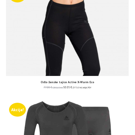
Odlo ženske tajice Active X-Warm Eco
77.00
€
50.05
€
(580.16 kn)
(377.10 kn)
uključ. PDV
Akcija!