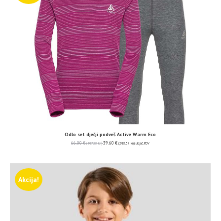
Odlo set dječji podveš Active Warm Eco
66.00
€
39.60
€
(497.28 kn)
(298.37 kn)
uključ. PDV
Akcija!