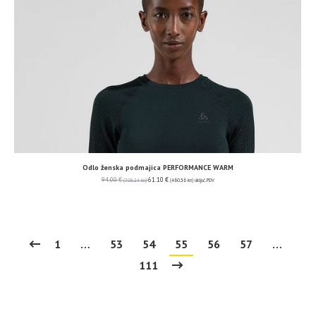
Odlo ženska podmajica PERFORMANCE WARM
94.00
€
61.10
€
(708.24 kn)
(460.36 kn)
uključ. PDV
1
…
53
54
55
56
57
…
111