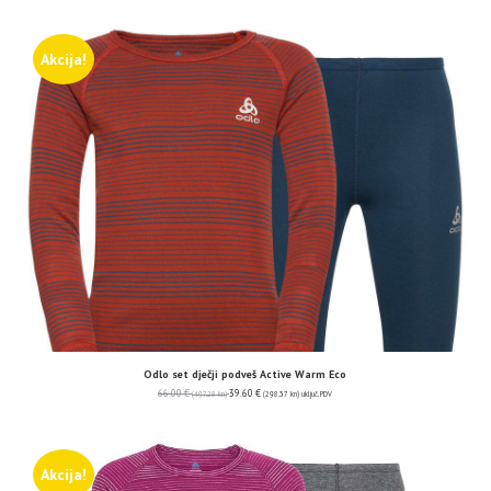
Akcija!
Odlo set dječji podveš Active Warm Eco
66.00
€
39.60
€
(497.28 kn)
(298.37 kn)
uključ. PDV
Akcija!