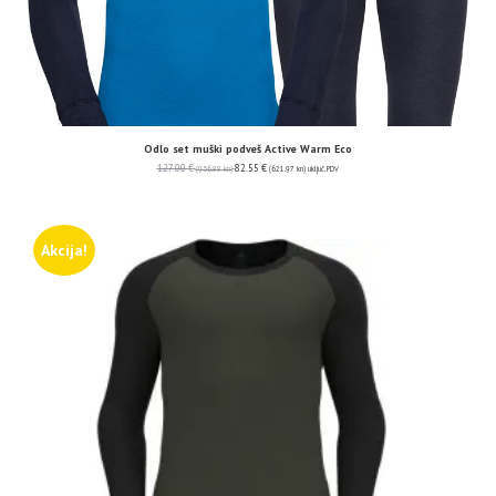
Odlo set muški podveš Active Warm Eco
127.00
€
82.55
€
(956.88 kn)
(621.97 kn)
uključ. PDV
Akcija!