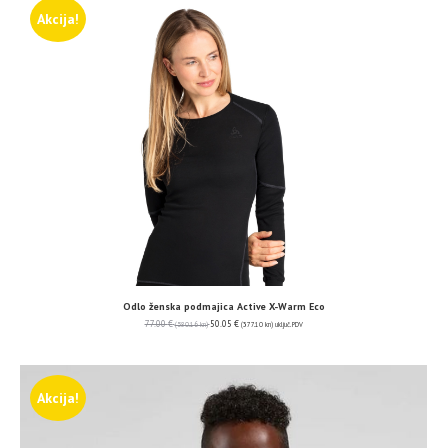
Akcija!
Odlo ženska podmajica Active X-Warm Eco
77.00
€
50.05
€
(580.16 kn)
(377.10 kn)
uključ. PDV
Akcija!