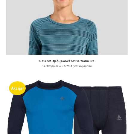
Odlo set dječji podveš Active Warm Eco
39.60
€
–
42.90
€
(298.37 kn)
(323.23 kn)
uključ. PDV
Akcija!