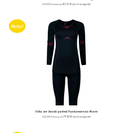
127.00
€
82.55
€
(956.88 kn)
(621.97 kn)
uključ. PDV
Akcija!
Odlo set ženski podveš Fundamentals Warm
122.00
€
79.30
€
(919.21 kn)
(597.49 kn)
uključ. PDV