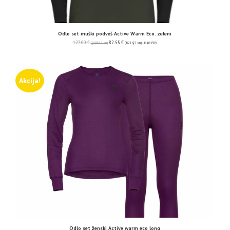
Odlo set muški podveš Active Warm Eco. zeleni
127.00
€
82.55
€
(956.88 kn)
(621.97 kn)
uključ. PDV
Akcija!
Odlo set ženski Active warm eco long