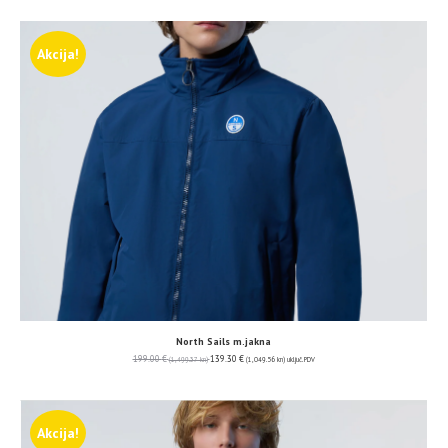
Akcija!
North Sails m.jakna
199.00
€
139.30
€
(1,499.37 kn)
(1,049.56 kn)
uključ. PDV
Akcija!