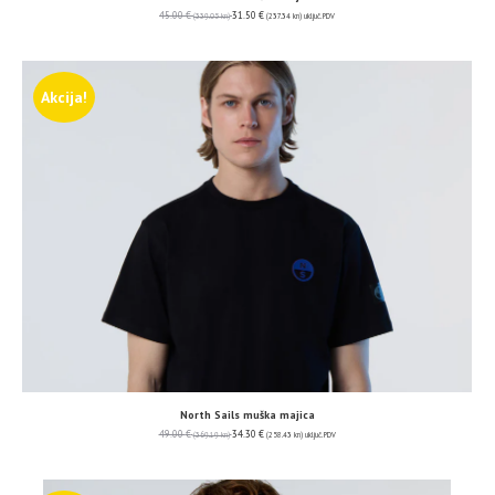
45.00
€
31.50
€
(339.05 kn)
(237.34 kn)
uključ. PDV
Akcija!
North Sails muška majica
49.00
€
34.30
€
(369.19 kn)
(258.43 kn)
uključ. PDV