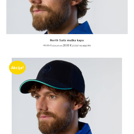
North Sails muška kapa
40.00
€
28.00
€
(301.38 kn)
(210.97 kn)
uključ. PDV
Akcija!