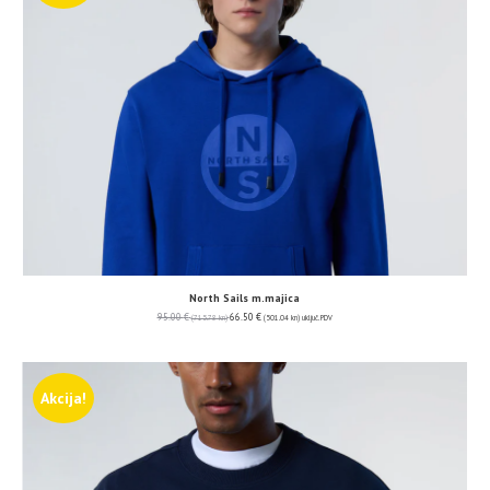
North Sails m.majica
95.00
€
66.50
€
(715.78 kn)
(501.04 kn)
uključ. PDV
Akcija!