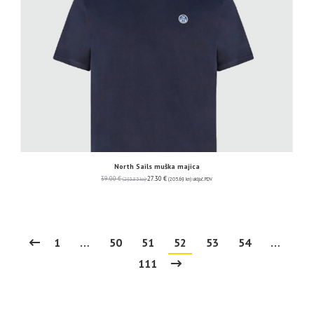
North Sails muška majica
39.00
€
27.30
€
(293.85 kn)
(205.69 kn)
uključ. PDV
1
…
50
51
52
53
54
…
111