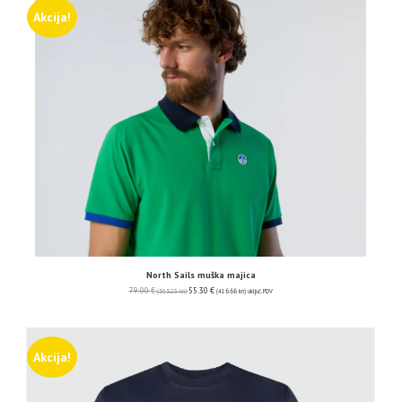
Akcija!
North Sails muška majica
79.00
€
55.30
€
(595.23 kn)
(416.66 kn)
uključ. PDV
Akcija!