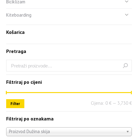
Biciklizam
Kiteboarding
Košarica
Pretraga
Filtriraj po cijeni
Cijena:
0 €
—
3,730 €
Filter
Filtriraj po oznakama
Proizvod Dužina skija