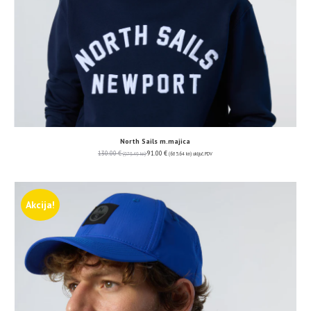
North Sails m.majica
130.00
€
91.00
€
(979.49 kn)
(685.64 kn)
uključ. PDV
Akcija!