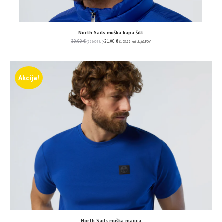
North Sails muška kapa šilt
30.00
€
21.00
€
(226.04 kn)
(158.22 kn)
uključ. PDV
Akcija!
North Sails muška majica