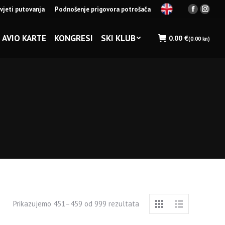
vjeti putovanja
Podnošenje prigovora potrošača
Facebook
Insta
page
page
opens
opens
AVIO KARTE
KONGRESI
SKI KLUB
0.00
€
(0.00 kn)
in
in
new
new
window
wind
Prikazujemo 451–459 od 999 rezultata