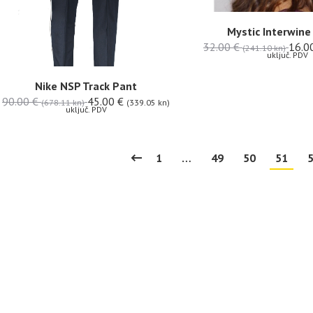
Mystic Interwine
32.00
€
16.0
(241.10 kn)
uključ. PDV
Nike NSP Track Pant
90.00
€
45.00
€
(678.11 kn)
(339.05 kn)
uključ. PDV
1
…
49
50
51