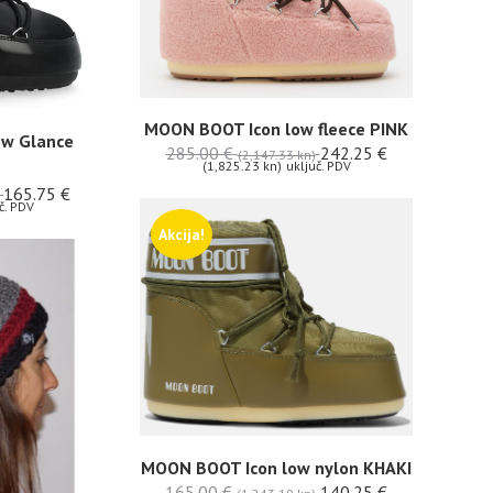
MOON BOOT Icon low fleece PINK
ow Glance
285.00
€
242.25
€
(2,147.33 kn)
(1,825.23 kn)
uključ. PDV
165.75
€
č. PDV
Akcija!
MOON BOOT Icon low nylon KHAKI
165.00
€
140.25
€