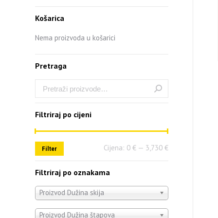
Košarica
Nema proizvoda u košarici
Pretraga
Filtriraj po cijeni
Cijena:
0 €
—
3,730 €
Filter
Filtriraj po oznakama
Proizvod Dužina skija
Proizvod Dužina štapova