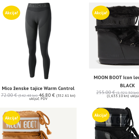
Akcija!
Akcija!
MOON BOOT Icon low
BLACK
Mico ženske tajice Warm Control
255.00
€
(1,921.30 kn)
72.00
€
46.80
€
(542.48 kn)
(352.61 kn)
(1,633.10 kn)
uklju
uključ. PDV
Akcija!
Akcija!