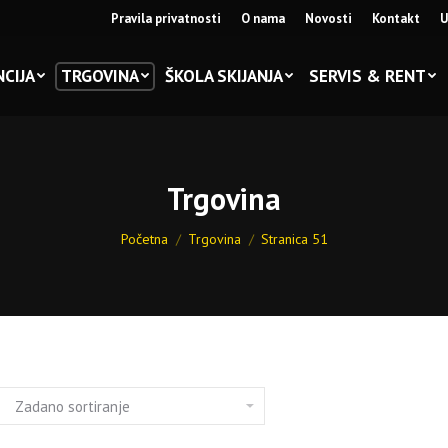
Pravila privatnosti
O nama
Novosti
Kontakt
U
CIJA
TRGOVINA
ŠKOLA SKIJANJA
SERVIS & RENT
Trgovina
You are here:
Početna
Trgovina
Stranica 51