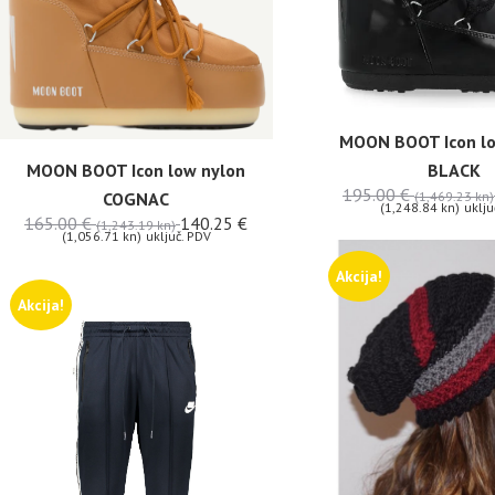
MOON BOOT Icon l
BLACK
MOON BOOT Icon low nylon
195.00
€
(1,469.23 kn)
COGNAC
(1,248.84 kn)
uklju
165.00
€
140.25
€
(1,243.19 kn)
(1,056.71 kn)
uključ. PDV
Akcija!
Akcija!