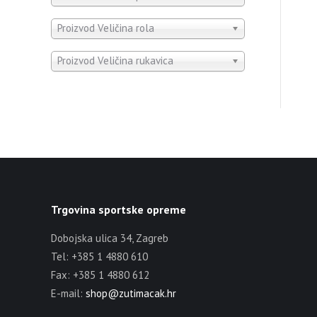
Proizvod Veličina rola
Proizvod Veličina rukavica
Trgovina sportske opreme
Dobojska ulica 34, Zagreb
Tel: +385 1 4880 610
Fax: +385 1 4880 612
E-mail:
shop@zutimacak.hr