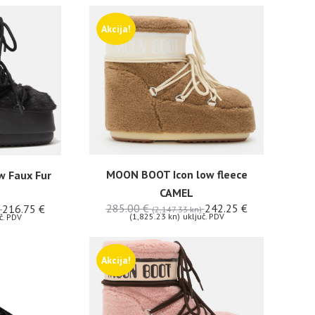
Akcija!
MOON BOOT Icon low fleece
 Faux Fur
CAMEL
285.00
€
242.25
€
216.75
€
(2,147.33 kn)
(1,825.23 kn)
uključ. PDV
č. PDV
Akcija!