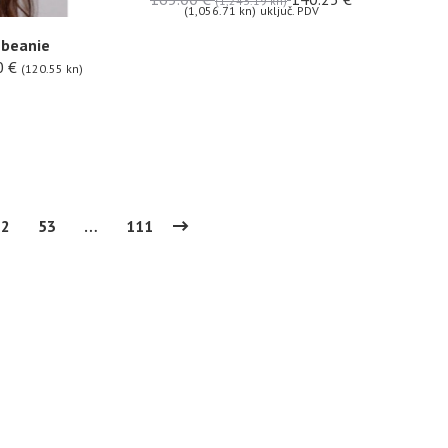
(1,243.19 kn)
(1,056.71 kn)
uključ. PDV
 beanie
0
€
(120.55 kn)
52
53
…
111