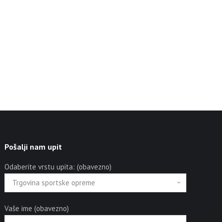
Pošalji nam upit
Odaberite vrstu upita: (obavezno)
Vaše ime (obavezno)