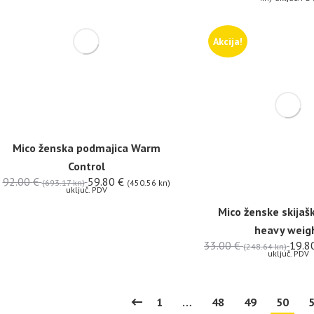
Akcija!
Mico ženska podmajica Warm
Control
92.00
€
59.80
€
(693.17 kn)
(450.56 kn)
uključ. PDV
Mico ženske skijaš
heavy weig
33.00
€
19.8
(248.64 kn)
uključ. PDV
1
…
48
49
50