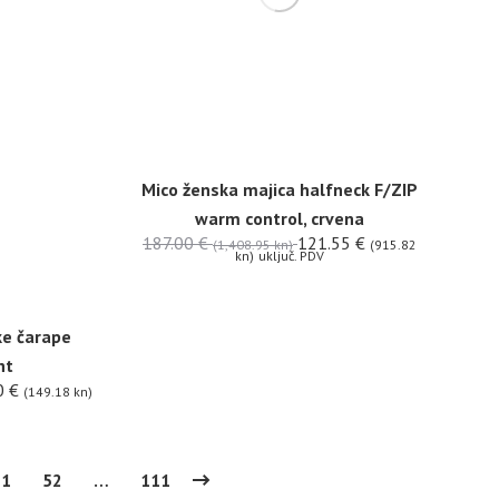
Mico ženska majica halfneck F/ZIP
warm control, crvena
187.00
€
121.55
€
(1,408.95 kn)
(915.82
kn)
uključ. PDV
ke čarape
ht
0
€
(149.18 kn)
51
52
…
111