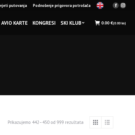
vjeti putovanja
Podnošenje prigovora potrošača
Facebook
Insta
page
page
opens
opens
AVIO KARTE
KONGRESI
SKI KLUB
0.00
€
(0.00 kn)
in
in
new
new
window
wind
Prikazujemo 442–450 od 999 rezultata