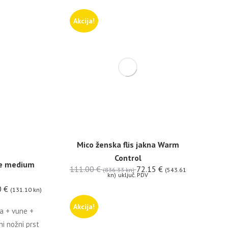
Akcija!
Mico ženska flis jakna Warm
Control
pe medium
111.00
€
72.15
€
(836.33 kn)
(543.61
kn)
uključ. PDV
0
€
(131.10 kn)
Akcija!
a + vune +
i nožni prst