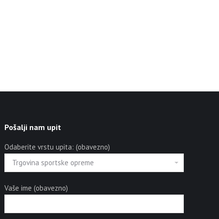
Pošalji nam upit
Odaberite vrstu upita: (obavezno)
Vaše ime (obavezno)