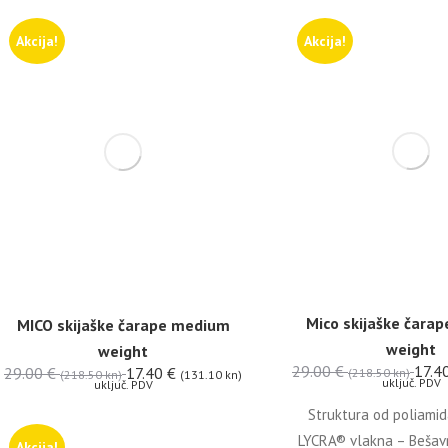
Akcija!
Akcija!
Mico skijaške čara
MICO skijaške čarape medium
weight
weight
29.00
€
17.4
29.00
€
17.40
€
(218.50 kn)
(218.50 kn)
(131.10 kn)
uključ. PDV
uključ. PDV
Struktura od poliamid
LYCRA® vlakna – Bešavn
Akcija!