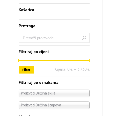
Košarica
Pretraga
Filtriraj po cijeni
Cijena:
0 €
—
3,730 €
Filter
Filtriraj po oznakama
Proizvod Dužina skija
Proizvod Dužina štapova