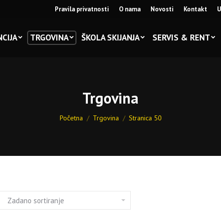
Pravila privatnosti
O nama
Novosti
Kontakt
U
CIJA
TRGOVINA
ŠKOLA SKIJANJA
SERVIS & RENT
Trgovina
You are here:
Početna
Trgovina
Stranica 50