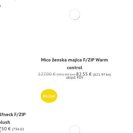
a
Mico ženska majica F/ZIP Warm
control
127.00
€
82.55
€
(956.88 kn)
(621.97 kn)
uključ. PDV
Akcija!
lfneck F/ZIP
blush
7.50
€
(734.61
V