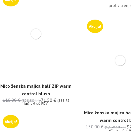
protiv trenj
Akcija!
Mico ženska majica half ZIP warm
control blush
110.00
€
71.50
€
(828.80 kn)
(538.72
kn)
uključ. PDV
Mico ženska majica ha
warm control 
Akcija!
150.00
€
9
(1,130.18 kn)
kn)
uključ. PD