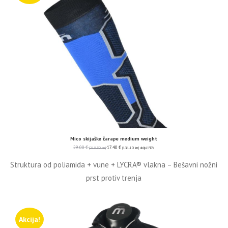
Mico skijaške čarape medium weight
29.00
€
17.40
€
(218.50 kn)
(131.10 kn)
uključ. PDV
Struktura od poliamida + vune + LYCRA® vlakna – Bešavni nožni
prst protiv trenja
Akcija!