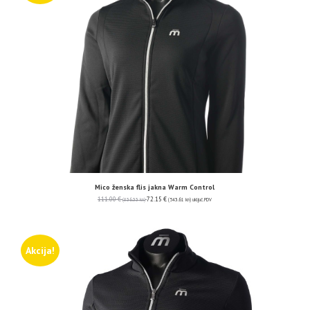
Mico ženska flis jakna Warm Control
111.00
€
72.15
€
(836.33 kn)
(543.61 kn)
uključ. PDV
Akcija!