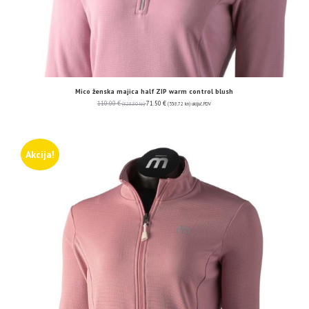
Mico ženska majica half ZIP warm control blush
110.00
€
71.50
€
(828.80 kn)
(538.72 kn)
uključ. PDV
Akcija!