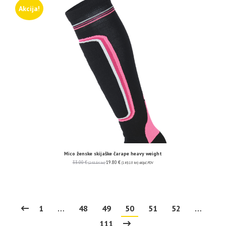
Akcija!
Mico ženske skijaške čarape heavy weight
33.00
€
19.80
€
(248.64 kn)
(149.18 kn)
uključ. PDV
1
…
48
49
50
51
52
…
111