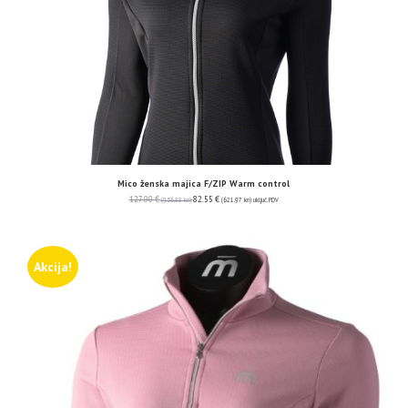
Mico ženska majica F/ZIP Warm control
127.00
€
82.55
€
(956.88 kn)
(621.97 kn)
uključ. PDV
Akcija!