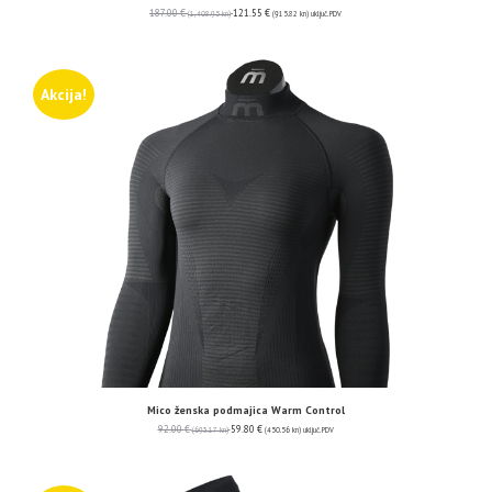
187.00
€
121.55
€
(1,408.95 kn)
(915.82 kn)
uključ. PDV
Akcija!
Mico ženska podmajica Warm Control
92.00
€
59.80
€
(693.17 kn)
(450.56 kn)
uključ. PDV