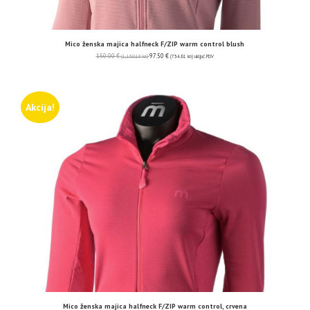
Mico ženska majica halfneck F/ZIP warm control blush
150.00
€
97.50
€
(1,130.18 kn)
(734.61 kn)
uključ. PDV
Akcija!
Mico ženska majica halfneck F/ZIP warm control, crvena