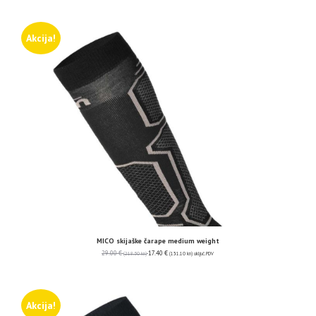
Akcija!
MICO skijaške čarape medium weight
29.00
€
17.40
€
(218.50 kn)
(131.10 kn)
uključ. PDV
Akcija!