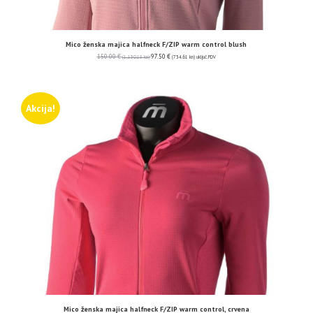
Mico ženska majica halfneck F/ZIP warm control blush
150.00
€
97.50
€
(1,130.18 kn)
(734.61 kn)
uključ. PDV
Akcija!
Mico ženska majica halfneck F/ZIP warm control, crvena