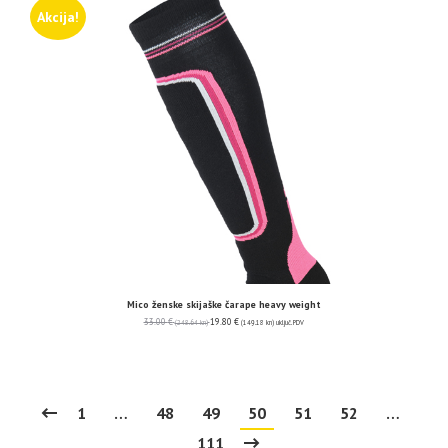
Akcija!
Mico ženske skijaške čarape heavy weight
33.00
€
19.80
€
(248.64 kn)
(149.18 kn)
uključ. PDV
1
…
48
49
50
51
52
…
111