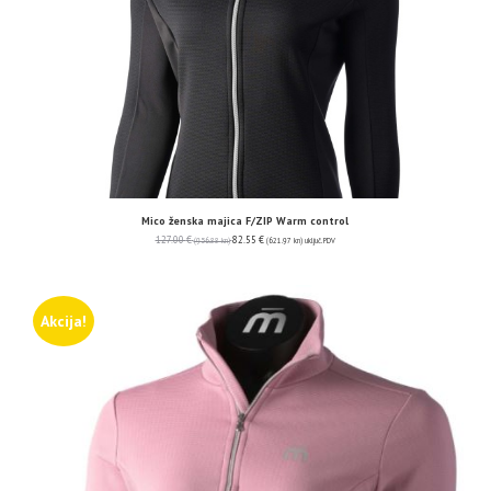
Mico ženska majica F/ZIP Warm control
127.00
€
82.55
€
(956.88 kn)
(621.97 kn)
uključ. PDV
Akcija!