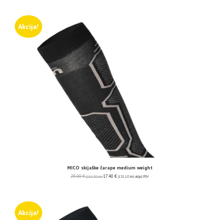
Akcija!
MICO skijaške čarape medium weight
29.00
€
17.40
€
(218.50 kn)
(131.10 kn)
uključ. PDV
Akcija!