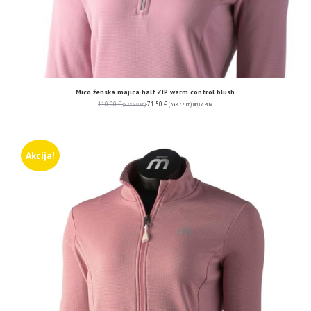
Mico ženska majica half ZIP warm control blush
110.00
€
71.50
€
(828.80 kn)
(538.72 kn)
uključ. PDV
Akcija!