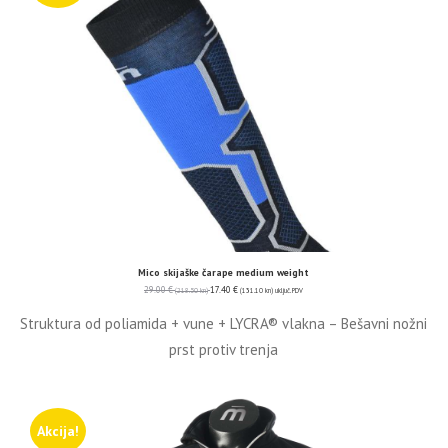
Mico skijaške čarape medium weight
29.00
€
17.40
€
(218.50 kn)
(131.10 kn)
uključ. PDV
Struktura od poliamida + vune + LYCRA® vlakna – Bešavni nožni
prst protiv trenja
Akcija!