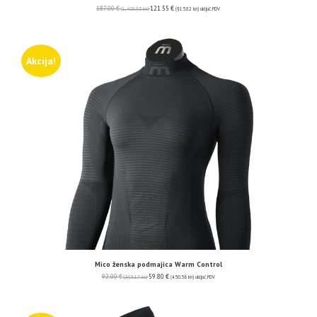
187.00
€
121.55
€
(1,408.95 kn)
(915.82 kn)
uključ. PDV
Akcija!
Mico ženska podmajica Warm Control
92.00
€
59.80
€
(693.17 kn)
(450.56 kn)
uključ. PDV