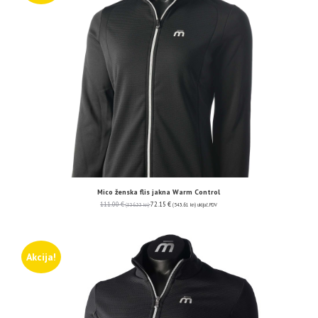
Mico ženska flis jakna Warm Control
111.00
€
72.15
€
(836.33 kn)
(543.61 kn)
uključ. PDV
Akcija!