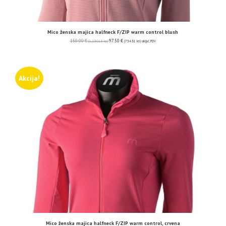
Mico ženska majica halfneck F/ZIP warm control blush
150.00
€
97.50
€
(1,130.18 kn)
(734.61 kn)
uključ. PDV
Akcija!
Mico ženska majica halfneck F/ZIP warm control, crvena