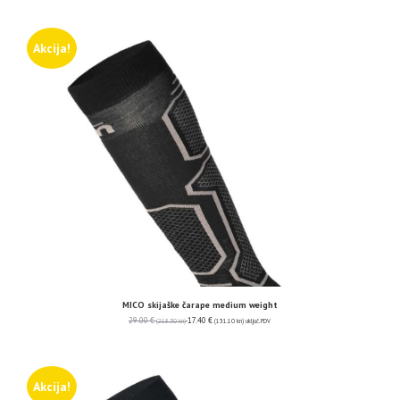
Akcija!
MICO skijaške čarape medium weight
29.00
€
17.40
€
(218.50 kn)
(131.10 kn)
uključ. PDV
Akcija!