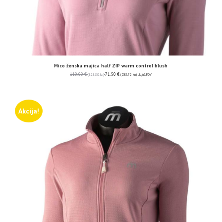
Mico ženska majica half ZIP warm control blush
110.00
€
71.50
€
(828.80 kn)
(538.72 kn)
uključ. PDV
Akcija!