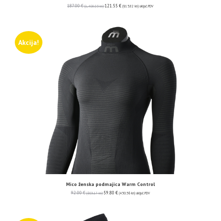
187.00
€
121.55
€
(1,408.95 kn)
(915.82 kn)
uključ. PDV
Akcija!
Mico ženska podmajica Warm Control
92.00
€
59.80
€
(693.17 kn)
(450.56 kn)
uključ. PDV