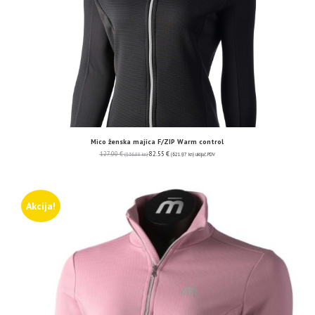
Mico ženska majica F/ZIP Warm control
127.00
€
82.55
€
(956.88 kn)
(621.97 kn)
uključ. PDV
Akcija!