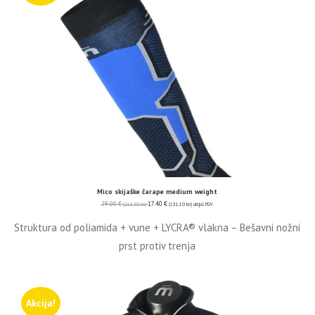
Mico skijaške čarape medium weight
29.00
€
17.40
€
(218.50 kn)
(131.10 kn)
uključ. PDV
Struktura od poliamida + vune + LYCRA® vlakna – Bešavni nožni
prst protiv trenja
Akcija!