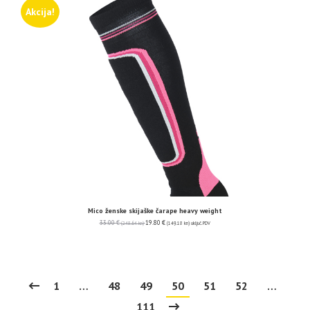
Akcija!
Mico ženske skijaške čarape heavy weight
33.00
€
19.80
€
(248.64 kn)
(149.18 kn)
uključ. PDV
1
…
48
49
50
51
52
…
111