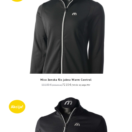
Mico ženska flis jakna Warm Control
111.00
€
72.15
€
(836.33 kn)
(543.61 kn)
uključ. PDV
Akcija!