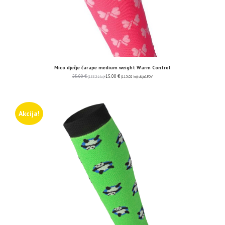
Mico dječje čarape medium weight Warm Control
25.00
€
15.00
€
(188.36 kn)
(113.02 kn)
uključ. PDV
Akcija!