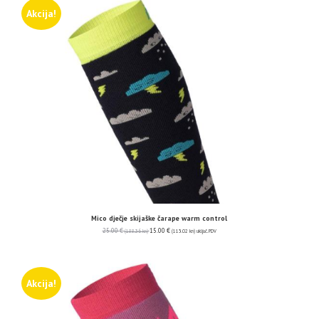
Akcija!
Mico dječje skijaške čarape warm control
25.00
€
15.00
€
(188.36 kn)
(113.02 kn)
uključ. PDV
Akcija!