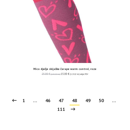
Mico dječje skijaške čarape warm control, roze
25.00
€
15.00
€
(188.36 kn)
(113.02 kn)
uključ. PDV
1
…
46
47
48
49
50
…
111