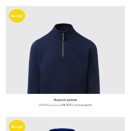
Akcija!
Maserati pulover
209.00
€
146.30
€
(1,574.71 kn)
(1,102.30 kn)
uključ. PDV
Akcija!