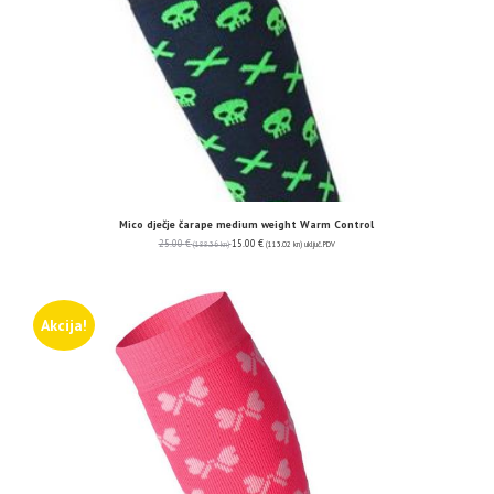
Mico dječje čarape medium weight Warm Control
25.00
€
15.00
€
(188.36 kn)
(113.02 kn)
uključ. PDV
Akcija!