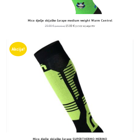
Mico dječje skijaške čarape medium weight Warm Control
25.00
€
15.00
€
(188.36 kn)
(113.02 kn)
uključ. PDV
Akcija!
Mico dječje skijaške čarape SUPERTHERMO MERINO