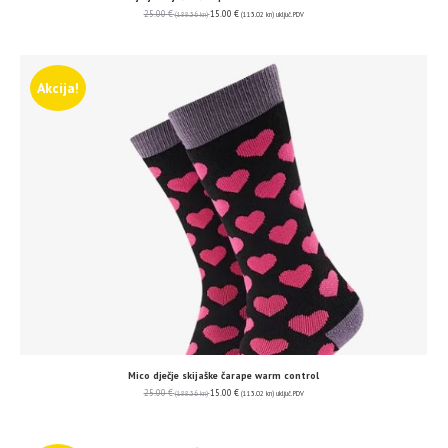
25.00
€
15.00
€
(188.36 kn)
(113.02 kn)
uključ. PDV
Akcija!
Mico dječje skijaške čarape warm control
25.00
€
15.00
€
(188.36 kn)
(113.02 kn)
uključ. PDV