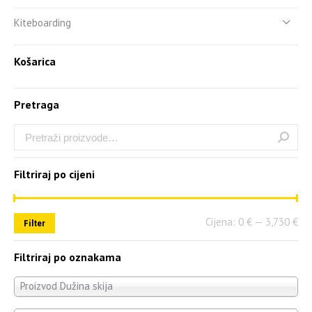
Kiteboarding
Košarica
Pretraga
Filtriraj po cijeni
Cijena:
0 €
—
3,730 €
Filter
Filtriraj po oznakama
Proizvod Dužina skija