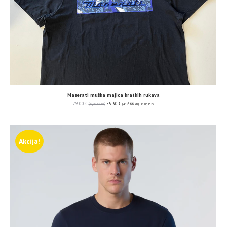
Maserati muška majica kratkih rukava
79.00
€
55.30
€
(595.23 kn)
(416.66 kn)
uključ. PDV
Akcija!