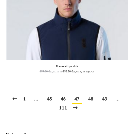
Maserati prsluk
279.00
€
195.30
€
(2,102.13 kn)
(1,471.49 kn)
uključ. PDV
1
…
45
46
47
48
49
…
111