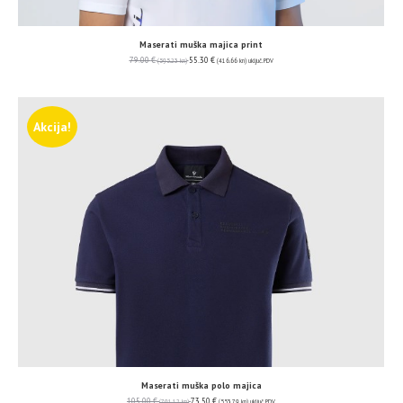
Maserati muška majica print
79.00
€
55.30
€
(595.23 kn)
(416.66 kn)
uključ. PDV
Akcija!
Maserati muška polo majica
105.00
€
73.50
€
(791.12 kn)
(553.79 kn)
uključ. PDV