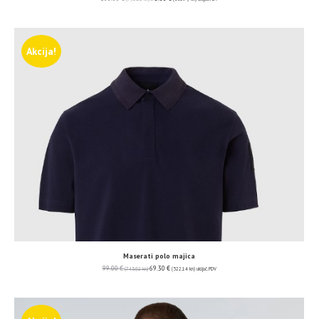
Akcija!
Maserati polo majica
99.00
€
69.30
€
(745.92 kn)
(522.14 kn)
uključ. PDV