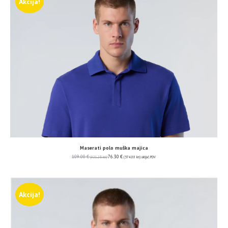
Akcija!
Maserati polo muška majica
109.00
€
76.30
€
(821.26 kn)
(574.88 kn)
uključ. PDV
Akcija!