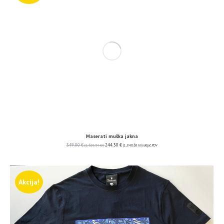
Maserati muška jakna
349.00
€
244.30
€
(2,629.54 kn)
(1,840.68 kn)
uključ. PDV
Akcija!