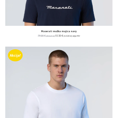
Maserati muška majica navy
79.00
€
55.30
€
(595.23 kn)
(416.66 kn)
uključ. PDV
Akcija!