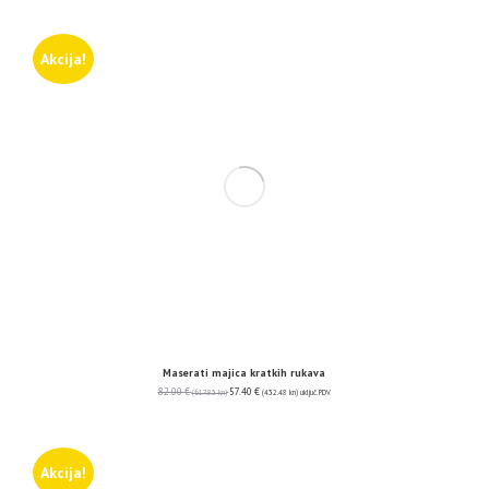
Akcija!
Maserati majica kratkih rukava
82.00
€
57.40
€
(617.83 kn)
(432.48 kn)
uključ. PDV
Akcija!