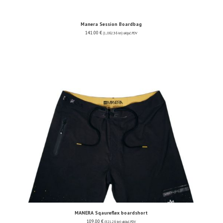
Manera Session Boardbag
141.00
€
(1,062.36 kn)
uključ. PDV
MANERA Sqaureflex boardshort
109.00
€
(821.26 kn)
uključ. PDV