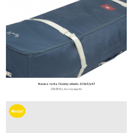
Manera torba Chubby wheels 150x32x47
210.00
€
(1,582.25 kn)
uključ. PDV
Akcija!