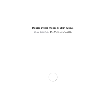
Manera muška majica kratkih rukava
35.00
€
24.50
€
(263.71 kn)
(184.60 kn)
uključ. PDV