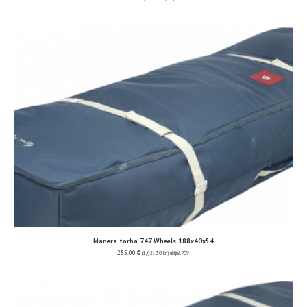
Manera torba 747 Wheels 188x40x54
255.00
€
(1,921.30 kn)
uključ. PDV