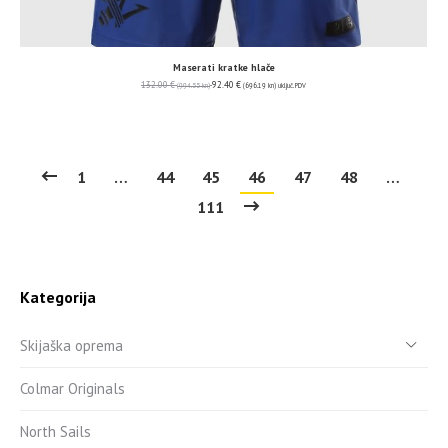
Maserati kratke hlače
132.00
€
92.40
€
(994.55 kn)
(696.19 kn)
uključ. PDV
1
…
44
45
46
47
48
…
111
Kategorija
Skijaška oprema
Colmar Originals
North Sails