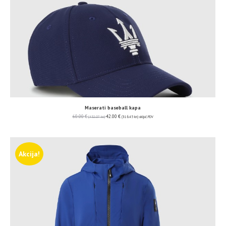
Maserati baseball kapa
60.00
€
42.00
€
(452.07 kn)
(316.45 kn)
uključ. PDV
Akcija!