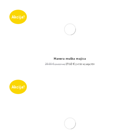
Akcija!
Manera muška majica
28.00
€
19.60
€
(210.97 kn)
(147.68 kn)
uključ. PDV
Akcija!