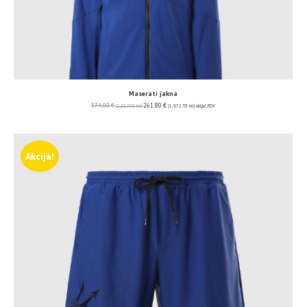
Maserati jakna
374.00
€
261.80
€
(2,817.90 kn)
(1,972.53 kn)
uključ. PDV
Akcija!