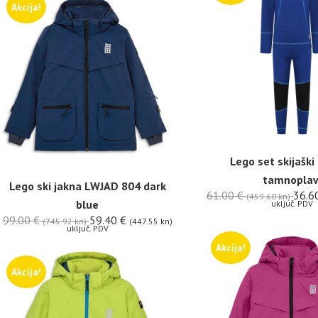
Akcija!
Lego set skijaški
tamnoplav
Lego ski jakna LWJAD 804 dark
61.00
€
36.6
(459.60 kn)
blue
uključ. PDV
99.00
€
59.40
€
(745.92 kn)
(447.55 kn)
uključ. PDV
Akcija!
Akcija!