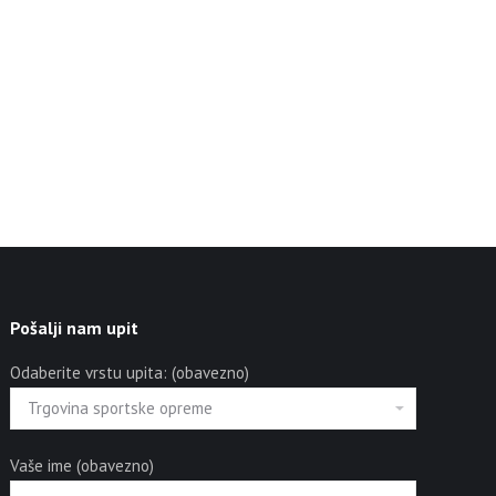
Pošalji nam upit
Odaberite vrstu upita: (obavezno)
Vaše ime (obavezno)