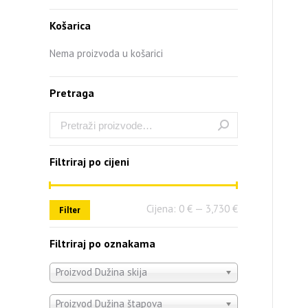
Košarica
Nema proizvoda u košarici
Pretraga
Filtriraj po cijeni
Cijena:
0 €
—
3,730 €
Filter
Filtriraj po oznakama
Proizvod Dužina skija
Proizvod Dužina štapova