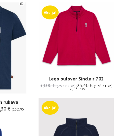
Akcija!
Lego pulover Sinclair 702
39.00
€
23.40
€
(293.85 kn)
(176.31 kn)
uključ. PDV
ih rukava
Akcija!
.30
€
(152.95
V