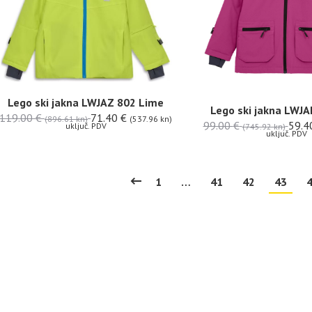
Lego ski jakna LWJAZ 802 Lime
Lego ski jakna LWJA
119.00
€
71.40
€
(896.61 kn)
(537.96 kn)
99.00
€
59.4
uključ. PDV
(745.92 kn)
uključ. PDV
1
…
41
42
43