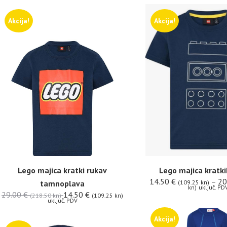
Akcija!
Akcija!
Lego majica kratki rukav
Lego majica kratk
14.50
€
–
20
tamnoplava
(109.25 kn)
kn)
uključ. PD
29.00
€
14.50
€
(218.50 kn)
(109.25 kn)
uključ. PDV
Akcija!