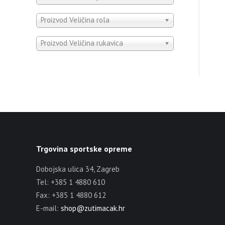
Proizvod Veličina rola
Proizvod Veličina rukavica
Trgovina sportske opreme
Dobojska ulica 34, Zagreb
Tel: +385 1 4880 610
Fax: +385 1 4880 612
E-mail:
shop@zutimacak.hr