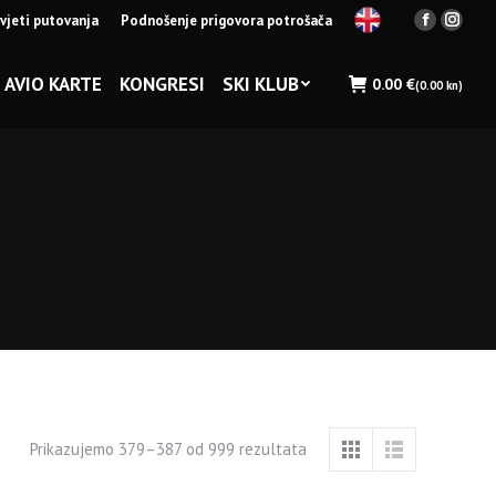
vjeti putovanja
Podnošenje prigovora potrošača
Facebook
Insta
page
page
opens
opens
AVIO KARTE
KONGRESI
SKI KLUB
0.00
€
(0.00 kn)
in
in
new
new
window
wind
Prikazujemo 379–387 od 999 rezultata