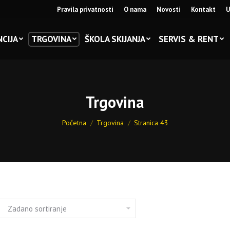
Pravila privatnosti
O nama
Novosti
Kontakt
U
CIJA
TRGOVINA
ŠKOLA SKIJANJA
SERVIS & RENT
Trgovina
You are here:
Početna
Trgovina
Stranica 43