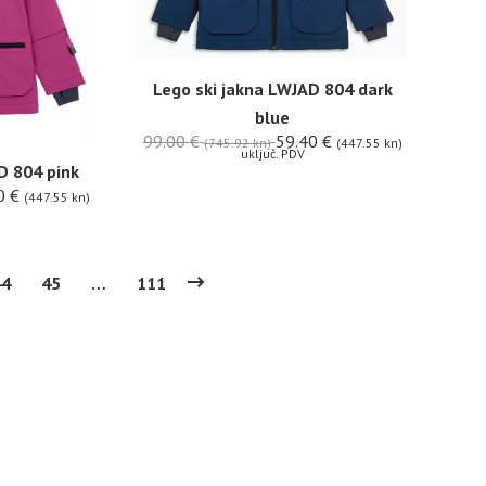
Lego ski jakna LWJAD 804 dark
blue
99.00
€
59.40
€
(745.92 kn)
(447.55 kn)
uključ. PDV
D 804 pink
0
€
(447.55 kn)
44
45
…
111