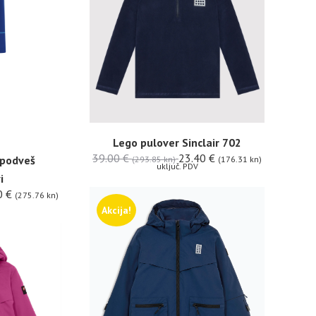
Lego pulover Sinclair 702
39.00
€
23.40
€
 podveš
(293.85 kn)
(176.31 kn)
uključ. PDV
i
0
€
(275.76 kn)
Akcija!