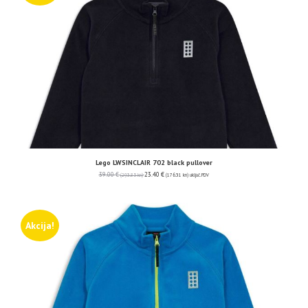
Lego LWSINCLAIR 702 black pullover
39.00
€
23.40
€
(293.85 kn)
(176.31 kn)
uključ. PDV
Akcija!