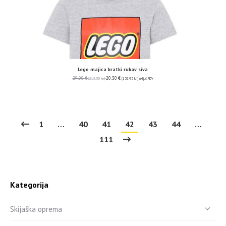
Lego majica kratki rukav siva
29.00
€
20.30
€
(218.50 kn)
(152.95 kn)
uključ. PDV
1
…
40
41
42
43
44
…
111
Kategorija
Skijaška oprema