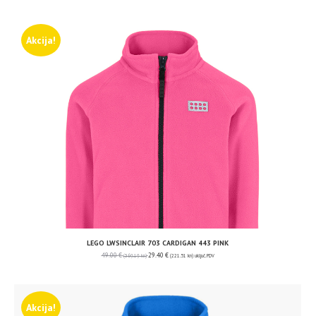
Akcija!
LEGO LWSINCLAIR 703 CARDIGAN 443 PINK
49.00
€
29.40
€
(369.19 kn)
(221.51 kn)
uključ. PDV
Akcija!