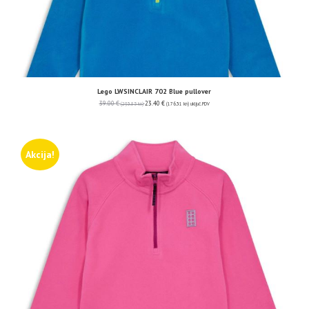
Lego LWSINCLAIR 702 Blue pullover
39.00
€
23.40
€
(293.85 kn)
(176.31 kn)
uključ. PDV
Akcija!