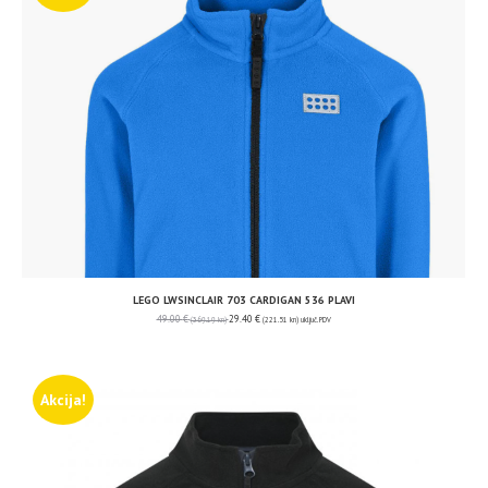
LEGO LWSINCLAIR 703 CARDIGAN 536 PLAVI
49.00
€
29.40
€
(369.19 kn)
(221.51 kn)
uključ. PDV
Akcija!