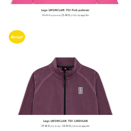
Lego LWSINCLAIR 702 Pink pullover
39.00
€
23.40
€
(293.85 kn)
(176.31 kn)
uključ. PDV
Akcija!
Lego LWSINCLAIR 703 CARDIGAN
29.40
€
–
34.30
€
(221.51 kn)
(258.43 kn)
uključ. PDV