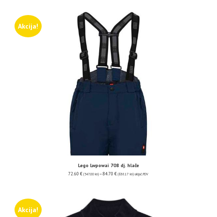
Akcija!
Lego Lwpowai 708 dj. hlače
72.60
€
–
84.70
€
(547.00 kn)
(638.17 kn)
uključ. PDV
Akcija!