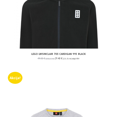
LEGO LWSINCLAIR 703 CARDIGAN 995 BLACK
49.00
€
29.40
€
(369.19 kn)
(221.51 kn)
uključ. PDV
Akcija!