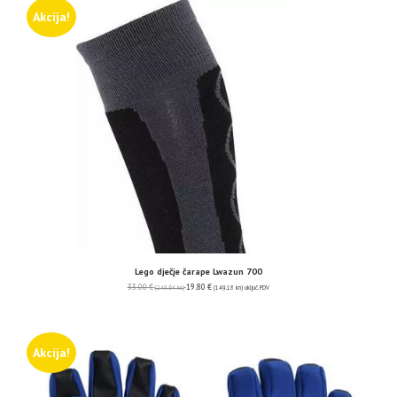
Akcija!
Lego dječje čarape Lwazun 700
33.00
€
19.80
€
(248.64 kn)
(149.18 kn)
uključ. PDV
Akcija!