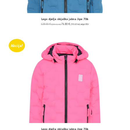
Lego dječja skijaška jakna Jipe 706
128.00
€
76.80
€
(964.42 kn)
(578.65 kn)
uključ. PDV
Akcija!
Lego dječja skijaška jakna Jipe 706