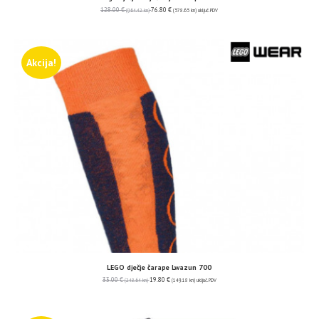
128.00
€
76.80
€
(964.42 kn)
(578.65 kn)
uključ. PDV
Akcija!
LEGO dječje čarape Lwazun 700
33.00
€
19.80
€
(248.64 kn)
(149.18 kn)
uključ. PDV