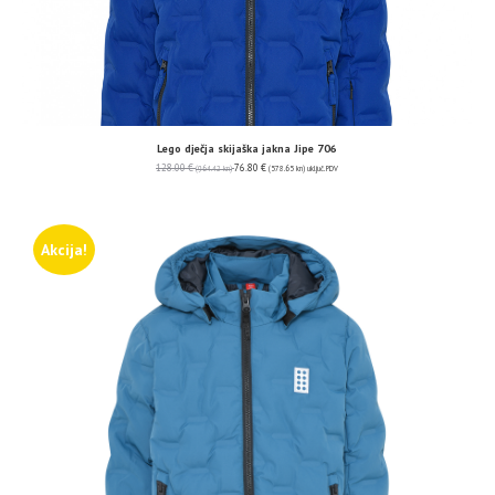
Lego dječja skijaška jakna Jipe 706
128.00
€
76.80
€
(964.42 kn)
(578.65 kn)
uključ. PDV
Akcija!