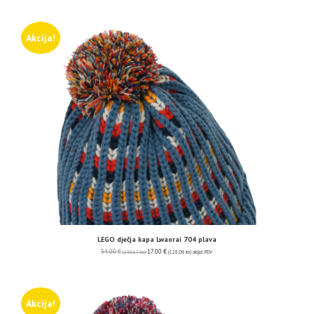
Akcija!
LEGO dječja kapa Lwaorai 704 plava
34.00
€
17.00
€
(256.17 kn)
(128.09 kn)
uključ. PDV
Akcija!