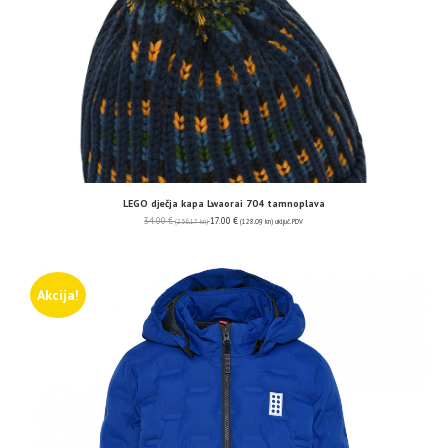
LEGO dječja kapa Lwaorai 704 tamnoplava
34.00
€
17.00
€
(256.17 kn)
(128.09 kn)
uključ. PDV
Akcija!