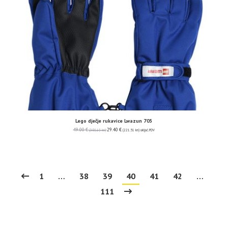
Lego dječje rukavice Lwazun 705
49.00
€
29.40
€
(369.19 kn)
(221.51 kn)
uključ. PDV
1
…
38
39
40
41
42
…
111