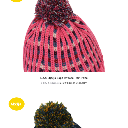
LEGO dječja kapa Lwaorai 704 roza
34.00
€
17.00
€
(256.17 kn)
(128.09 kn)
uključ. PDV
Akcija!