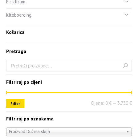
Biciklizam
Kiteboarding
Košarica
Pretraga
Filtriraj po cijeni
Cijena:
0 €
—
3,730 €
Filter
Filtriraj po oznakama
Proizvod Dužina skija