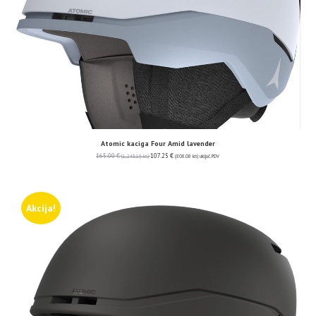
Atomic kaciga Four Amid lavender
165.00
€
107.25
€
(1,243.19 kn)
(808.08 kn)
uključ. PDV
Akcija!