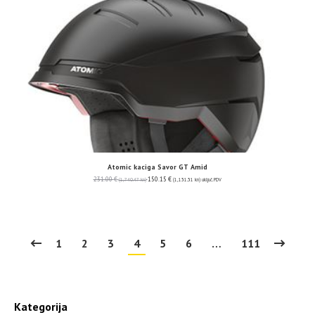
Atomic kaciga Savor GT Amid
231.00
€
150.15
€
(1,740.47 kn)
(1,131.31 kn)
uključ. PDV
1
2
3
4
5
6
…
111
Kategorija