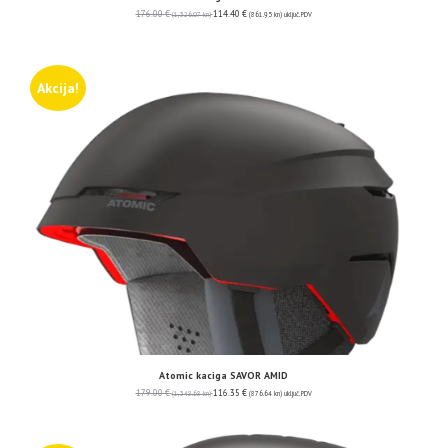
176.00
€
114.40
€
(1,326.07 kn)
(861.95 kn)
uključ. PDV
Akcija!
Atomic kaciga SAVOR AMID
179.00
€
116.35
€
(1,348.68 kn)
(876.64 kn)
uključ. PDV