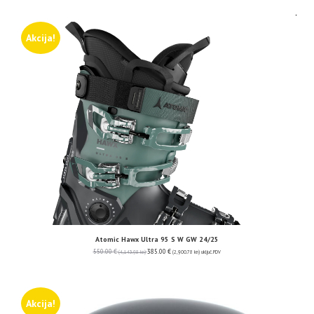
Akcija!
Atomic Hawx Ultra 95 S W GW 24/25
550.00
€
385.00
€
(4,143.98 kn)
(2,900.78 kn)
uključ. PDV
Akcija!