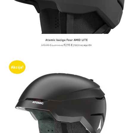
Atomic kaciga Four AMID LITE
143.00
€
92.95
€
(1,077.43 kn)
(700.33 kn)
uključ. PDV
Akcija!