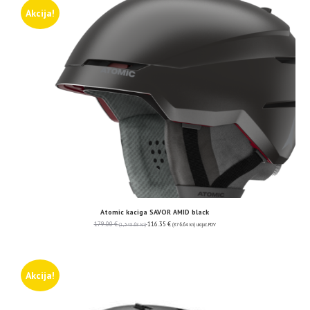
Akcija!
Atomic kaciga SAVOR AMID black
179.00
€
116.35
€
(1,348.68 kn)
(876.64 kn)
uključ. PDV
Akcija!