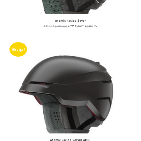
Atomic kaciga Savor
143.00
€
92.95
€
(1,077.43 kn)
(700.33 kn)
uključ. PDV
Akcija!
Atomic kaciga SAVOR AMID