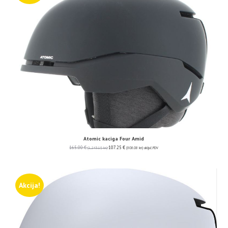
Atomic kaciga Four Amid
165.00
€
107.25
€
(1,243.19 kn)
(808.08 kn)
uključ. PDV
Akcija!