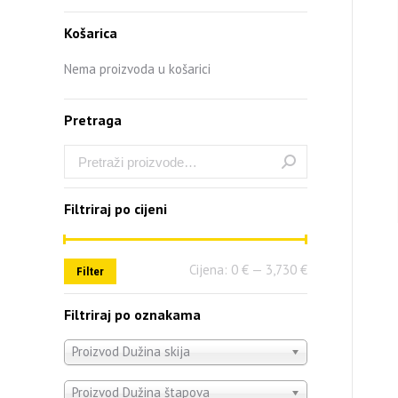
Košarica
Nema proizvoda u košarici
Pretraga
Filtriraj po cijeni
Cijena:
0 €
—
3,730 €
Filter
Filtriraj po oznakama
Proizvod Dužina skija
Proizvod Dužina štapova