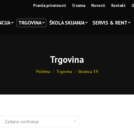
Pravila privatnosti
O nama
Novosti
Kontakt
U
CIJA
TRGOVINA
ŠKOLA SKIJANJA
SERVIS & RENT
Trgovina
You are here:
Početna
Trgovina
Stranica 39