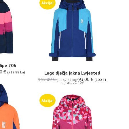
Akcija!
Jipe 706
00
€
(519.88 kn)
Lego dječja jakna Lwjested
155.00
€
93.00
€
(1,167.85 kn)
(700.71
kn)
uključ. PDV
Akcija!