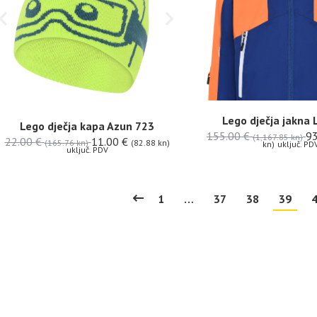
Lego dječja jakna
Lego dječja kapa Azun 723
155.00
€
9
(1,167.85 kn)
22.00
€
11.00
€
(165.76 kn)
(82.88 kn)
kn)
uključ. PD
uključ. PDV
1
…
37
38
39