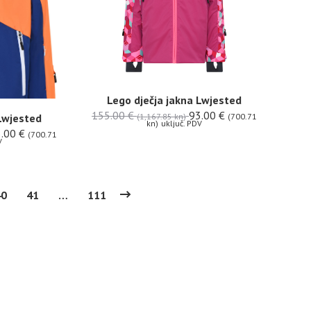
Lego dječja jakna Lwjested
155.00
€
93.00
€
 Lwjested
(1,167.85 kn)
(700.71
kn)
uključ. PDV
3.00
€
(700.71
V
40
41
…
111