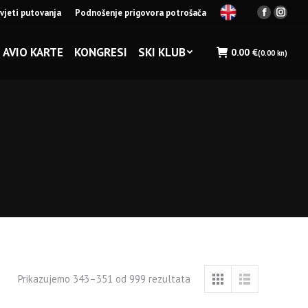
vjeti putovanja
Podnošenje prigovora potrošača
Facebook
Insta
page
page
opens
opens
AVIO KARTE
KONGRESI
SKI KLUB
0.00
€
(0.00 kn)
in
in
new
new
window
wind
Prikazujemo 343–351 od 999 rezultata