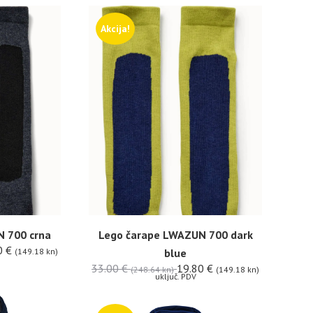
Akcija!
 700 crna
Lego čarape LWAZUN 700 dark
0
€
(149.18 kn)
blue
33.00
€
19.80
€
(248.64 kn)
(149.18 kn)
uključ. PDV