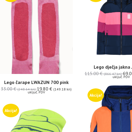
Lego dječja jakna 
115.00
€
69.
(866.47 kn)
uključ. PDV
Lego čarape LWAZUN 700 pink
33.00
€
19.80
€
(248.64 kn)
(149.18 kn)
uključ. PDV
Akcija!
Akcija!