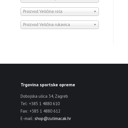
Proizvod Veličina rola
Proizvod Veličina rukavica
Trgovina sportske opreme
Dobojska ulica 34, Zagreb
Tel: +385 1 4880 610
Fax: +385 1 4880 612
E-mail:
shop@zutimacak.hr