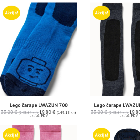
Akcija!
Akcija!
Lego čarape LWAZUN 700
Lego čarape LWAZUN
33.00
€
19.80
€
33.00
€
19.8
(248.64 kn)
(149.18 kn)
(248.64 kn)
uključ. PDV
uključ. PDV
Akcija!
Akcija!