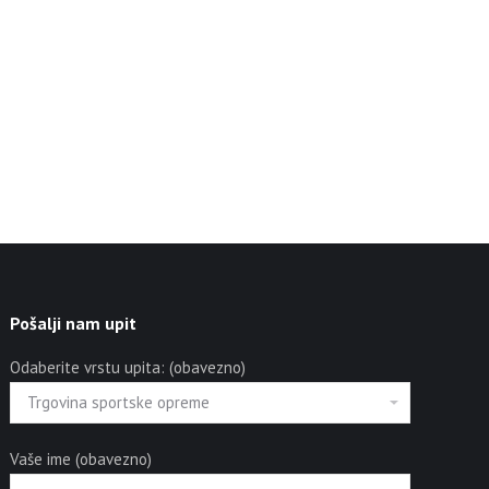
Pošalji nam upit
Odaberite vrstu upita: (obavezno)
Vaše ime (obavezno)