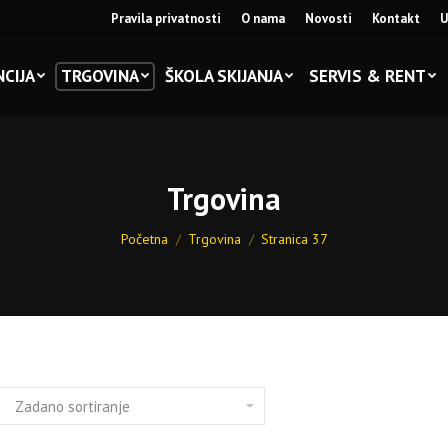
Pravila privatnosti
O nama
Novosti
Kontakt
U
CIJA
TRGOVINA
ŠKOLA SKIJANJA
SERVIS & RENT
Trgovina
You are here:
Početna
Trgovina
Stranica 37