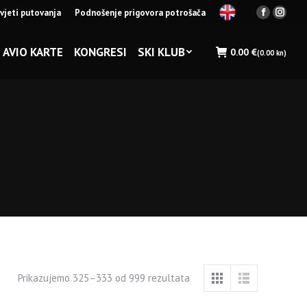
vjeti putovanja
Podnošenje prigovora potrošača
Facebook
Insta
page
page
opens
opens
AVIO KARTE
KONGRESI
SKI KLUB
0.00
€
(0.00 kn)
in
in
new
new
window
wind
Prikazujemo 325–333 od 999 rezultata