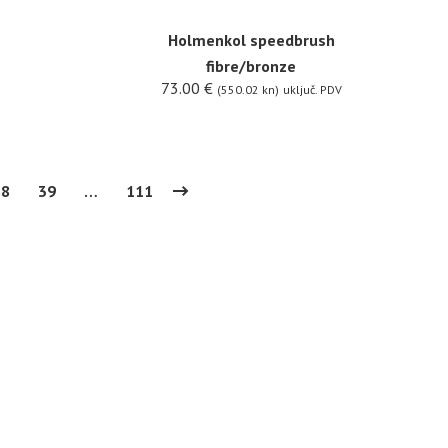
Holmenkol speedbrush
fibre/bronze
73.00
€
(550.02 kn)
uključ. PDV
38
39
…
111