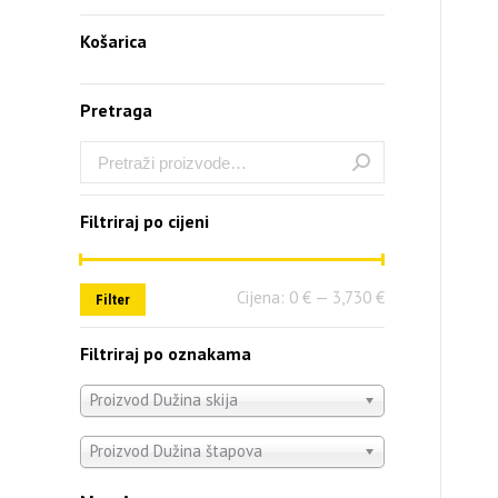
Košarica
Pretraga
Filtriraj po cijeni
Cijena:
0 €
—
3,730 €
Filter
Filtriraj po oznakama
Proizvod Dužina skija
Proizvod Dužina štapova