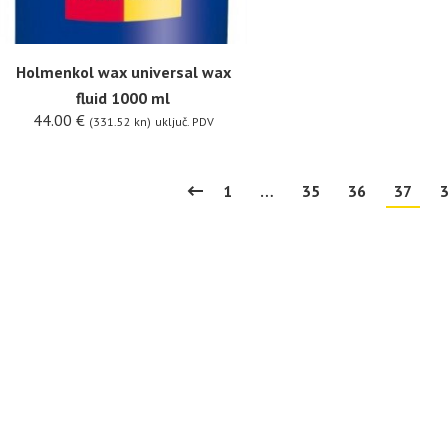
Holmenkol wax universal wax
fluid 1000 ml
44.00
€
(331.52 kn)
uključ. PDV
1
…
35
36
37