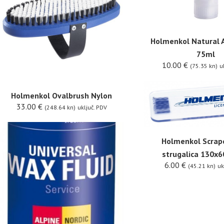
Holmenkol Natural 
75ml
10.00
€
(75.35 kn)
u
Holmenkol Ovalbrush Nylon
33.00
€
(248.64 kn)
uključ. PDV
Holmenkol Scrape
strugalica 130
6.00
€
(45.21 kn)
uk