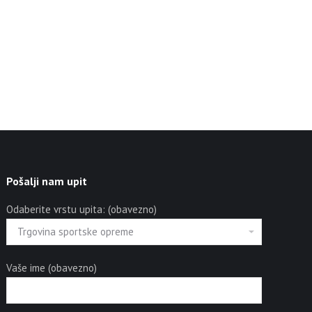
Pošalji nam upit
Odaberite vrstu upita: (obavezno)
Vaše ime (obavezno)