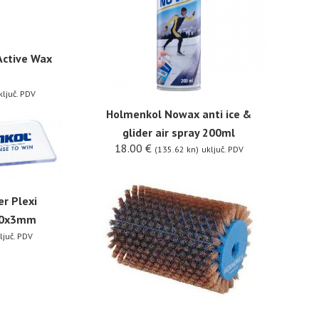
Active Wax
ključ. PDV
Holmenkol Nowax anti ice &
glider air spray 200ml
18.00
€
(135.62 kn)
uključ. PDV
r Plexi
x60x3mm
ljuč. PDV