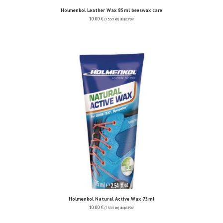
Holmenkol Leather Wax 85ml beeswax care
10.00
€
(75.35 kn)
uključ. PDV
Holmenkol Natural Active Wax 75ml
10.00
€
(75.35 kn)
uključ. PDV