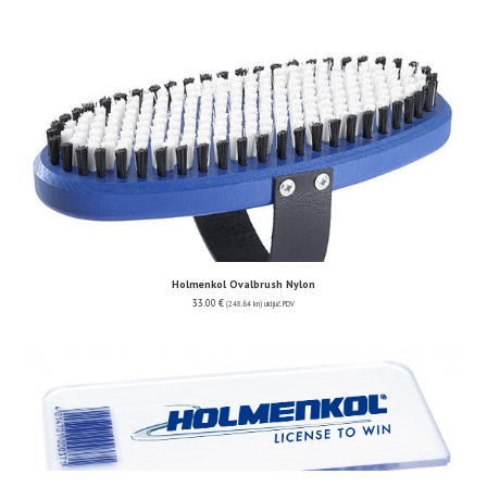
Holmenkol Ovalbrush Nylon
33.00
€
(248.64 kn)
uključ. PDV