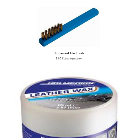
Holmenkol File Brush
9.00
€
(67.81 kn)
uključ. PDV