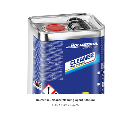
Holmenkol cleaner/cleaning agent 1000ml
31.00
€
(233.57 kn)
uključ. PDV