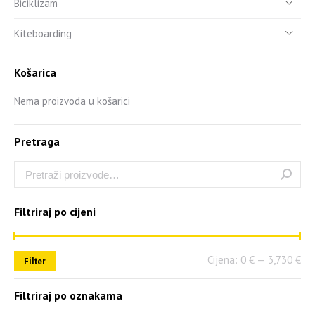
Biciklizam
Kiteboarding
Košarica
Nema proizvoda u košarici
Pretraga
Filtriraj po cijeni
Cijena:
0 €
—
3,730 €
Filter
Filtriraj po oznakama