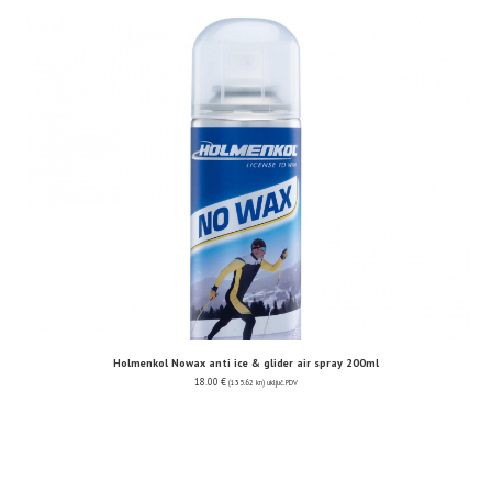
Holmenkol Nowax anti ice & glider air spray 200ml
18.00
€
(135.62 kn)
uključ. PDV