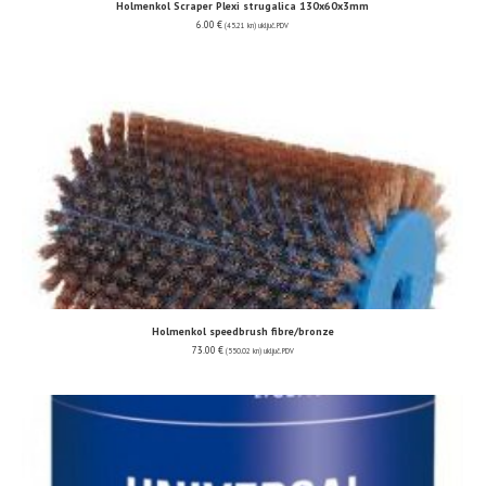
Holmenkol Scraper Plexi strugalica 130x60x3mm
6.00
€
(45.21 kn)
uključ. PDV
Holmenkol speedbrush fibre/bronze
73.00
€
(550.02 kn)
uključ. PDV