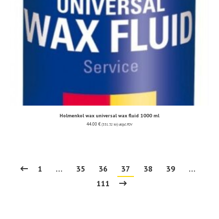
Holmenkol wax universal wax fluid 1000 ml
44.00
€
(331.52 kn)
uključ. PDV
1
…
35
36
37
38
39
…
111