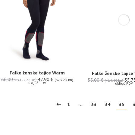
Falke ženske tajice Warm
Falke ženske tajic
66.00
€
42.90
€
55.00
€
35.7
(497.28 kn)
(323.23 kn)
(414.40 kn)
uključ. PDV
uključ. PDV
1
…
33
34
35