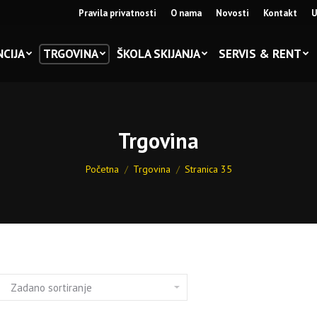
Pravila privatnosti
O nama
Novosti
Kontakt
U
CIJA
TRGOVINA
ŠKOLA SKIJANJA
SERVIS & RENT
Trgovina
You are here:
Početna
Trgovina
Stranica 35