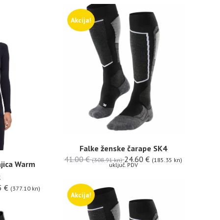
Akcija!
Falke ženske čarape SK4
41.00
€
24.60
€
(308.91 kn)
(185.35 kn)
jica Warm
uključ. PDV
k
5
€
(377.10 kn)
Akcija!