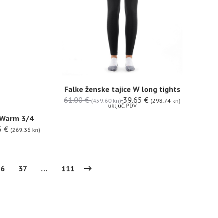
Falke ženske tajice W long tights
61.00
€
39.65
€
(459.60 kn)
(298.74 kn)
uključ. PDV
e Warm 3/4
5
€
(269.36 kn)
36
37
…
111