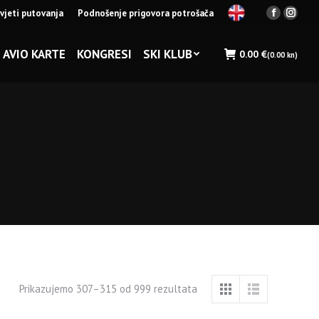
vjeti putovanja
Podnošenje prigovora potrošača
Facebook
Insta
page
page
opens
opens
AVIO KARTE
KONGRESI
SKI KLUB
0.00
€
(0.00 kn)
in
in
new
new
window
wind
Prikazujemo 307–315 od 999 rezultata