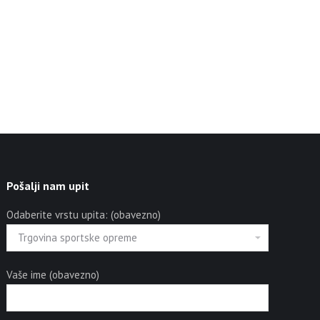
Pošalji nam upit
Odaberite vrstu upita: (obavezno)
Vaše ime (obavezno)