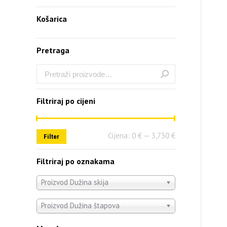
Košarica
Pretraga
Filtriraj po cijeni
Cijena:
0 €
—
3,730 €
Filter
Filtriraj po oznakama
Proizvod Dužina skija
Proizvod Dužina štapova