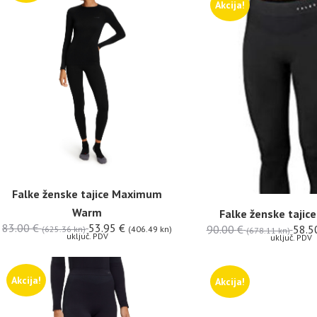
Akcija!
Falke ženske tajice Maximum
Warm
Falke ženske tajic
83.00
€
53.95
€
90.00
€
58.5
(625.36 kn)
(406.49 kn)
(678.11 kn)
uključ. PDV
uključ. PDV
Akcija!
Akcija!