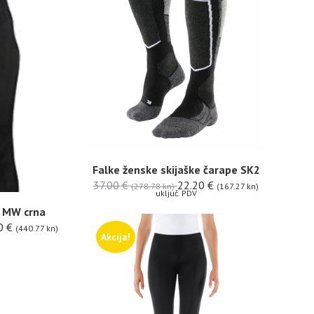
Falke ženske skijaške čarape SK2
37.00
€
22.20
€
(278.78 kn)
(167.27 kn)
uključ. PDV
e MW crna
0
€
(440.77 kn)
Akcija!