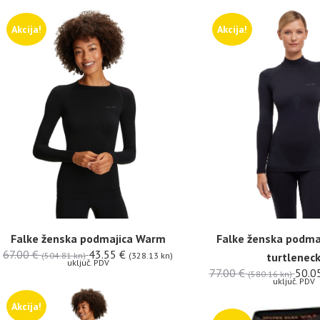
Akcija!
Akcija!
Falke ženska podmajica Warm
Falke ženska podma
67.00
€
43.55
€
(504.81 kn)
(328.13 kn)
turtlenec
uključ. PDV
77.00
€
50.0
(580.16 kn)
uključ. PDV
Akcija!