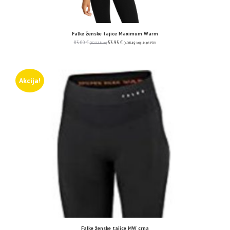
Falke ženske tajice Maximum Warm
83.00
€
53.95
€
(625.36 kn)
(406.49 kn)
uključ. PDV
Akcija!
Falke ženske tajice MW crna