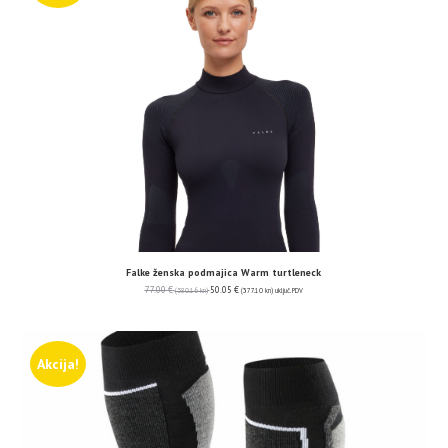
Falke ženska podmajica Warm turtleneck
77.00
€
50.05
€
(580.16 kn)
(377.10 kn)
uključ. PDV
Akcija!