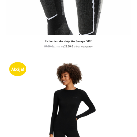
Falke ženske skijaške čarape SK2
37.00
€
22.20
€
(278.78 kn)
(167.27 kn)
uključ. PDV
Akcija!