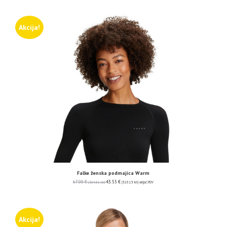
Akcija!
Falke ženska podmajica Warm
67.00
€
43.55
€
(504.81 kn)
(328.13 kn)
uključ. PDV
Akcija!