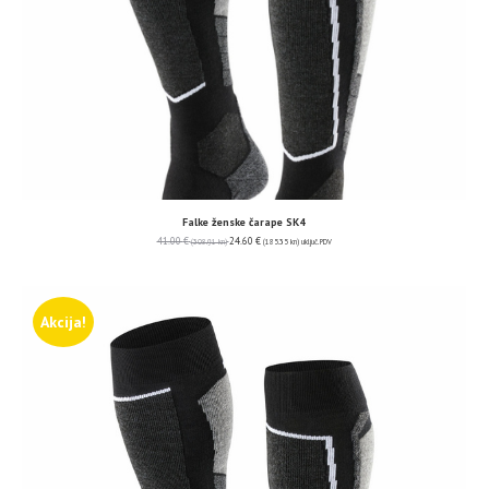
Falke ženske čarape SK4
41.00
€
24.60
€
(308.91 kn)
(185.35 kn)
uključ. PDV
Akcija!