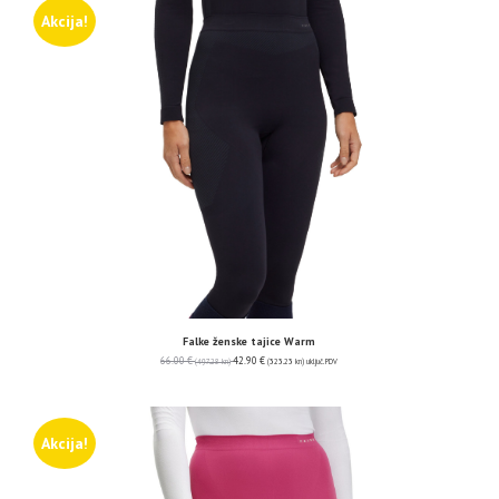
Akcija!
Falke ženske tajice Warm
66.00
€
42.90
€
(497.28 kn)
(323.23 kn)
uključ. PDV
Akcija!