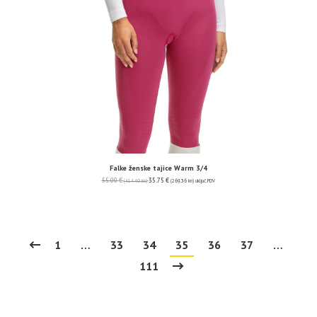
Falke ženske tajice Warm 3/4
55.00
€
35.75
€
(414.40 kn)
(269.36 kn)
uključ. PDV
1
…
33
34
35
36
37
…
111