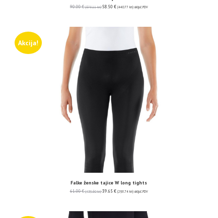
90.00
€
58.50
€
(678.11 kn)
(440.77 kn)
uključ. PDV
Akcija!
Falke ženske tajice W long tights
61.00
€
39.65
€
(459.60 kn)
(298.74 kn)
uključ. PDV