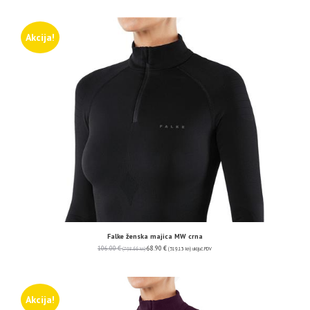
Akcija!
Falke ženska majica MW crna
106.00
€
68.90
€
(798.66 kn)
(519.13 kn)
uključ. PDV
Akcija!