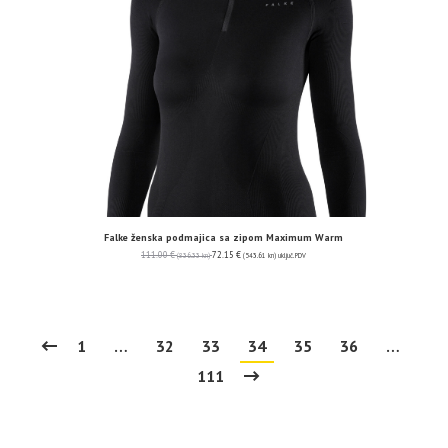
Falke ženska podmajica sa zipom Maximum Warm
111.00
€
72.15
€
(836.33 kn)
(543.61 kn)
uključ. PDV
1
…
32
33
34
35
36
…
111