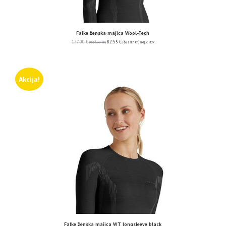
Falke ženska majica Wool-Tech
127.00
€
82.55
€
(956.88 kn)
(621.97 kn)
uključ. PDV
Akcija!
Falke ženska majica WT longsleeve black