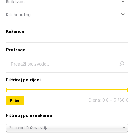
Biciklizam
Kiteboarding
Košarica
Pretraga
Filtriraj po cijeni
Cijena:
0 €
—
3,730 €
Filter
Filtriraj po oznakama
Proizvod Dužina skija