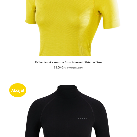
Falke ženska majica Shortsleeved Shirt W Sun
55.00
€
(414.40 kn)
uključ. PDV
Akcija!