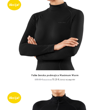
Akcija!
Falke ženska podmajica Maximum Warm
108.00
€
70.20
€
(813.73 kn)
(528.92 kn)
uključ. PDV
Akcija!