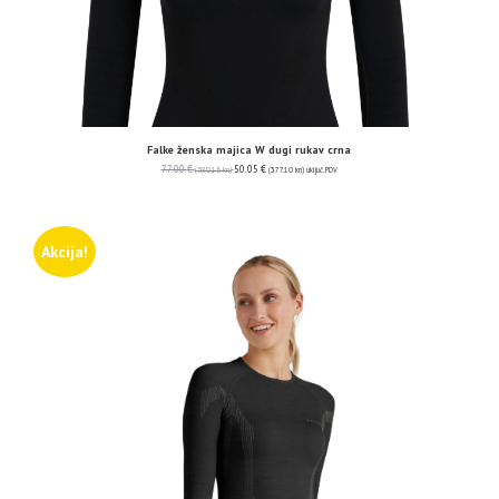
Falke ženska majica W dugi rukav crna
77.00
€
50.05
€
(580.16 kn)
(377.10 kn)
uključ. PDV
Akcija!