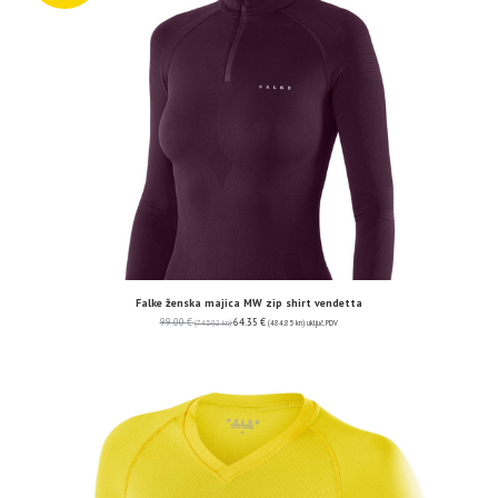
Falke ženska majica MW zip shirt vendetta
99.00
€
64.35
€
(745.92 kn)
(484.85 kn)
uključ. PDV