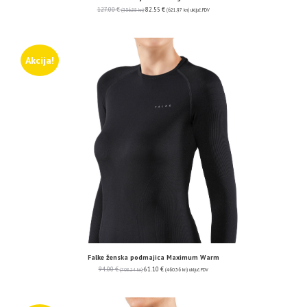
127.00
€
82.55
€
(956.88 kn)
(621.97 kn)
uključ. PDV
Akcija!
Falke ženska podmajica Maximum Warm
94.00
€
61.10
€
(708.24 kn)
(460.36 kn)
uključ. PDV