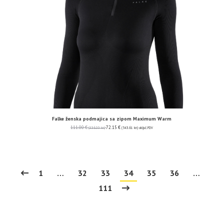
Falke ženska podmajica sa zipom Maximum Warm
111.00
€
72.15
€
(836.33 kn)
(543.61 kn)
uključ. PDV
1
…
32
33
34
35
36
…
111