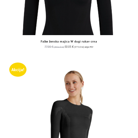
Falke ženska majica W dugi rukav crna
77.00
€
50.05
€
(580.16 kn)
(377.10 kn)
uključ. PDV
Akcija!