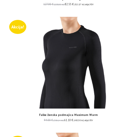
127.00
€
82.55
€
(956.88 kn)
(621.97 kn)
uključ. PDV
Akcija!
Falke ženska podmajica Maximum Warm
94.00
€
61.10
€
(708.24 kn)
(460.36 kn)
uključ. PDV