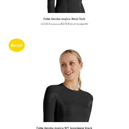
Falke ženska majica Wool-Tech
127.00
€
82.55
€
(956.88 kn)
(621.97 kn)
uključ. PDV
Akcija!
Falke ženska majica WT longsleeve black