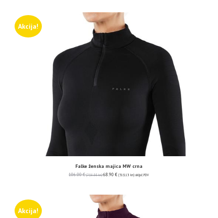
Akcija!
Falke ženska majica MW crna
106.00
€
68.90
€
(798.66 kn)
(519.13 kn)
uključ. PDV
Akcija!