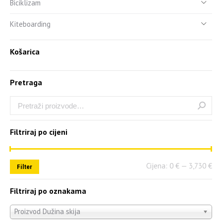
Biciklizam
Kiteboarding
Košarica
Pretraga
Filtriraj po cijeni
Cijena:
0 €
—
3,730 €
Filter
Filtriraj po oznakama
Proizvod Dužina skija