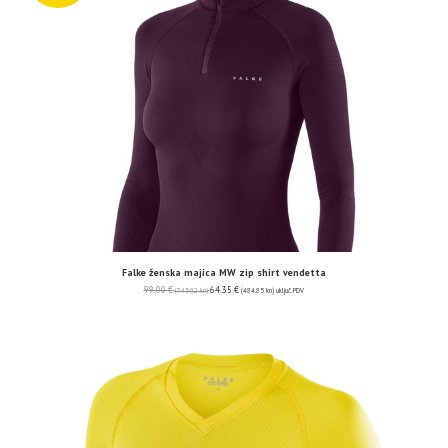
Falke ženska majica MW zip shirt vendetta
99.00
€
64.35
€
(745.92 kn)
(484.85 kn)
uključ. PDV