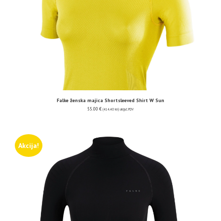
Falke ženska majica Shortsleeved Shirt W Sun
55.00
€
(414.40 kn)
uključ. PDV
Akcija!