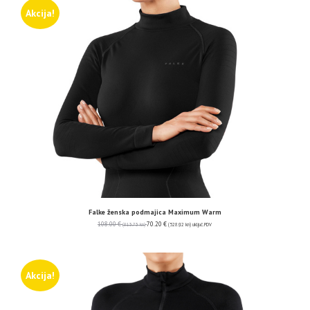
Akcija!
Falke ženska podmajica Maximum Warm
108.00
€
70.20
€
(813.73 kn)
(528.92 kn)
uključ. PDV
Akcija!