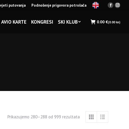
vjeti putovanja
Podnošenje prigovora potrošača
Facebook
Insta
page
page
opens
opens
AVIO KARTE
KONGRESI
SKI KLUB
0.00
€
(0.00 kn)
in
in
new
new
window
wind
Prikazujemo 280–288 od 999 rezultata