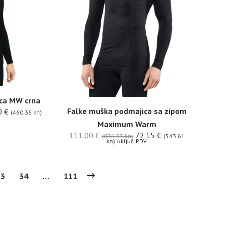
ca MW crna
Falke muška podmajica sa zipom
0
€
(460.36 kn)
Maximum Warm
111.00
€
72.15
€
(836.33 kn)
(543.61
kn)
uključ. PDV
33
34
…
111