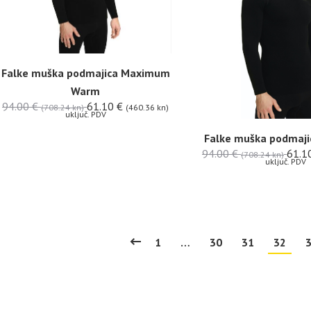
Falke muška podmajica Maximum
Warm
94.00
€
61.10
€
(708.24 kn)
(460.36 kn)
uključ. PDV
Falke muška podmaji
94.00
€
61.1
(708.24 kn)
uključ. PDV
1
…
30
31
32