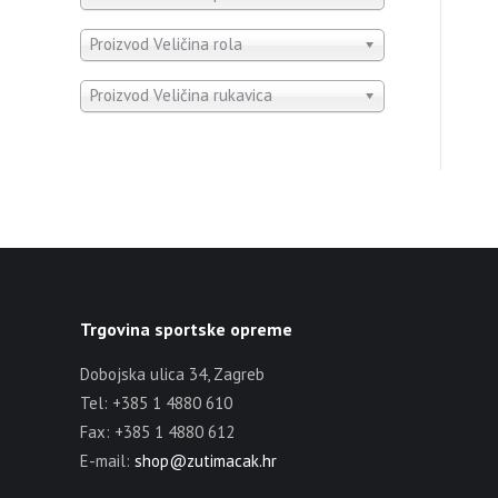
Proizvod Veličina rola
Proizvod Veličina rukavica
Trgovina sportske opreme
Dobojska ulica 34, Zagreb
Tel: +385 1 4880 610
Fax: +385 1 4880 612
E-mail:
shop@zutimacak.hr