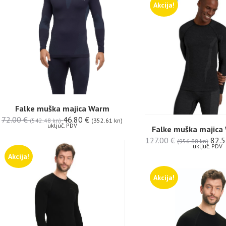
Akcija!
Falke muška majica Warm
72.00
€
46.80
€
(542.48 kn)
(352.61 kn)
uključ. PDV
Falke muška majica
127.00
€
82.
(956.88 kn)
uključ. PDV
Akcija!
Akcija!