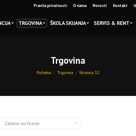
Pravila privatnosti
O nama
Novosti
Kontakt
U
CIJA
TRGOVINA
ŠKOLA SKIJANJA
SERVIS & RENT
Trgovina
You are here:
Početna
Trgovina
Stranica 32