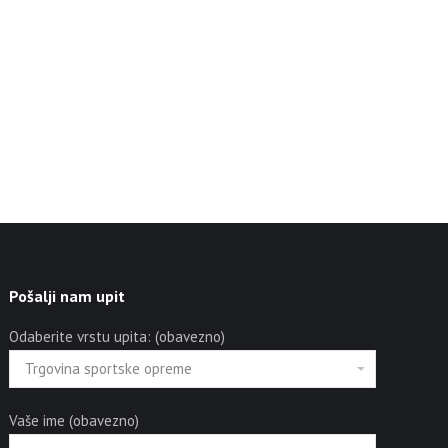
Pošalji nam upit
Odaberite vrstu upita: (obavezno)
Vaše ime (obavezno)