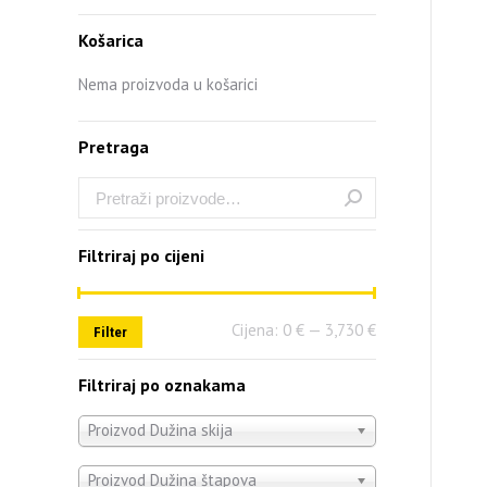
Košarica
Nema proizvoda u košarici
Pretraga
Filtriraj po cijeni
Cijena:
0 €
—
3,730 €
Filter
Filtriraj po oznakama
Proizvod Dužina skija
Proizvod Dužina štapova