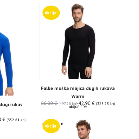
Akcija!
Falke muška majica dugih rukava
Warm
66.00
€
42.90
€
dugi rukav
(497.28 kn)
(323.23 kn)
uključ. PDV
e
0
€
(352.61 kn)
Akcija!