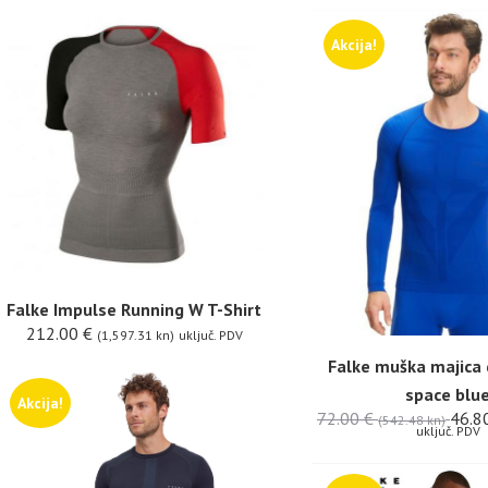
Akcija!
Falke Impulse Running W T-Shirt
212.00
€
(1,597.31 kn)
uključ. PDV
Falke muška majica 
space blu
Akcija!
72.00
€
46.8
(542.48 kn)
uključ. PDV