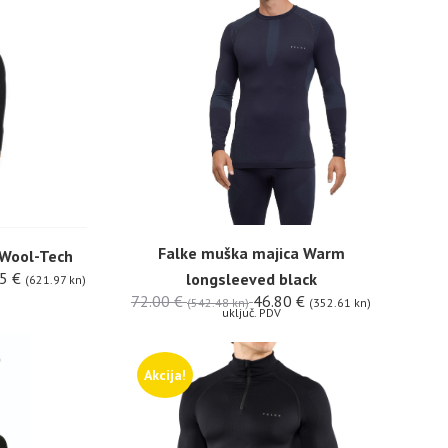
Falke muška majica Warm
 Wool-Tech
55
€
longsleeved black
(621.97 kn)
72.00
€
46.80
€
(542.48 kn)
(352.61 kn)
uključ. PDV
Akcija!